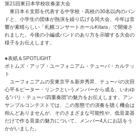
第21回東日本学校吹奏楽大会
東日本６支部を代表する中学校・高校の30名以内のバン
ドと、小学生の団体が熱演を繰り広げる同大会。今年は音
響が素晴らしい「札幌コンサートホールKitara」で開催さ
れました。今後の小編成バンドのあり方を示唆する大会の
様子をお伝えします。
●表紙＆SPOTLIGHT
ボトムズ・アップ・ユーフォニアム・テューバ・カルテッ
ト
ユーフォニアムの安東京平＆新井秀昇、テューバの次田
心平＆ピーター・リンクというメンバーから成る、いわゆ
る“バリ・テューバ四重奏団”の魅力をお伝えします。アン
サンブルコンテストでは、この形態での演奏を聴く機会は
殆んどありませんが、そのさまざまな可能性や、低音楽器
だけで作る音楽の魅力について、メンバー4人にお話をう
かがいました。