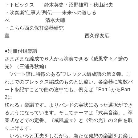
・トピックス 鈴木英史・沼野雄司・秋山紀夫
・吹奏楽“仕事人”列伝――未来への道しる
べ 清水大輔
・こちら西久保打楽器研究
室 西久保友広
●別冊付録楽譜
さまざまな編成で６人から演奏できる《威風堂々／蛍の
光》（三浦秀秋編）
“パート譜に特徴のある”フレックス編成譜の第２弾。こ
れまでのフレックス編成のものとは違い、各楽器に複数パ
ートを記すことで曲の途中でも、例えば「Part 1からPart
2に
移れる」楽譜です。よりバンドの実状にあった選択ができ
るようになっています。そしてテーマは「式典音楽」。卒
業式などでの定番、《威風堂々》と《蛍の光》の２曲を取
り上げます。
いろいろと工夫をしながら、新たな発想の楽譜をお楽し