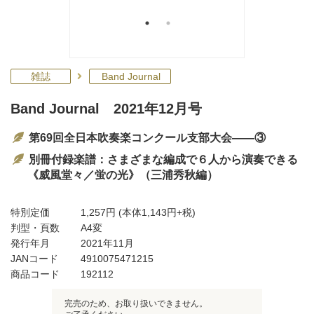
雑誌
Band Journal
Band Journal 2021年12月号
第69回全日本吹奏楽コンクール支部大会――③
別冊付録楽譜：さまざまな編成で６人から演奏できる
《威風堂々／蛍の光》（三浦秀秋編）
特別定価
1,257円
(本体1,143円+税)
判型・頁数
A4変
発行年月
2021年11月
JANコード
4910075471215
商品コード
192112
完売のため、お取り扱いできません。