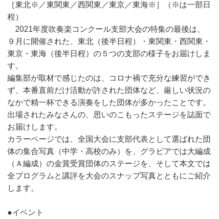
［東北※／東関東／西関東／東京／東海※］（※は一部日
程）
2021年度吹奏楽コンクール支部大会の特集の最後は、
９月に開催された、東北（後半日程）・東関東・西関東・
東京・東海（後半日程）の５つの支部の様子をお届けしま
す。
編集部が取材で感じたのは、コロナ禍で充分な練習ができ
ず、本番直前だけ活動が許された団体など、厳しい状況の
なかで精一杯できる演奏をした団体が多かったことです。
出場されたみなさんの、思いのこもったステージを誌面で
お届けします。
カラーページでは、全国大会に支部代表として選ばれた団
体の集合写真（中学・高校のみ）を、グラビアでは大編成
（Ａ編成）の金賞受賞団体のステージを、そして本文では
全プログラムと講評を大会のスナップ写真とともにご紹介
します。
●イベント