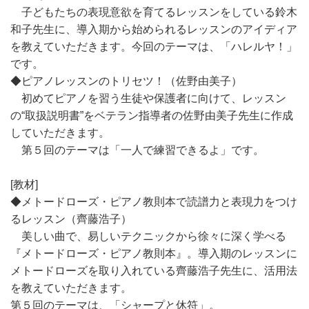
子どもたちの表現意欲を育てるレッスンをしている鈴木
和子先生に、導入期から始められるレッスンのアイディア
を教えていただきます。今回のテーマは、「ハレルヤ！」
です。
◆ピアノレッスンのトリセツ！（佐野由美子）
初めてピアノを習う生徒や保護者に向けて、レッスン
の“取扱説明書”をベテラン指導者の佐野由美子先生に作成
していただきます。
第５回のテーマは「一人で練習できるよ」です。
[教材]
◆メトードローズ・ピアノ教則本で読譜力と表現力をつけ
るレッスン（齊藤浩子）
美しい曲で、易しいテクニックから徐々に深く学べる
『メトードローズ・ピアノ教則本』。導入期のレッスンに
メトードローズを取り入れている齊藤浩子先生に、活用法
を教えていただきます。
第５回のテーマは、「シャープと休符」。