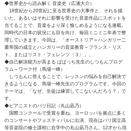
◆世界史から読み解く 音楽史（広瀬大介）
18世紀から20世紀に至る世界史の大事件と、それを描
いた、あるいはそれに影響を受けた音楽作品にスポットを
当てることで、音楽をより深く愉しめるようになる連載。
同時代の日本の状況にも目を向け、毎回ミニミニ年表で整
理していきます。今回は、「オーストリア＝ハンガリー二
重帝国の成立とハンガリーの音楽教育～フランス・リス
ト、またはリスト・フェレンツ〈３〉」。
◆自己解決能力が高まる ばばっち先生のしつもんプログ
ラム～ワーク付（馬場一峰）
しつもんに答えることで、レッスンの悩みを自己解決で
きるようになる、馬場一峰先生のプログラムです。今回の
テーマは、「なぜ、生徒は練習してこないんだろう？」で
す。
◆ピアニストのパリ日記（丸山凪乃）
国際コンクールで受賞を重ね、ヨーロッパを拠点に多く
のコンサートやフェスティバルに出演、現在はパリ国立高
等音楽院の修士課程に在学中の丸山凪乃さん。12才から現