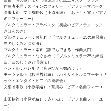
曲集『時の旅』より（樹原涼子の誌上マスタークラス）
作曲者不詳：スペインのフォリー（ピアノテーマパーク）
滝廉太郎、文部省唱歌（小原孝編）：お正月～雪（ピアノ
名曲フォーユー）
ブルクミュラー：アラベスク（初級のピアノテクニック
きほんのき）
ブルクミュラー：お別れ（『ブルクミュラー25の練習曲』
曲のしくみと演奏法）
ブルクミュラー：素直（誰でもできる 作曲入門）
ブルクミュラー：なぐさめ（『ブルクミュラー25の練習
曲』曲のしくみと演奏法）
ヘンデル：ハレルヤ（音遊びから始めよう）
モーツァルト（杉浦哲郎編）：ハイサイトルコマーチ（ザ
ッツ・エンタメ・ピアノの発表会）
文部省唱歌（小原孝編）：茶摘み（ピアノ名曲フォーユ
ー）
山田耕筰（小原孝編）：赤とんぼ（ピアノ名曲フォーユ
ー）