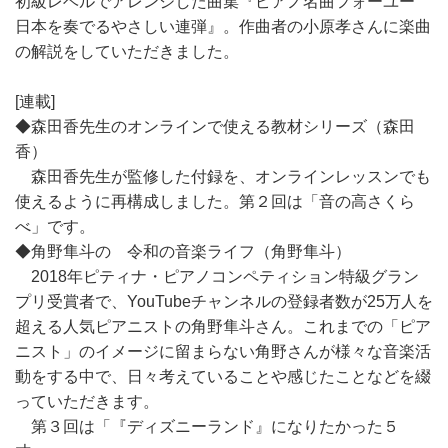
初級レベルでアレンジした曲集『ピアノ名曲フォーユー
日本を奏でるやさしい連弾』。作曲者の小原孝さんに楽曲
の解説をしていただきました。
[連載]
◆森田香先生のオンラインで使える教材シリーズ（森田
香）
森田香先生が監修した付録を、オンラインレッスンでも
使えるように再構成しました。第２回は「音の高さくら
べ」です。
◆角野隼斗の 令和の音楽ライフ（角野隼斗）
2018年ピティナ・ピアノコンペティション特級グラン
プリ受賞者で、YouTubeチャンネルの登録者数が25万人を
超える人気ピアニストの角野隼斗さん。これまでの「ピア
ニスト」のイメージに留まらない角野さんが様々な音楽活
動をする中で、日々考えていることや感じたことなどを綴
っていただきます。
第３回は「『ディズニーランド』になりたかった５