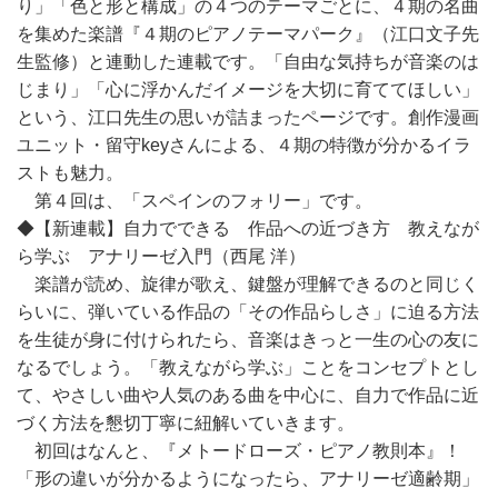
り」「色と形と構成」の４つのテーマごとに、４期の名曲
を集めた楽譜『４期のピアノテーマパーク』（江口文子先
生監修）と連動した連載です。「自由な気持ちが音楽のは
じまり」「心に浮かんだイメージを大切に育ててほしい」
という、江口先生の思いが詰まったページです。創作漫画
ユニット・留守keyさんによる、４期の特徴が分かるイラ
ストも魅力。
第４回は、「スペインのフォリー」です。
◆【新連載】自力でできる 作品への近づき方 教えなが
ら学ぶ アナリーゼ入門（西尾 洋）
楽譜が読め、旋律が歌え、鍵盤が理解できるのと同じく
らいに、弾いている作品の「その作品らしさ」に迫る方法
を生徒が身に付けられたら、音楽はきっと一生の心の友に
なるでしょう。「教えながら学ぶ」ことをコンセプトとし
て、やさしい曲や人気のある曲を中心に、自力で作品に近
づく方法を懇切丁寧に紐解いていきます。
初回はなんと、『メトードローズ・ピアノ教則本』！
「形の違いが分かるようになったら、アナリーゼ適齢期」