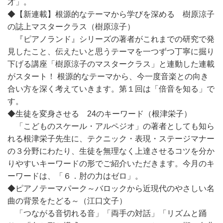
才」。
◆【新連載】根源的なテーマから学びを深める 樹原涼子
の誌上マスタークラス（樹原涼子）
『ピアノランド』シリーズの著者がこれまでの研究で発
見したこと、伝えたいと思うテーマを一つずつ丁寧に掘り
下げる講座「樹原涼子のマスタークラス」と連動した連載
がスタート！ 根源的なテーマから、今一度音楽との向き
合い方を深く考えていきます。第１回は「倍音を知る」で
す。
◆生徒を変身させる 24のキーワード（根津栄子）
「こどものスケール・アルペジオ」の著者としても知ら
れる根津栄子先生に、テクニック・表現・ステージマナー
の３分野にわたり、生徒を無理なく上達させるコツを分か
りやすいキーワードの形でご紹介いただきます。今月のキ
ーワードは、「６．肘の力はゼロ」。
◆ピアノテーマパーク～バロックから近現代のやさしい名
曲の背景をたどる～（江口文子）
「つながる音切れる音」「両手の対話」「リズムと踊