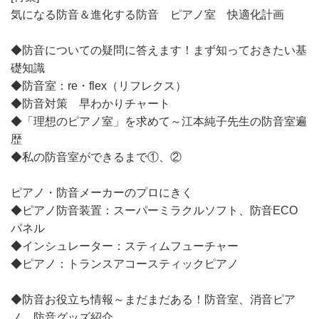
気になる防音＆進化する防音 ピアノ室 快適化計画
◆防音についての疑問に答えます！まず知っておきたい基
礎知識
◆防音室：re・flex（リフレクス）
◆防音対策 早わかりチャート
◆「理想のピアノ室」を求めて～江本純子先生の防音室遍
歴
◆私の防音室ができるまで①、②
ピアノ・防音メーカーのプロにきく
◆ピアノ防音装置：スーパーミラクルソフト、防音ECO
パネル
◆インシュレーター：スティムフューチャー
◆ピアノ：トランスアコースティックピアノ
◆防音お役立ち情報～まだまだある！防音室、消音ピア
ノ、防音グッズ紹介