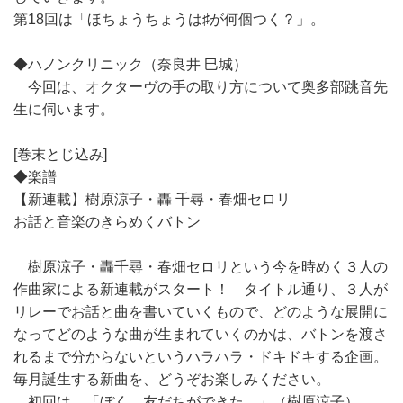
第18回は「ほちょうちょうは♯が何個つく？」。
◆ハノンクリニック（奈良井 巳城）
今回は、オクターヴの手の取り方について奥多部跳音先
生に伺います。
[巻末とじ込み]
◆楽譜
【新連載】樹原涼子・轟 千尋・春畑セロリ
お話と音楽のきらめくバトン
樹原涼子・轟千尋・春畑セロリという今を時めく３人の
作曲家による新連載がスタート！ タイトル通り、３人が
リレーでお話と曲を書いていくもので、どのような展開に
なってどのような曲が生まれていくのかは、バトンを渡さ
れるまで分からないというハラハラ・ドキドキする企画。
毎月誕生する新曲を、どうぞお楽しみください。
初回は、「ぼく 友だちができた。」（樹原涼子）。