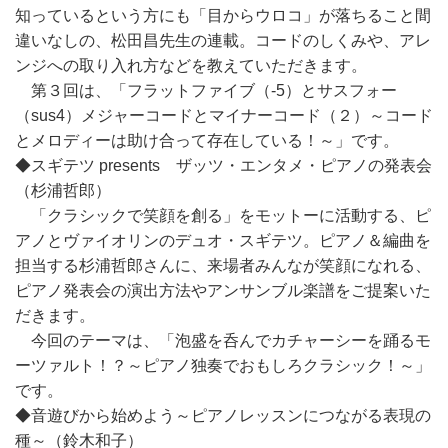
知っているという方にも「目からウロコ」が落ちること間
違いなしの、松田昌先生の連載。コードのしくみや、アレ
ンジへの取り入れ方などを教えていただきます。
第３回は、「フラットファイブ（-5）とサスフォー
（sus4）メジャーコードとマイナーコード（２）～コード
とメロディーは助け合って存在している！～」です。
◆スギテツ presents ザッツ・エンタメ・ピアノの発表会
（杉浦哲郎）
「クラシックで笑顔を創る」をモットーに活動する、ピ
アノとヴァイオリンのデュオ・スギテツ。ピアノ＆編曲を
担当する杉浦哲郎さんに、来場者みんなが笑顔になれる、
ピアノ発表会の演出方法やアンサンブル楽譜をご提案いた
だきます。
今回のテーマは、「泡盛を呑んでカチャーシーを踊るモ
ーツァルト！？～ピアノ独奏でおもしろクラシック！～」
です。
◆音遊びから始めよう～ピアノレッスンにつながる表現の
種～（鈴木和子）