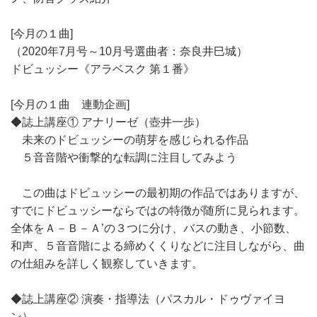
[今月の１曲]
（2020年7月号～10月号選曲者：奈良井巳城）
ドビュッシー《アラベスク 第１番》
[今月の１曲 連動企画]
◆誌上講座① アナリーゼ（壺井一歩）
未来のドビュッシーの萌芽を感じられる作品
５音音階や衝撃的な転調に注目してみよう
この曲はドビュッシーの最初期の作品ではありますが、
すでにドビュッシーならではの特徴が随所に見られます。
全体をＡ－Ｂ－Ａ’の３つに分け、バスの動き、小節数、
和声、５音音階による締めくくりなどに注目しながら、曲
の仕組みを詳しく観察していきます。
◆誌上講座② 演奏・指導法（パスカル・ドゥヴァイヨ
ン）