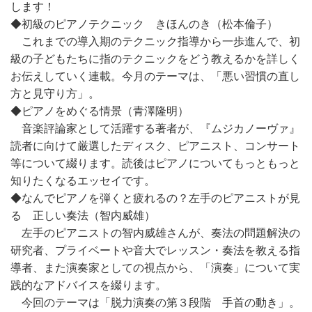
します！
◆初級のピアノテクニック きほんのき（松本倫子）
これまでの導入期のテクニック指導から一歩進んで、初
級の子どもたちに指のテクニックをどう教えるかを詳しく
お伝えしていく連載。今月のテーマは、「悪い習慣の直し
方と見守り方」。
◆ピアノをめぐる情景（青澤隆明）
音楽評論家として活躍する著者が、『ムジカノーヴァ』
読者に向けて厳選したディスク、ピアニスト、コンサート
等について綴ります。読後はピアノについてもっともっと
知りたくなるエッセイです。
◆なんでピアノを弾くと疲れるの？左手のピアニストが見
る 正しい奏法（智内威雄）
左手のピアニストの智内威雄さんが、奏法の問題解決の
研究者、プライベートや音大でレッスン・奏法を教える指
導者、また演奏家としての視点から、「演奏」について実
践的なアドバイスを綴ります。
今回のテーマは「脱力演奏の第３段階 手首の動き」。