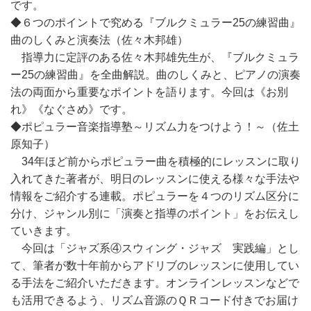
です。
◆６つのポイントで究める『ブルクミュラー25の練習曲』
曲のしくみと演奏法（佐々木邦雄）
指導力に定評のある佐々木邦雄先生が、『ブルクミュラ
ー25の練習曲』を全曲解説。曲のしくみと、ピアノの演奏
法の両面から重要なポイントを語ります。今回は《お別
れ》《なぐさめ》です。
◆ポピュラー音楽指導塾～リズム力をつけよう！～（佐土
原知子）
34年ほど前からポピュラー曲を積極的にレッスンに取り
入れてきた著者が、明日のレッスンに使える様々な手法や
情報をご紹介する連載。ポピュラーを４つのリズム区分に
分け、ジャンル別に「演奏と指導のポイント」をお伝えし
ていきます。
今回は「ジャズ系④スウィング・ジャズ 実践編」とし
て、筆者が数十年前からアドリブのレッスンに使用してい
る手法をご紹介いただきます。オンラインレッスンなどで
も活用できるよう、リズム音源のＱＲコード付きでお届け