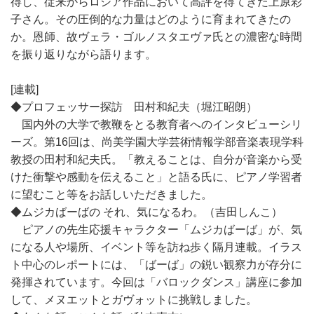
得し、従来からロシア作品において高評を得てきた上原彩
子さん。その圧倒的な力量はどのように育まれてきたの
か。恩師、故ヴェラ・ゴルノスタエヴァ氏との濃密な時間
を振り返りながら語ります。
[連載]
◆プロフェッサー探訪 田村和紀夫（堀江昭朗）
国内外の大学で教鞭をとる教育者へのインタビューシリ
ーズ。第16回は、尚美学園大学芸術情報学部音楽表現学科
教授の田村和紀夫氏。「教えることは、自分が音楽から受
けた衝撃や感動を伝えること」と語る氏に、ピアノ学習者
に望むこと等をお話しいただきました。
◆ムジカばーばの それ、気になるわ。（吉田しんこ）
ピアノの先生応援キャラクター「ムジカばーば」が、気
になる人や場所、イベント等を訪ね歩く隔月連載。イラス
ト中心のレポートには、「ばーば」の鋭い観察力が存分に
発揮されています。今回は「バロックダンス」講座に参加
して、メヌエットとガヴォットに挑戦しました。