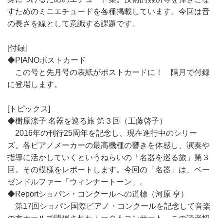
すためのミニエチュードを各種掲載しています。今回は音
の長さを線として意識する課題です。
[付録]
◆PIANOポストカード
この号と先月号の表紙がポストカードに！ 隔月で付録
に登場します。
[トピックス]
◆樹原涼子 名器を巡る旅 第３回（工藤啓子）
2016年の刊行25周年を記念し、現在進行中のシリー
ズ。各ピアノメーカーの最高機種の響きを体感し、演奏や
指導に活かしていくというねらいの「名器を巡る旅」第３
回。その模様をレポートします。今回の「名器」は、ベー
ゼンドルファー「ウィンナートーン」。
◆Reportショパン・コンクールへの道標（河原 亨）
第17回ショパン国際ピアノ・コンクールを記念して音楽