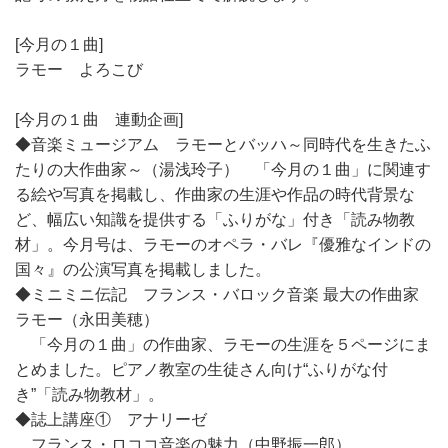
[今月の１曲]
ラモー よろこび
[今月の１曲 連動企画]
◆音楽ミュージアム ラモーとバッハ～同時代を生きたふ
たりの大作曲家～（湯浅玲子） 「今月の１曲」に関連す
る絵や写真を掲載し、作曲家の生涯や作品の時代背景な
ど、幅広い知識を提供する「ふりがな」付き「読み物教
材」。今月号は、ラモーのオペラ・バレ『優雅なインドの
国々』の公演写真を掲載しました。
◆ミニミニ伝記 フランス・バロック音楽 最大の作曲家
ラモー（永田美穂）
「今月の１曲」の作曲家、ラモーの生涯を５ページにま
とめました。ピアノ教室の生徒さん向け“ふりがな付
き”「読み物教材」。
◆誌上講座① アナリーゼ
フランス・ロココ音楽の魅力（中野振一郎）