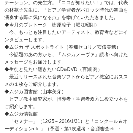
テーション」の先生方。「ココが知りたい！」では、代表
の林苑子先生に、「ピアノ学習者がバロック時代の舞曲を
演奏する際に気になる点」を挙げていただきました。
◆今月のプレトーク 樹原涼子（堀江昭朗）
今、もっとも注目したいアーティスト、教育者などにイ
ンタビューします。
◆ムジカ ザ スポットライト（春畑セロリ／安倍美穂）
今話題のあの方から、「ムジカノーヴァ」読者へ向けた
メッセージをお届けします。
◆生徒と見たい聴きたいCD&DVD（百瀬 喬）
最近リリースされた音楽ソフトからピアノ教室におスス
メの１枚をご紹介します。
◆ムジカ図書館（山本美芽）
ピアノ教本研究家が、指導者・学習者双方に役立つ本を
ご紹介します。
◆ムジカ情報館
「セミナー」（12/25～2016/1/31）と「コンクール＆オ
ーディションetc.」（予選・第1次選考・音源審査etc.：