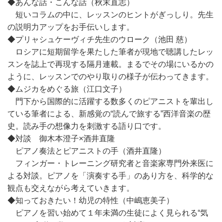
◆あんな話・こんな話（秋末直志）
短いコラムの中に、レッスンのヒントがぎっしり。先生
の説明力アップをお手伝いします。
◆プリャシュケーヴィチ先生のウローク（池田 慈）
ロシアに短期留学を果たした筆者が現地で聴講したレッ
スンを誌上で再現する隔月連載。まるでその場にいるかの
ように、レッスンでのやり取りの様子が伝わってきます。
◆ムジカをめぐる旅（江口文子）
門下から国際的に活躍する数多くのピアニストを輩出し
ている筆者による、新感覚の“読んで旅する”西洋音楽の歴
史。読み手の想像力を刺激する語り口です。
◆対談 御木本澄子×酒井直隆
ピアノ奏法とピアニストの手（酒井直隆）
フィンガー・トレーニング研究者と音楽家専門外来医に
よる対談。ピアノを「演奏する手」のあり方を、科学的な
観点も交えながら考えていきます。
◆知っておきたい！幼児の特性（中嶋恵美子）
ピアノを習い始めて１年未満の生徒によく見られる“気