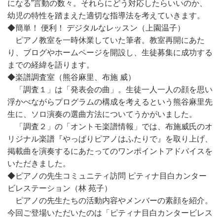
になる”言動の数々。それらにどう対応したらいいのか、
幼児の特性を踏まえた適切な指導法を考えていきます。
◆簡単！ 便利！ デジタルなレッスン（上園温子）
ピアノ教室を一時休業していた筆者。教室再開にあた
り、ブログやホームページを開設し、生徒募集に成功する
までの経緯を語ります。
◆楽譜調査室（熊谷麻里、布施 威）
「調査１」は「発表会の曲」。生徒一人一人の顔を思い
浮かべながらプログラムの構成を考えるという熊谷麻里先
生に、ソロ演奏の選曲方法についてうかがいました。
「調査２」の「オントモ楽譜情報」では、布施威氏のオ
リジナル楽譜『やっぱりピアノはふたりで』を取り上げ、
掲載曲を演奏するにあたってのワンポイントアドバイスを
いただきました。
◆ピアノの先生コミュニティ訪問 ピティナ目白カンター
ビレステーション（林 苑子）
ピアノの先生たちの活動内容やメンバーの素顔を紹介。
今回ご登場いただいたのは「ピティナ目白カンタービレス