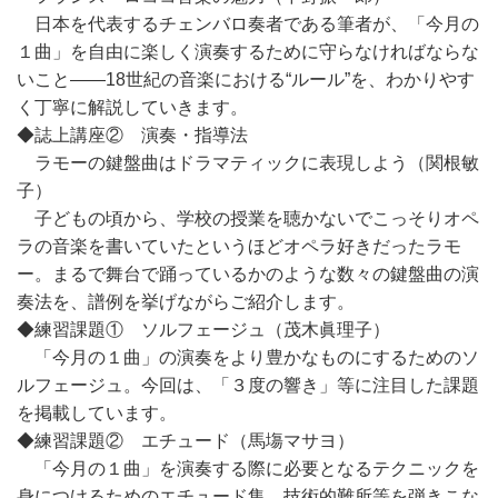
日本を代表するチェンバロ奏者である筆者が、「今月の
１曲」を自由に楽しく演奏するために守らなければならな
いこと――18世紀の音楽における“ルール”を、わかりやす
く丁寧に解説していきます。
◆誌上講座② 演奏・指導法
ラモーの鍵盤曲はドラマティックに表現しよう（関根敏
子）
子どもの頃から、学校の授業を聴かないでこっそりオペ
ラの音楽を書いていたというほどオペラ好きだったラモ
ー。まるで舞台で踊っているかのような数々の鍵盤曲の演
奏法を、譜例を挙げながらご紹介します。
◆練習課題① ソルフェージュ（茂木眞理子）
「今月の１曲」の演奏をより豊かなものにするためのソ
ルフェージュ。今回は、「３度の響き」等に注目した課題
を掲載しています。
◆練習課題② エチュード（馬塲マサヨ）
「今月の１曲」を演奏する際に必要となるテクニックを
身につけるためのエチュード集。技術的難所等を弾きこな