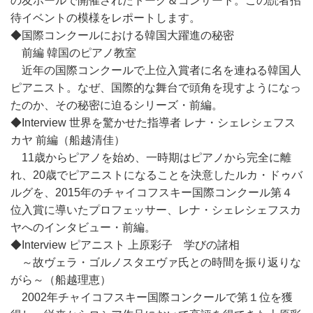
の友ホールで開催されたトーク＆コンサート。この読者招
待イベントの模様をレポートします。
◆国際コンクールにおける韓国大躍進の秘密
前編 韓国のピアノ教室
近年の国際コンクールで上位入賞者に名を連ねる韓国人
ピアニスト。なぜ、国際的な舞台で頭角を現すようになっ
たのか、その秘密に迫るシリーズ・前編。
◆Interview 世界を驚かせた指導者 レナ・シェレシェフス
カヤ 前編（船越清佳）
11歳からピアノを始め、一時期はピアノから完全に離
れ、20歳でピアニストになることを決意したルカ・ドゥバ
ルグを、2015年のチャイコフスキー国際コンクール第４
位入賞に導いたプロフェッサー、レナ・シェレシェフスカ
ヤへのインタビュー・前編。
◆Interview ピアニスト 上原彩子 学びの諸相
～故ヴェラ・ゴルノスタエヴァ氏との時間を振り返りな
がら～（船越理恵）
2002年チャイコフスキー国際コンクールで第１位を獲