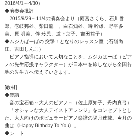
2016/4/1～4/30）
◆演奏会批評
2015/9/29～11/4の演奏会より（雨宮さくら、石川哲
郎、壱岐邦雄、柴田龍一、白石知雄、時 幹雄、野平多
美、原 明美、伴 玲児、道下京子、吉田裕子）
◆ムジカばーばの 突撃！となりのレッスン室（石嶺尚
江、吉田しんこ）
ピアノ指導において大切なことを、ムジカばーば（ピア
ノの先生応援キャラクター）が日本中を旅しながら全国各
地の先生方へ伝えていきます。
[教材]
◆楽譜
音の宝石箱～大人のピアノ～（佐土原知子、丹内真弓）
「オシャレな大人テイストアレンジ」をコンセプトとし
た、大人向けのポピュラーピアノ楽譜の隔月連載。今月の
曲は《Happy Birthday To You》。
◆シート