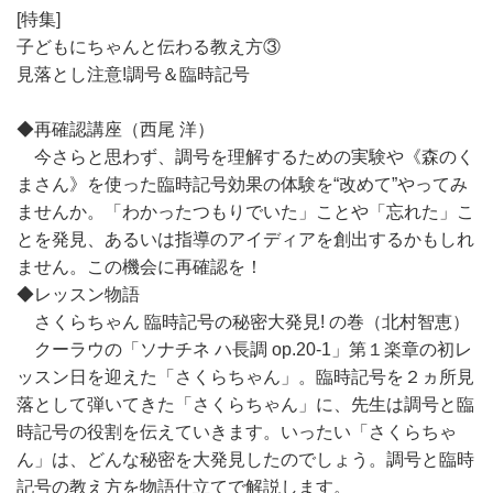
[特集]
子どもにちゃんと伝わる教え方③
見落とし注意!調号＆臨時記号
◆再確認講座（西尾 洋）
今さらと思わず、調号を理解するための実験や《森のく
まさん》を使った臨時記号効果の体験を“改めて”やってみ
ませんか。「わかったつもりでいた」ことや「忘れた」こ
とを発見、あるいは指導のアイディアを創出するかもしれ
ません。この機会に再確認を！
◆レッスン物語
さくらちゃん 臨時記号の秘密大発見! の巻（北村智恵）
クーラウの「ソナチネ ハ長調 op.20-1」第１楽章の初レ
ッスン日を迎えた「さくらちゃん」。臨時記号を２ヵ所見
落として弾いてきた「さくらちゃん」に、先生は調号と臨
時記号の役割を伝えていきます。いったい「さくらちゃ
ん」は、どんな秘密を大発見したのでしょう。調号と臨時
記号の教え方を物語仕立てで解説します。