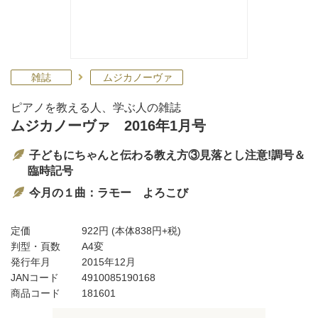
雑誌
ムジカノーヴァ
ピアノを教える人、学ぶ人の雑誌
ムジカノーヴァ 2016年1月号
子どもにちゃんと伝わる教え方③見落とし注意!調号＆
臨時記号
今月の１曲：ラモー よろこび
定価
922円
(本体838円+税)
判型・頁数
A4変
発行年月
2015年12月
JANコード
4910085190168
商品コード
181601