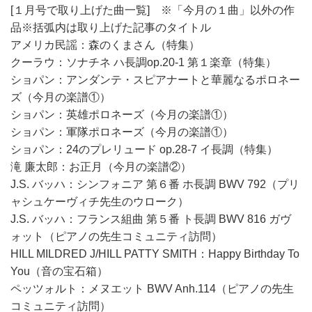
[１月号で取り上げた曲一覧] ※「今月の１曲」以外の作
品※括弧内は取り上げた記事のタイトル
アメリカ民謡：森のくまさん（特集）
クーラウ：ソナチネ ハ長調op.20-1 第１楽章（特集）
ショパン：アンダンテ・スピアナートと華麗なるポロネー
ズ（今月の楽譜①）
ショパン：英雄ポロネーズ（今月の楽譜①）
ショパン：軍隊ポロネーズ（今月の楽譜①）
ショパン：24のプレリュード op.28-7 イ長調（特集）
滝 廉太郎：お正月（今月の楽譜②）
J.S. バッハ：シンフォニア 第６番 ホ長調 BWV 792（プリ
ャシュケーヴィチ先生のウローク）
J.S. バッハ：フランス組曲 第５番 ト長調 BWV 816 ガヴ
ォット（ピアノの先生コミュニティ訪問）
HILL MILDRED J/HILL PATTY SMITH：Happy Birthday To
You（音の宝石箱）
ペッツォルト：メヌエット BWV Anh.114（ピアノの先生
コミュニティ訪問）