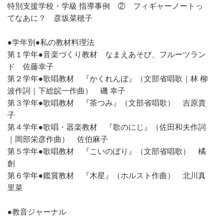
特別支援学校・学級 指導事例 ② フィギャーノートっ
てなあに？ 彦坂菜穂子
●学年別●私の教材料理法
第１学年●音楽づくり教材 なまえあそび、フルーツラン
ド 佐藤幸子
第２学年●歌唱教材 『かくれんぼ』（文部省唱歌｜林 柳
波作詞｜下総皖一作曲） 磯 幸子
第３学年●歌唱教材 『茶つみ』（文部省唱歌） 吉原貴
子
第４学年●歌唱・器楽教材 『歌のにじ』（佐田和夫作詞
｜岡部栄彦作曲） 佐伯麻子
第５学年●歌唱教材 『こいのぼり』（文部省唱歌） 橘
創
第６学年●鑑賞教材 『木星』（ホルスト作曲） 北川真
里菜
●教音ジャーナル