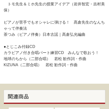
トモ先生＆ミホ先生の授業アイデア（岩井智宏・吉村美
保）
ピアノが苦手でもオシャレに弾ける！ 髙倉先生のなんち
ゃって伴奏法
茶つみ（ピアノ伴奏）日本古謡｜髙倉弘光編曲
●とじこみ付録CD
カラピアノ付き合唱パート練習CD みんなで歌おう！
地球のちから（二部合唱） 若松 歓作詞・作曲
KIZUNA（二部合唱） 若松 歓作詞・作曲
関連商品