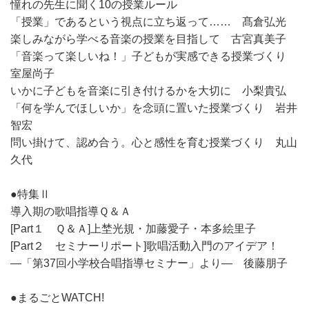
憧れの先生に聞く10の授業ルール
「授業」であるという視点に立ち返って…… 髙倉弘光
楽しみながら学べる音楽の授業を目指して 古宮真美子
「音楽って楽しいね！」子どもが実感できる授業づくり
室屋尚子
いかに子どもを音楽に引き付けるかを大切に 小梨貴弘
「何を学んでほしいか」を念頭に置いた授業づくり 岩井
智宏
問い掛けて、認め合う。心と感性を育む授業づくり 丸山
久代
●特集Ⅱ
導入期の歌唱指導Ｑ＆Ａ
[Part１ Ｑ＆Ａ]上埜光規・加藤愛子・本多絵里子
[Part２ セミナーリポート]歌唱活動入門のアイデア！
―「第37回小学校合唱指導セミナー」より― 後藤朋子
●まるごとWATCH!