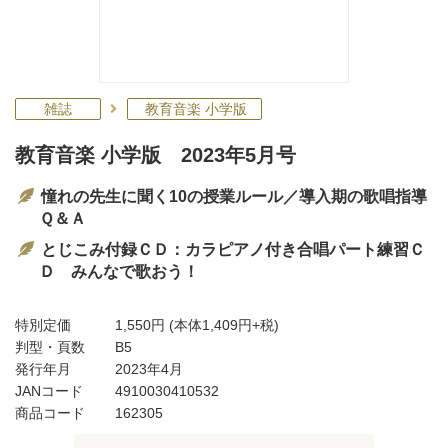
雑誌
教育音楽 小学版
教育音楽 小学版 2023年5月号
憧れの先生に聞く10の授業ルール／導入期の歌唱指導
Ｑ＆Ａ
とじこみ付録ＣＤ：カラピアノ付き合唱パート練習Ｃ
Ｄ みんなで歌おう！
特別定価
1,550円
(本体1,409円+税)
判型・頁数
B5
発行年月
2023年4月
JANコード
4910030410532
商品コード
162305