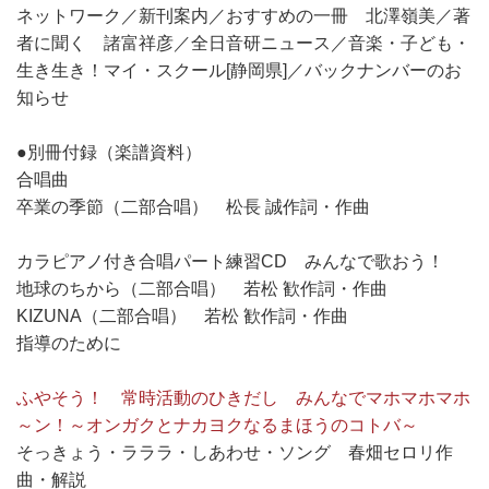
ネットワーク／新刊案内／おすすめの一冊 北澤嶺美／著
者に聞く 諸富祥彦／全日音研ニュース／音楽・子ども・
生き生き！マイ・スクール[静岡県]／バックナンバーのお
知らせ
●別冊付録（楽譜資料）
合唱曲
卒業の季節（二部合唱） 松長 誠作詞・作曲
カラピアノ付き合唱パート練習CD みんなで歌おう！
地球のちから（二部合唱） 若松 歓作詞・作曲
KIZUNA（二部合唱） 若松 歓作詞・作曲
指導のために
ふやそう！ 常時活動のひきだし みんなでマホマホマホ
～ン！～オンガクとナカヨクなるまほうのコトバ～
そっきょう・ラララ・しあわせ・ソング 春畑セロリ作
曲・解説