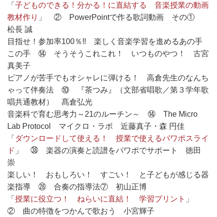
「
子どものできる！分かる！に直結する 音楽授業の動画
教材作り
」 ② PowerPointで作る歌詞動画 その①
松長 誠
目指せ！参加率100％‼ 楽しく音楽学習を進めるあの手
この手 ⑭ そうそうこれこれ！ いつものやつ！ 古宮
真美子
ピアノが苦手でもオシャレに弾ける！ 高倉先生のなんち
ゃって伴奏法 ⑩ 『茶つみ』（文部省唱歌／第３学年歌
唱共通教材） 髙倉弘光
音楽科で育む思考力～21のルーチン～ ⑭ The Micro
Lab Protocol マイクロ・ラボ 近藤真子・森 円佳
「
ダウンロードして使える！ 授業で使えるパワポスライ
ド
」 ㊳ 楽器の演奏と読譜をパワポでサポート 徳田
崇
楽しい！ おもしろい！ すごい！ と子どもが感じる器
楽指導 ㉘ 合奏の指導法⑦ 初山正博
「
授業に役立つ！ ねらいに直結！ 学習プリント
」
② 曲の特徴をつかんで歌おう 小宮輝子