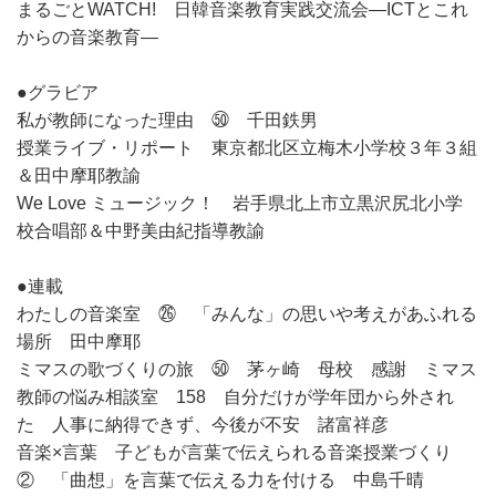
まるごとWATCH! 日韓音楽教育実践交流会―ICTとこれ
からの音楽教育―
●グラビア
私が教師になった理由 ㊿ 千田鉄男
授業ライブ・リポート 東京都北区立梅木小学校３年３組
＆田中摩耶教諭
We Love ミュージック！ 岩手県北上市立黒沢尻北小学
校合唱部＆中野美由紀指導教諭
●連載
わたしの音楽室 ㉖ 「みんな」の思いや考えがあふれる
場所 田中摩耶
ミマスの歌づくりの旅 ㊿ 茅ヶ崎 母校 感謝 ミマス
教師の悩み相談室 158 自分だけが学年団から外され
た 人事に納得できず、今後が不安 諸富祥彦
音楽×言葉 子どもが言葉で伝えられる音楽授業づくり
② 「曲想」を言葉で伝える力を付ける 中島千晴