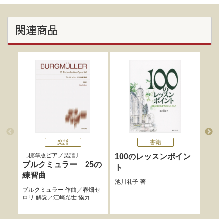
関連商品
楽譜
書籍
標準版ピアノ楽譜
標
100のレッスンポイン
ブルクミュラー 25の
ブ
ト
練習曲
練
池川礼子
著
ブルクミュラー
作曲／
春畑セ
ブル
ロリ
解説／
江崎光世
協力
ロリ