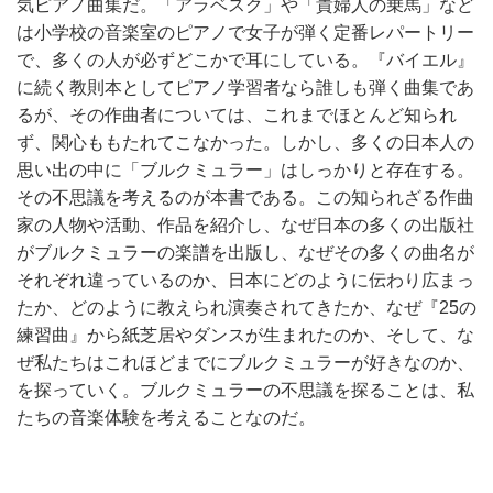
気ピアノ曲集だ。「アラベスク」や「貴婦人の乗馬」など
は小学校の音楽室のピアノで女子が弾く定番レパートリー
で、多くの人が必ずどこかで耳にしている。『バイエル』
に続く教則本としてピアノ学習者なら誰しも弾く曲集であ
るが、その作曲者については、これまでほとんど知られ
ず、関心ももたれてこなかった。しかし、多くの日本人の
思い出の中に「ブルクミュラー」はしっかりと存在する。
その不思議を考えるのが本書である。この知られざる作曲
家の人物や活動、作品を紹介し、なぜ日本の多くの出版社
がブルクミュラーの楽譜を出版し、なぜその多くの曲名が
それぞれ違っているのか、日本にどのように伝わり広まっ
たか、どのように教えられ演奏されてきたか、なぜ『25の
練習曲』から紙芝居やダンスが生まれたのか、そして、な
ぜ私たちはこれほどまでにブルクミュラーが好きなのか、
を探っていく。ブルクミュラーの不思議を探ることは、私
たちの音楽体験を考えることなのだ。