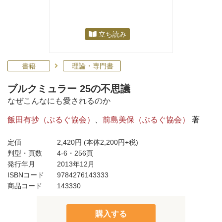
立ち読み
書籍
理論・専門書
ブルクミュラー 25の不思議
なぜこんなにも愛されるのか
飯田有抄（ぶるぐ協会）
、
前島美保（ぶるぐ協会）
著
定価
2,420円
(本体2,200円+税)
判型・頁数
4-6・256頁
発行年月
2013年12月
ISBNコード
9784276143333
商品コード
143330
購入する