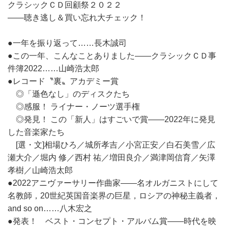
クラシックＣＤ回顧祭２０２２
――聴き逃し＆買い忘れ大チェック！
●一年を振り返って……長木誠司
●この一年、こんなことありました――クラシックＣＤ事
件簿2022……山崎浩太郎
●レコード〝裏〟アカデミー賞
◎「遜色なし」のディスクたち
◎感服！ ライナー・ノーツ選手権
◎発見！ この「新人」はすごいで賞――2022年に発見
した音楽家たち
[選・文]相場ひろ／城所孝吉／小宮正安／白石美雪／広
瀬大介／堀内 修／西村 祐／増田良介／満津岡信育／矢澤
孝樹／山崎浩太郎
●2022アニヴァーサリー作曲家――名オルガニストにして
名教師，20世紀英国音楽界の巨星，ロシアの神秘主義者，
and so on……八木宏之
●発表！ ベスト・コンセプト・アルバム賞――時代を映