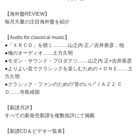
【海外盤REVIEW】
毎月大量の注目海外盤を紹介
【Audio for classical music】
●「ＸＲＣＤ」を聴く………山之内 正／吉井亜彦，他
●俺のオーディオ……土方久明
●モダン・サウンド・プロダクツ……山之内 正×吉井亜彦
●よりよい音でクラシックを楽しむための＋ＯＮＥ……土
方久明
●クラシック・ファンのための“音のいい”ＪＡＺＺ Ｃ
Ｄ……寺島靖国
【新譜月評】
すべての新発売新譜を複数批評にて掲載
【新譜CD＆ビデオ一覧表】