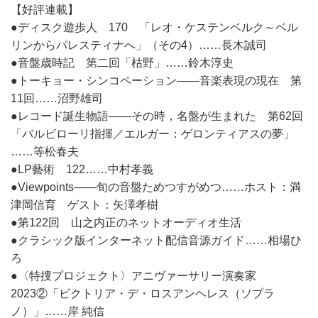
【好評連載】
●ディスク遊歩人 170 「レオ・ケステンベルク～ベル
リンからパレスティナへ」（その4）……長木誠司
●音盤歳時記 第二回「枯野」……鈴木淳史
●トーキョー・シンコペーション――音楽表現の現在 第
11回……沼野雄司
●レコード誕生物語――その時，名盤が生まれた 第62回
「バルビローリ指揮／エルガー：ゲロンティアスの夢」
……等松春夫
●LP藝術 122……中村孝義
●Viewpoints――旬の音盤ためつすがめつ……ホスト：満
津岡信育 ゲスト：矢澤孝樹
●第122回 山之内正のネットオーディオ生活
●クラシック版インターネット配信音源ガイド……相場ひ
ろ
●〈特捜プロジェクト〉アニヴァーサリー演奏家
2023②「ビクトリア・デ・ロスアンヘレス（ソプラ
ノ）」……岸 純信