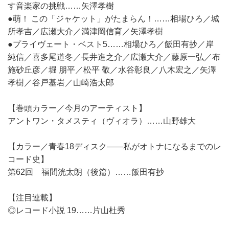
す音楽家の挑戦……矢澤孝樹
●萌！ この「ジャケット」がたまらん！……相場ひろ／城
所孝吉／広瀬大介／満津岡信育／矢澤孝樹
●プライヴェート・ベスト5……相場ひろ／飯田有抄／岸
純信／喜多尾道冬／長井進之介／広瀬大介／藤原一弘／布
施砂丘彦／堀 朋平／松平 敬／水谷彰良／八木宏之／矢澤
孝樹／谷戸基岩／山崎浩太郎
【巻頭カラー／今月のアーティスト】
アントワン・タメスティ（ヴィオラ）……山野雄大
【カラー／青春18ディスク――私がオトナになるまでのレ
コード史】
第62回 福間洸太朗（後篇）……飯田有抄
【注目連載】
◎レコード小説 19……片山杜秀