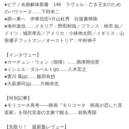
●ピアノ名曲解体新書 146 ラヴェル：亡き王女のため
のパヴァーヌ……下田幸二
●西へ東へ 伊東信宏×片山杜秀 往復書簡⑭
●海外楽信……イタリア：野田和哉／フランス：柿市 如／
ドイツ：城所孝吉／アメリカ：小林伸太郎／イギリス：山
形優子フットマン／オーストリア：中村伸子
【インタヴュー】
●カーチュン・ウォン（指揮）……満津岡信育
●ミシェル・ダルベルト(p)……八木宏之
●實川 風(p)……飯田有抄
●大萩康司(g)……片桐卓也
【特別記事】
●モリコーネ再考――映画『モリコーネ 映画が恋した音
楽家』を現代音楽の文脈で観る……前島秀国
【先取り！ 最新盤レヴュー】