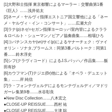
[1]大野和士指揮 東京都響によるマーラー：交響曲第1番
《巨人》……浅井佑太
[2]ネーメ・ヤルヴィ指揮エストニア国立響他による「ネー
メ・ヤルヴィ・イン・コンサート」……広瀬大介
[3]ラナ(p)ネゼ=セガン指揮ヨーロッパ室内管によるクララ
＆ロベルト・シューマン／ピアノ協奏曲集……相場ひろ
[4]コパチンスカヤ(vn)サイ(p)によるヤナーチェク：ヴァイ
オリン・ソナタ,ブラームス：同第3番,バルトーク：同第1
番……鈴木淳史
[5]シフ(クラヴィコード）によるJ.S.バッハ／作品集……飯
田有抄
[6]カウフマン(T)テジエ(Br)他による「オペラ・デュエット
集」……岸 純信
[7]ラ・フォンテヴェルデによるモンテヴェルディ／マドリ
ガーレ集第9巻……水谷彰良
●New Disc Collection……八木宏之
●CLOSE-UP REISSUE……西村 祐
●CLOSE-UP REISSUE……大津 聡