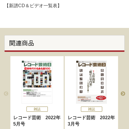
【新譜CD＆ビデオ一覧表】
関連商品
雑誌
雑誌
レコード芸術 2022年
レコード芸術 2022年
レ
5月号
3月号
6