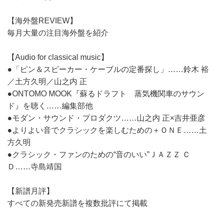
【海外盤REVIEW】
毎月大量の注目海外盤を紹介
【Audio for classical music】
●「ピン＆スピーカー・ケーブルの定番探し」……鈴木 裕
／土方久明／山之内 正
●ONTOMO MOOK『蘇るドラフト 蒸気機関車のサウン
ド』を聴く……編集部他
●モダン・サウンド・プロダクツ……山之内 正×吉井亜彦
●よりよい音でクラシックを楽しむための＋ＯＮＥ……土
方久明
●クラシック・ファンのための“音のいい”ＪＡＺＺ Ｃ
Ｄ……寺島靖国
【新譜月評】
すべての新発売新譜を複数批評にて掲載