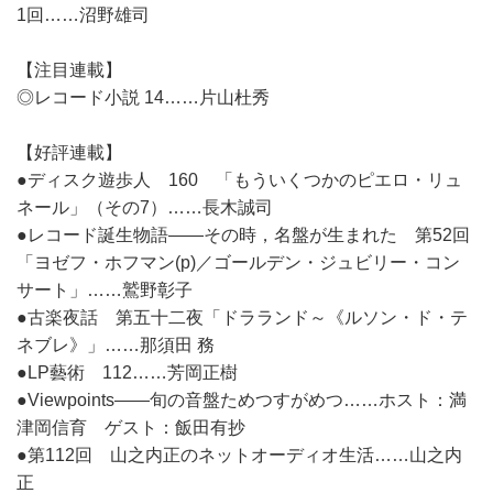
1回……沼野雄司
【注目連載】
◎レコード小説 14……片山杜秀
【好評連載】
●ディスク遊歩人 160 「もういくつかのピエロ・リュ
ネール」（その7）……長木誠司
●レコード誕生物語――その時，名盤が生まれた 第52回
「ヨゼフ・ホフマン(p)／ゴールデン・ジュビリー・コン
サート」……鷲野彰子
●古楽夜話 第五十二夜「ドラランド～《ルソン・ド・テ
ネブレ》」……那須田 務
●LP藝術 112……芳岡正樹
●Viewpoints――旬の音盤ためつすがめつ……ホスト：満
津岡信育 ゲスト：飯田有抄
●第112回 山之内正のネットオーディオ生活……山之内
正