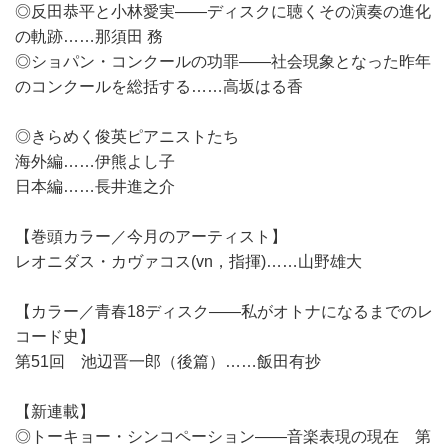
◎反田恭平と小林愛実――ディスクに聴くその演奏の進化
の軌跡……那須田 務
◎ショパン・コンクールの功罪――社会現象となった昨年
のコンクールを総括する……高坂はる香
◎きらめく俊英ピアニストたち
海外編……伊熊よし子
日本編……長井進之介
【巻頭カラー／今月のアーティスト】
レオニダス・カヴァコス(vn，指揮)……山野雄大
【カラー／青春18ディスク――私がオトナになるまでのレ
コード史】
第51回 池辺晋一郎（後篇）……飯田有抄
【新連載】
◎トーキョー・シンコペーション――音楽表現の現在 第