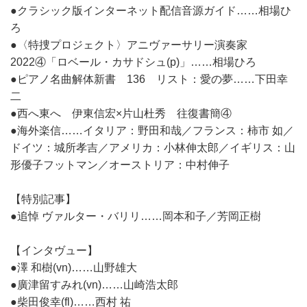
●クラシック版インターネット配信音源ガイド……相場ひ
ろ
●〈特捜プロジェクト〉アニヴァーサリー演奏家
2022④「ロベール・カサドシュ(p)」……相場ひろ
●ピアノ名曲解体新書 136 リスト：愛の夢……下田幸
二
●西へ東へ 伊東信宏×片山杜秀 往復書簡④
●海外楽信……イタリア：野田和哉／フランス：柿市 如／
ドイツ：城所孝吉／アメリカ：小林伸太郎／イギリス：山
形優子フットマン／オーストリア：中村伸子
【特別記事】
●追悼 ヴァルター・バリリ……岡本和子／芳岡正樹
【インタヴュー】
●澤 和樹(vn)……山野雄大
●廣津留すみれ(vn)……山崎浩太郎
●柴田俊幸(fl)……西村 祐