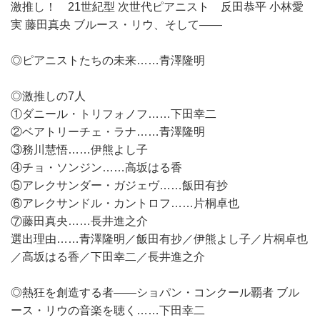
激推し！ 21世紀型 次世代ピアニスト 反田恭平 小林愛
実 藤田真央 ブルース・リウ、そして――
◎ピアニストたちの未来……青澤隆明
◎激推しの7人
①ダニール・トリフォノフ……下田幸二
②ベアトリーチェ・ラナ……青澤隆明
③務川慧悟……伊熊よし子
④チョ・ソンジン……高坂はる香
⑤アレクサンダー・ガジェヴ……飯田有抄
⑥アレクサンドル・カントロフ……片桐卓也
⑦藤田真央……長井進之介
選出理由……青澤隆明／飯田有抄／伊熊よし子／片桐卓也
／高坂はる香／下田幸二／長井進之介
◎熱狂を創造する者――ショパン・コンクール覇者 ブル
ース・リウの音楽を聴く……下田幸二