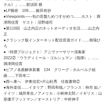
テル》」……那須田 務
●LP藝術 109……飯田有抄
●Viewpoints――旬の音盤ためつすがめつ……ホスト：満
津岡信育 ゲスト：沼野雄司
●第110回 山之内正のネットオーディオ生活……山之内
正
●クラシック版インターネット配信音源ガイド……相場ひ
ろ
●〈特捜プロジェクト〉アニヴァーサリー演奏家
2022②「ウラディミール・ゴルシュマン（指揮）」……
満津岡信育
●ピアノ名曲解体新書 134 グリーグ：ホルベルク組
曲……下田幸二
●西へ東へ 伊東信宏×片山杜秀 往復書簡②
●海外楽信……イタリア：野田和哉／フランス：柿市 如／
ドイツ：城所孝吉／アメリカ：小林伸太郎／イギリス：山
形優子フットマン／オーストリア：中村伸子