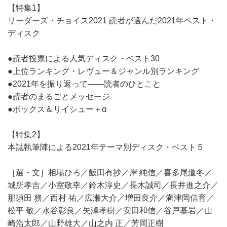
【特集1】
リーダーズ・チョイス2021 読者が選んだ2021年ベスト・
ディスク
●読者投票による人気ディスク・ベスト30
●上位ランキング・レヴュー＆ジャンル別ランキング
●2021年を振り返って――読者のひとこと
●読者のまるごとメッセージ
●ボックス＆リイシュー＋α
【特集2】
本誌執筆陣による2021年テーマ別ディスク・ベスト５
［選・文］相場ひろ／飯田有抄／岸 純信／喜多尾道冬／
城所孝吉／小室敬幸／鈴木淳史／長木誠司／長井進之介／
那須田 務／西村 祐／広瀬大介／増田良介／満津岡信育／
松平 敬／水谷彰良／矢澤孝樹／安田和信／谷戸基岩／山
崎浩太郎／山野雄大／山之内 正／芳岡正樹