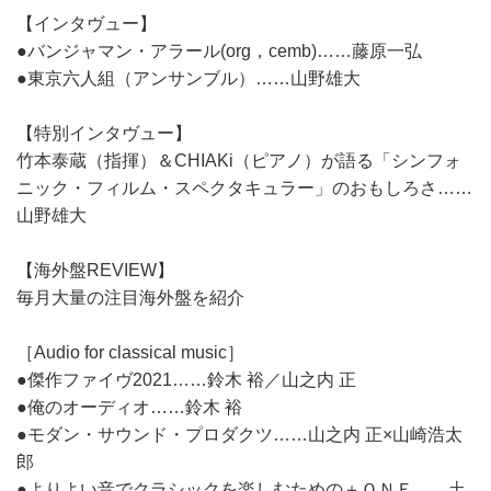
【インタヴュー】
●バンジャマン・アラール(org，cemb)……藤原一弘
●東京六人組（アンサンブル）……山野雄大
【特別インタヴュー】
竹本泰蔵（指揮）＆CHIAKi（ピアノ）が語る「シンフォ
ニック・フィルム・スペクタキュラー」のおもしろさ……
山野雄大
【海外盤REVIEW】
毎月大量の注目海外盤を紹介
［Audio for classical music］
●傑作ファイヴ2021……鈴木 裕／山之内 正
●俺のオーディオ……鈴木 裕
●モダン・サウンド・プロダクツ……山之内 正×山崎浩太
郎
●よりよい音でクラシックを楽しむための＋ＯＮＥ……土