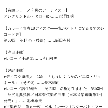
【巻頭カラー／今月のアーティスト】
アレクサンドル・タロー(p)……青澤隆明
【カラー／青春18ディスク――私がオトナになるまでのレ
コード史】
第50回 舘野 泉（後篇）……飯田有抄
【注目連載】
●レコード小説 13……片山杜秀
【好評連載】
●ディスク遊歩人 158 「もういくつかのピエロ・リュ
ネール」（その6）……長木誠司
●レコード誕生物語――その時，名盤が生まれた 第50回
「沼尻竜典指揮／日本管弦楽名曲集（日本音楽選輯第1回
発売）」……池田卓夫
●古楽夜話 第五十夜「ペルゴレージ《スターバト・マー