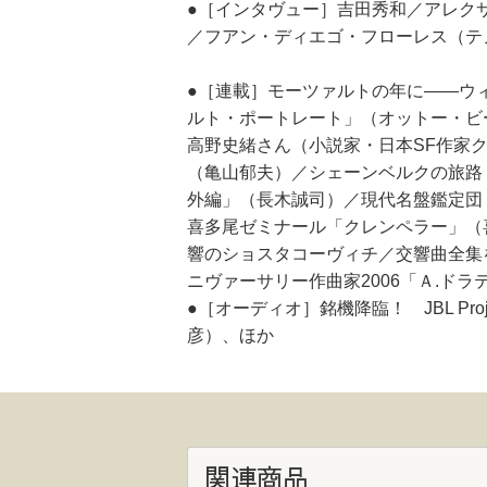
●［インタヴュー］吉田秀和／アレク
／フアン・ディエゴ・フローレス（テ
●［連載］モーツァルトの年に――ウィーン
ルト・ポートレート」（オットー・ビー
高野史緒さん（小説家・日本SF作家
（亀山郁夫）／シェーンベルクの旅路（
外編」（長木誠司）／現代名盤鑑定団
喜多尾ゼミナール「クレンペラー」（
響のショスタコーヴィチ／交響曲全集
ニヴァーサリー作曲家2006「Ａ.ド
●［オーディオ］銘機降臨！ JBL Pr
彦）、ほか
関連商品