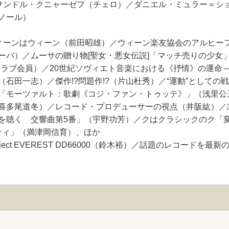
サンドル・クニャーゼフ（チェロ）／ダニエル・ミュラー＝シ
ノール）
はウィーン（前田昭雄）／ウィーン楽友協会のアルヒーフより～in 
バ）／ムーサの贈り物[聖女・悪女伝説]「マッチ売りの少女」
クラブ会員）／20世紀ソヴィエト音楽における《抒情》の運命
石田一志）／傑作!?問題作!?（片山杜秀）／“運動”としての戦
「モーツァルト：歌劇《コジ・ファン・トゥッテ》」（浅里公
喜多尾道冬）／レコード・プロデューサーの視点（井阪紘）／
を聴く 交響曲第5番」（宇野功芳）／クはクラシックのク「変
ラティ」（満津岡信育）、ほか
oject EVEREST DD66000（鈴木裕）／話題のレコード