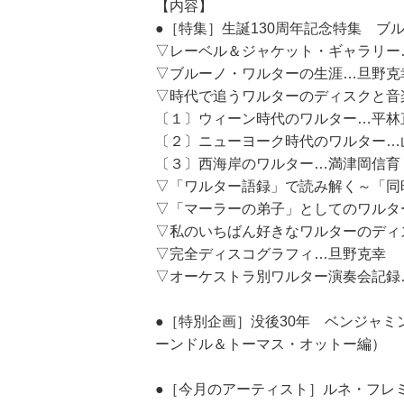
【内容】
●［特集］生誕130周年記念特集 ブ
▽レーベル＆ジャケット・ギャラリー
▽ブルーノ・ワルターの生涯…旦野克
▽時代で追うワルターのディスクと音
〔１〕ウィーン時代のワルター…平林
〔２〕ニューヨーク時代のワルター…
〔３〕西海岸のワルター…満津岡信育
▽「ワルター語録」で読み解く～「同
▽「マーラーの弟子」としてのワルタ
▽私のいちばん好きなワルターのディ
▽完全ディスコグラフィ…旦野克幸
▽オーケストラ別ワルター演奏会記録
●［特別企画］没後30年 ベンジャ
ーンドル＆トーマス・オットー編）
●［今月のアーティスト］ルネ・フレ