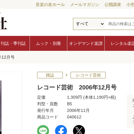
音楽の友ホール
メールマガジン
公開講座
小
月刊誌・季刊誌
ムック・別冊
オンデマンド楽譜
レンタル楽
年12月号
雑誌
レコード芸術
レコード芸術 2006年12月号
定価
1,309円
(本体1,190円+税)
判型・頁数
B5
発行年月
2006年11月
商品コード
040612