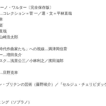
ルーノ・ワルター〔完全保存版〕
…コレクション＝菅 一／選・文＝平林直哉
幸
楽
直哉
山崎浩太郎
時代作曲家たち」への視線…満津岡信育
ー…増田良介
スク…浅里公三／小林利之／濱田滋郎
…旦野克幸
ミン・ブリテンの芸術（藤野竣介）／『セルジュ・チェリビダッ
ミング（ソプラノ）