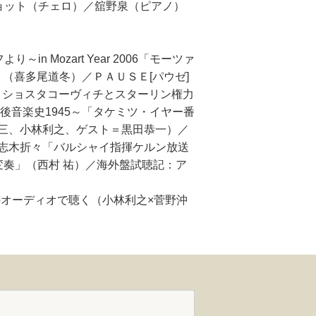
ョット（チェロ）／舘野泉（ピアノ）
Mozart Year 2006「モーツァ
（喜多尾道冬）／ＰＡＵＳＥ[パウゼ]
～ショスタコーヴィチとスターリン権力
後音楽史1945～「タケミツ・イヤー番
三、小林利之、ゲスト＝黒田恭一）／
志木折々「バルシャイ指揮ケルン放送
奏」（西村 祐）／海外盤試聴記：ア
を最新のオーディオで聴く（小林利之×菅野沖