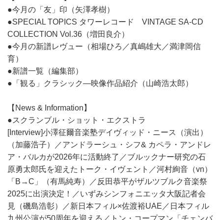
●今月の「友」印（矢澤孝樹）
●SPECIAL TOPICS タワーレコード VINTAGE SA-CD
COLLECTION Vol.36（増田良介）
●今月の新譜レヴュー（相場ひろ／真嶋雄大／満津岡信
育）
●新譜一覧（編集部）
●「観る」クラシック―映像作品紹介（山崎浩太郎）
【News & Information】
●スクランブル・ショット・エクストラ
[Interview]小澤征爾音楽塾デイヴィッド・ニース（演出）
（加藤浩子）／アンドラーシュ・シフ& カペラ・アンドレ
ア・バルカが2026年に活動終了／ブルックナー研究の石
原勇太郎氏を迎えたトーク・イヴェント／河村絢音（vn）
「B→C」（有馬純寿）／反田恭平がザルツブルク音楽祭
2025に出演決定！／いずみシンフォニエッタ大阪記者会
見（磯島浩彰）／新日本フィル×佐渡裕UAE／日本フィル
九州公演が50周年を迎える／トン・コープマン「チェンバ