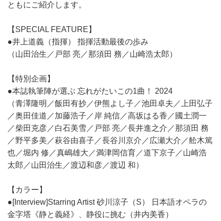
ともにご紹介します。
【SPECIAL FEATURE】
●井上道義（指揮） 指揮活動最後の歩み
（山田治生／戸部 亮／那須田 務／山崎浩太郎）
【特別企画】
●本誌執筆陣が選ぶ 忘れがたいこの1曲！ 2024
（青澤隆明／飯田有抄／伊熊よし子／池田卓夫／上田弘子
／奥田佳道／加藤浩子／岸 純信／高坂はる香／國土潤一
／柴田克彦／白石美雪／戸部 亮／長井進之介／那須田 務
／野平多美／萩谷由喜子／長谷川京介／広瀬大介／舩木篤
也／堀内 修／真嶋雄大／満津岡信育／道下京子／山崎浩
太郎／山田治生／渡辺和彦／渡辺 和）
【カラー】
●[Interview]Starring Artist 砂川涼子（S） 日本語オペラの
金字塔《静と義経》、静役に挑む（井内美香）