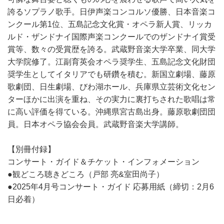
誇るソプラノ歌手。日伊声楽コンコルソ優勝、日本音楽コ
ンクール第1位、五島記念文化賞・オペラ新人賞、リッカ
ルド・ザンドナイ国際声楽コンクールでのザンドナイ賞受
賞等、数々の受賞歴を誇る。武蔵野音楽大学卒業、同大学
大学院修了。江副育英会オペラ奨学生、五島記念文化財団
奨学生としてイタリアでも研鑽を積む。新国立劇場、藤原
歌劇団、日生劇場、びわ湖ホール、兵庫県立芸術文化セン
ターほかに出演を重ね、その実力に裏打ちされた歌唱は常
に高い評価を得ている。沖縄県宮古島出身。藤原歌劇団団
員。日本オペラ協会会員。武蔵野音楽大学講師。
【別冊付録】
コンサート・ガイド＆チケット・インフォメーション
●観どころ聴きどころ（戸部 亮&室田尚子）
●2025年4月号コンサート・ガイド 応募用紙（締切：2月6
日必着）