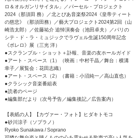
ロ＆オルガンリサイタル」／パーセル・プロジェクト
2024（那須田 務）／北とぴあ音楽祭2024《皇帝ティート
の慈悲》（那須田務）／藝大プロジェクト2024第2回（山
崎浩太郎）／佐藤祐介 追悼演奏会（池田卓夫）／パリの
シテ・ド・ラ・ミュジックでラヴェル生誕150周年記念
《ボレロ》展（三光 洋）
●スクランブル・ショット＋訃報、音楽の友ホールガイド
●アート・スペース（1）（映画：中村千晶／舞台：横溝
幸子／展覧会：花田志織）
●アート・スペース（2）（書籍：小沼純一／高山直也）
●クラシック音楽番組表
●読者のページ
●編集部だより（次号予告／編集後記／広告案内）
【表紙の人】【カヴァー・フォト】ヒダキトモコ
●砂川涼子（ソプラノ）
Ryoko Sunakawa / Soprano
可憐な舞台姿と聴くものの心を震わせる歌声で高い人気を