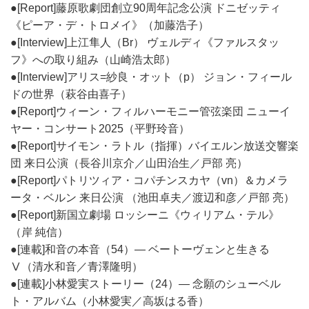
●[Report]藤原歌劇団創立90周年記念公演 ドニゼッティ
《ピーア・デ・トロメイ》（加藤浩子）
●[Interview]上江隼人（Br） ヴェルディ《ファルスタッ
フ》への取り組み（山崎浩太郎）
●[Interview]アリス=紗良・オット（p） ジョン・フィール
ドの世界（萩谷由喜子）
●[Report]ウィーン・フィルハーモニー管弦楽団 ニューイ
ヤー・コンサート2025（平野玲音）
●[Report]サイモン・ラトル（指揮）バイエルン放送交響楽
団 来日公演（長谷川京介／山田治生／戸部 亮）
●[Report]パトリツィア・コパチンスカヤ（vn）＆カメラ
ータ・ベルン 来日公演 （池田卓夫／渡辺和彦／戸部 亮）
●[Report]新国立劇場 ロッシーニ《ウィリアム・テル》
（岸 純信）
●[連載]和音の本音（54）― ベートーヴェンと生きる
Ⅴ（清水和音／青澤隆明）
●[連載]小林愛実ストーリー（24）― 念願のシューベル
ト・アルバム（小林愛実／高坂はる香）