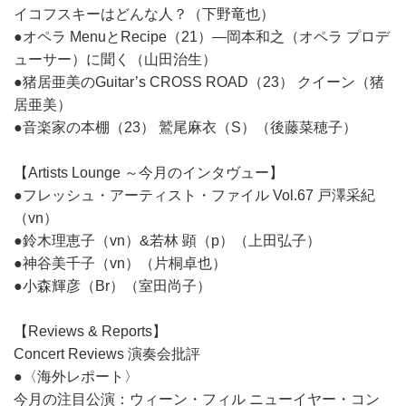
イコフスキーはどんな人？（下野竜也）
●オペラ MenuとRecipe（21）―岡本和之（オペラ プロデ
ューサー）に聞く（山田治生）
●猪居亜美のGuitar’s CROSS ROAD（23） クイーン（猪
居亜美）
●音楽家の本棚（23） 鷲尾麻衣（S）（後藤菜穂子）
【Artists Lounge ～今月のインタヴュー】
●フレッシュ・アーティスト・ファイル Vol.67 戸澤采紀
（vn）
●鈴木理恵子（vn）&若林 顕（p）（上田弘子）
●神谷美千子（vn）（片桐卓也）
●小森輝彦（Br）（室田尚子）
【Reviews & Reports】
Concert Reviews 演奏会批評
●〈海外レポート〉
今月の注目公演：ウィーン・フィル ニューイヤー・コン