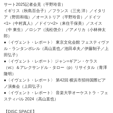
サート2025記者会見（平野玲音）
イギリス（秋島百合子）／フランス（三光 洋）／イタリ
ア（野田和哉）／オーストリア（平野玲音）／ドイツ
<1>（中村真人）／ドイツ<2>（来住千保美）／スイス
（中 東生）／ロシア（浅松啓介）／アメリカ（小林伸太
郎）
●〈イヴェント・レポート〉 東京文化会館 フェスティヴァ
ル・ランタンポレル（高山直也／池田卓夫／伊藤制子／上
田弘子）
●〈イヴェント・レポート〉ジャン=ギアン・ケラス
（vc）＆アレクサンドル・タロー（p）リサイタル（青澤
隆明）
●〈イヴェント・レポート〉 第42回 横浜市招待国際ピア
ノ演奏会（上田弘子）
●〈イヴェント・レポート〉 音楽大学オーケストラ・フェ
スティバル 2024（高山直也）
【DISC SPACE】