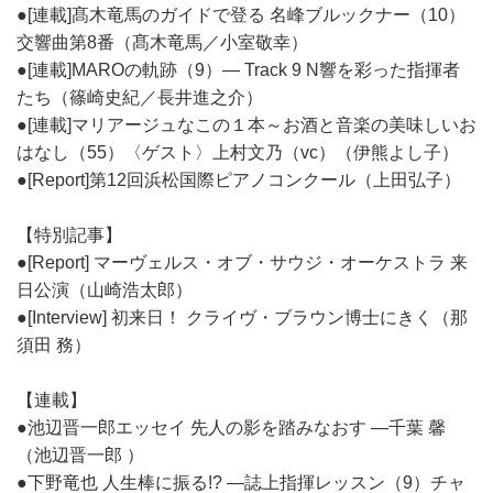
●[連載]髙木竜馬のガイドで登る 名峰ブルックナー（10）
交響曲第8番（髙木竜馬／小室敬幸）
●[連載]MAROの軌跡（9）― Track 9 N響を彩った指揮者
たち（篠崎史紀／長井進之介）
●[連載]マリアージュなこの１本～お酒と音楽の美味しいお
はなし（55）〈ゲスト〉上村文乃（vc）（伊熊よし子）
●[Report]第12回浜松国際ピアノコンクール（上田弘子）
【特別記事】
●[Report] マーヴェルス・オブ・サウジ・オーケストラ 来
日公演（山崎浩太郎）
●[Interview] 初来日！ クライヴ・ブラウン博士にきく（那
須田 務）
【連載】
●池辺晋一郎エッセイ 先人の影を踏みなおす ―千葉 馨
（池辺晋一郎 ）
●下野竜也 人生棒に振る!? ―誌上指揮レッスン（9）チャ