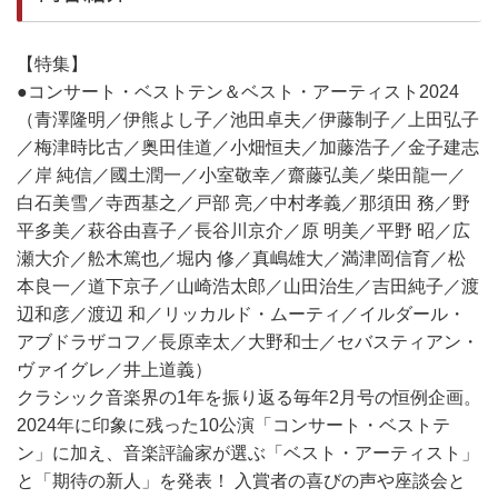
【特集】
●コンサート・ベストテン＆ベスト・アーティスト2024
（青澤隆明／伊熊よし子／池田卓夫／伊藤制子／上田弘子
／梅津時比古／奥田佳道／小畑恒夫／加藤浩子／金子建志
／岸 純信／國土潤一／小室敬幸／齋藤弘美／柴田龍一／
白石美雪／寺西基之／戸部 亮／中村孝義／那須田 務／野
平多美／萩谷由喜子／長谷川京介／原 明美／平野 昭／広
瀬大介／舩木篤也／堀内 修／真嶋雄大／満津岡信育／松
本良一／道下京子／山崎浩太郎／山田治生／吉田純子／渡
辺和彦／渡辺 和／リッカルド・ムーティ／イルダール・
アブドラザコフ／長原幸太／大野和士／セバスティアン・
ヴァイグレ／井上道義）
クラシック音楽界の1年を振り返る毎年2月号の恒例企画。
2024年に印象に残った10公演「コンサート・ベストテ
ン」に加え、音楽評論家が選ぶ「ベスト・アーティスト」
と「期待の新人」を発表！ 入賞者の喜びの声や座談会と