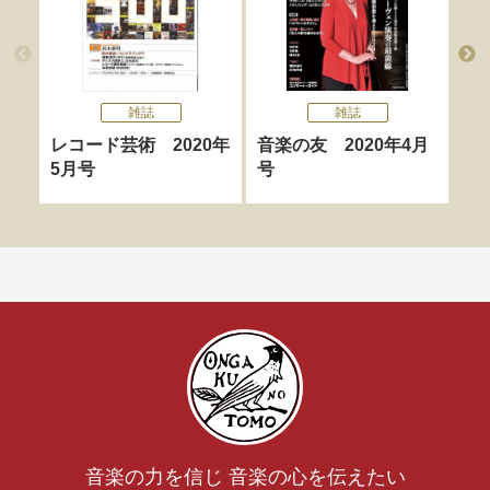
雑誌
雑誌
レコード芸術 2020年
音楽の友 2020年4月
音
5月号
号
号
音楽の力を信じ 音楽の心を伝えたい