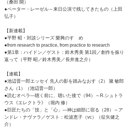
（桑田 開）
●ペーター・レーゼル～来日公演で残してきたもの（上田
弘子）
【新連載】
●平野 昭・対談シリーズ 樂興のすゝめ
●from research to practice, from practice to research
●第1章：ハイドン／ゲスト：鈴木秀美 第1回／創作を振り
返って（平野 昭／鈴木秀美／長井進之介）
【連載】
●池辺晋一郎エッセイ 先人の影を踏みなおす（2） 黛 敏郎
さん（1）（池辺晋一郎）
●読むオペラ―聴く前に、聴いた後で（94）～R.シュトラ
ウス《エレクトラ》（堀内 修）
●巨匠たちの「技」と「心」―神は細部に宿る（28）～ア
ンドレ・ナヴァラ／ゲスト：松波恵子（vc）（征矢健之
介）