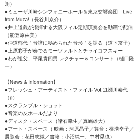
朗）
●ミューザ川崎シンフォニーホール＆東京交響楽団 Live
from Muza!（長谷川京介）
●井上道義が指揮する大阪フィル定期演奏会を動画で配信
（能登原由美）
●仲道郁代＂音譜に秘められた音形＂を語る（道下京子）
●上原彩子が奏でるモーツァルトとチャイコフスキー
●わが祖父、平尾貴四男 レクチャー＆コンサート（樋口隆
一）
【News & Information】
●フレッシュ・アーティスト・ファイル Vol.11瀬川泰代
（p）
●スクランブル・ショット
●音楽の友ホールだより
●ディスク・スペース（諸石幸生／真嶋雄大）
●アート・スペース（ 映画：河原晶子／舞台：横溝幸子／
展覧会：花田志織／書籍：小沼純一、中村晃也）