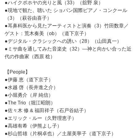
●ハイクポホヤの光りと風（33）（舘野 泉）
●現地で観た、聴いた ショパン国際ピアノ・コンクール
（3）（萩谷由喜子）
●耳鼻科医から見たアーティストと演奏（3）竹田数章／
ゲスト：荒木奏美（ob）（道下京子）
●デジタル・クラシックへの誘い（28）（山田真一）
●ミサ曲を通してみた音楽史（32）―神と向かい合った近
代の作曲家（西原 稔）
【People】
●伊藤 恵（道下京子）
●水越 啓（長井進之介）
●小堀勇介（岸 純信）
●The Trio（堀江昭朗）
●佐々木 修 & 福田祥子（石戸谷結子）
●エリック・ルー（久野理恵子）
●高雄有希（伊熊よし子）
●杉山哲雄（片桐卓也）／土屋美寧子（道下京子）