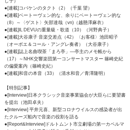
し子）
●[連載]コバケンのタクト（2）（千葉 望）
●[連載]ベートーヴェン的な、余りにベートーヴェン的な
（8）～〈ゲスト〉矢部達哉（vn)（越懸澤麻衣）
●[連載]IL DEVUの重量級・歌道（10）（河野典子）
●[連載]大谷康子 音楽交差点（42）〈お客様〉池田昭子
（オーボエ＆コール・アングレ奏者）（大谷康子）
●[連載]誌上名曲喫茶「まろ亭」―亭主のメモ帳から
（17）～NHK交響楽団第一コンサートマスター 篠崎史紀
の偏愛案内（篠崎史紀）
●[連載]和音の本音（33）（清水和音／青澤隆明）
【特別記事】
●[Interview]日本クラシック音楽事業協会が大臣らに要望書
を提出（池田卓夫）
●[Interview] 平井元喜、新型コロナウイルスの感染者が出
たクルーズ船内で音楽の役割を語る
●[Report&Interview]ドルトムント市立劇場の第一カペルマ