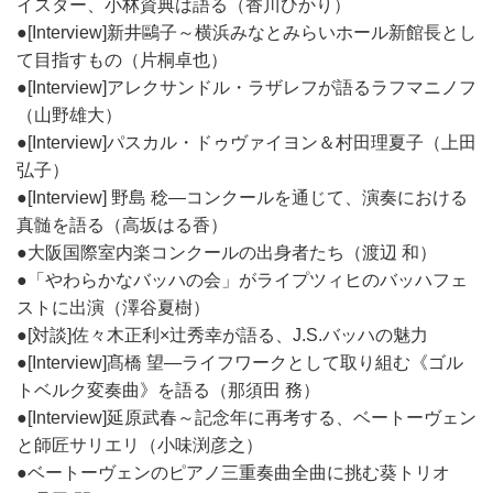
イスター、小林資典は語る（香川ひかり）
●[Interview]新井鷗子～横浜みなとみらいホール新館長とし
て目指すもの（片桐卓也）
●[Interview]アレクサンドル・ラザレフが語るラフマニノフ
（山野雄大）
●[Interview]パスカル・ドゥヴァイヨン＆村田理夏子（上田
弘子）
●[Interview] 野島 稔―コンクールを通じて、演奏における
真髄を語る（高坂はる香）
●大阪国際室内楽コンクールの出身者たち（渡辺 和）
●「やわらかなバッハの会」がライプツィヒのバッハフェ
ストに出演（澤谷夏樹）
●[対談]佐々木正利×辻秀幸が語る、J.S.バッハの魅力
●[Interview]髙橋 望―ライフワークとして取り組む《ゴル
トベルク変奏曲》を語る（那須田 務）
●[Interview]延原武春～記念年に再考する、ベートーヴェン
と師匠サリエリ（小味渕彦之）
●ベートーヴェンのピアノ三重奏曲全曲に挑む葵トリオ