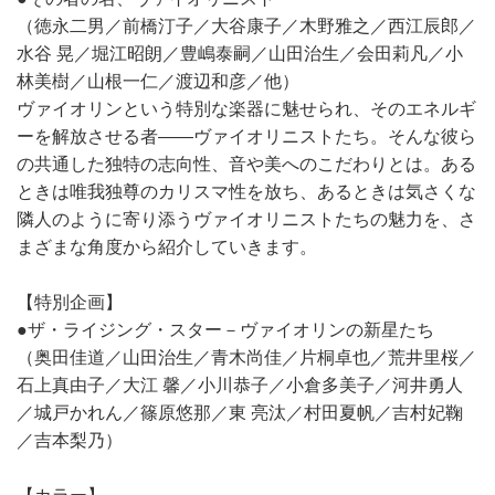
（徳永二男／前橋汀子／大谷康子／木野雅之／西江辰郎／
水谷 晃／堀江昭朗／豊嶋泰嗣／山田治生／会田莉凡／小
林美樹／山根一仁／渡辺和彦／他）
ヴァイオリンという特別な楽器に魅せられ、そのエネルギ
ーを解放させる者――ヴァイオリニストたち。そんな彼ら
の共通した独特の志向性、音や美へのこだわりとは。ある
ときは唯我独尊のカリスマ性を放ち、あるときは気さくな
隣人のように寄り添うヴァイオリニストたちの魅力を、さ
まざまな角度から紹介していきます。
【特別企画】
●ザ・ライジング・スター－ヴァイオリンの新星たち
（奥田佳道／山田治生／青木尚佳／片桐卓也／荒井里桜／
石上真由子／大江 馨／小川恭子／小倉多美子／河井勇人
／城戸かれん／篠原悠那／東 亮汰／村田夏帆／吉村妃鞠
／吉本梨乃）