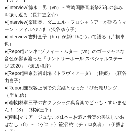
【カラー】
●[Interview]徳永二男（vn）～宮崎国際音楽祭25年の歩み
を振り返る（長井進之介）
●[Interview]楽団長、ダニエル・フロシャウアーが語るウィ
ーン・フィルのいま（渋谷ゆう子）
●[Interview]吉野直子（hp）が新CDについて語る（片桐卓
也）
●[Report]アンネ=ゾフィー・ムター（vn）のゴージャスな
音色が響き渡った「サントリーホール スペシャルステー
ジ 2020」（渡辺和彦）
●[Report]東京芸術劇場《トラヴィアータ》（椿姫）（萩谷
由喜子）
●[Report]無観客上演での完結となった「びわ湖リング」
（岸 純信）
●[連載]林家三平の古クラシック典音楽でど～も・すいませ
ん！（8）（林家三平）
●[連載]マリアージュなこの1本～お酒と音楽の美味しいお
はなし（8）～〈ゲスト〉笹沼 樹（チェロ奏者）（伊熊よ