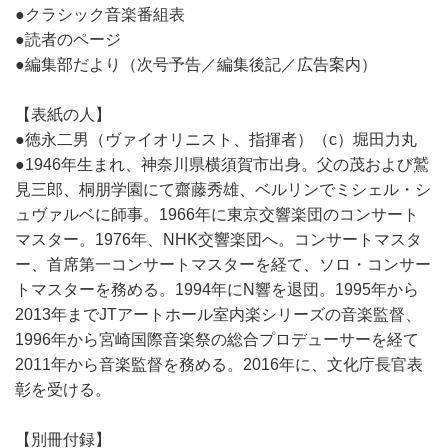
●クラシック音楽番組表
●読者のページ
●編集部だより（次号予告／編集後記／広告案内）
【表紙の人】
●徳永二男（ヴァイオリニスト、指揮者）（c）堀田力丸
●1946年生まれ、神奈川県横須賀市出身。父の茂および鷲
見三郎、桐朋学園にて齋藤秀雄、ベルリンでミシェル・シ
ュヴァルベに師事。1966年に東京交響楽団のコンサート
マスター。1976年、NHK交響楽団へ。コンサートマスタ
ー、首席第一コンサートマスターを経て、ソロ・コンサー
トマスターを務める。1994年にN響を退団。1995年から
2013年までJTアートホール室内楽シリーズの音楽監督、
1996年から宮崎国際音楽祭の総合プロデューサーを経て
2011年から音楽監督を務める。2016年に、文化庁長官表
彰を受ける。
【別冊付録】