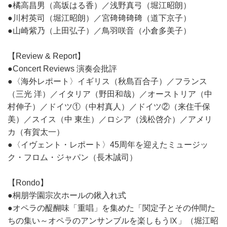
●橘高昌男（高坂はる香）／浅野真弓（堀江昭朗）
●川村英司（堀江昭朗）／宮𥔎𥔎𥔎𥔎（道下京子）
●山崎紫乃（上田弘子）／鳥羽咲音（小倉多美子）
【Review & Report】
●Concert Reviews 演奏会批評
●〈海外レポート〉イギリス（秋島百合子）／フランス
（三光 洋）／イタリア（野田和哉）／オーストリア（中
村伸子）／ドイツ①（中村真人）／ドイツ②（来住千保
美）／スイス（中 東生）／ロシア（浅松啓介）／アメリ
カ（有賀太一）
●〈イヴェント・レポート〉45周年を迎えたミュージッ
ク・フロム・ジャパン（長木誠司）
【Rondo】
●桐朋学園宗次ホールの鍬入れ式
●オペラの醍醐味「重唱」を集めた「関定子とその仲間た
ちの集い～オペラのアンサンブルを楽しもうⅨ」（堀江昭