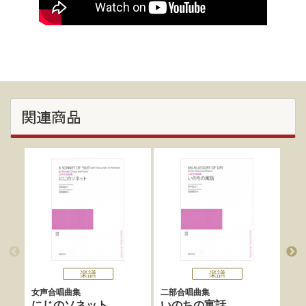
関連商品
楽譜
楽譜
女声合唱曲集
二部合唱曲集
女声
にじのソネット
いのちの寓話
林