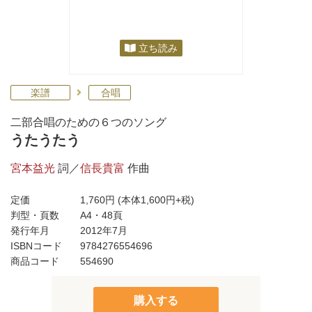
立ち読み
楽譜
合唱
二部合唱のための６つのソング
うたうたう
宮本益光
詞／
信長貴富
作曲
定価
1,760円
(本体1,600円+税)
判型・頁数
A4・48頁
発行年月
2012年7月
ISBNコード
9784276554696
商品コード
554690
購入する