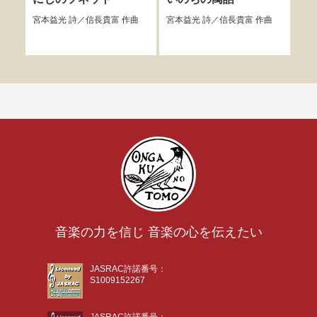
宮本益光
詩／
信長貴富
作曲
宮本益光
詩／
信長貴富
作曲
宮本
音楽の力を信じ 音楽の心を伝えたい
JASRAC許諾番号：
S1009152267