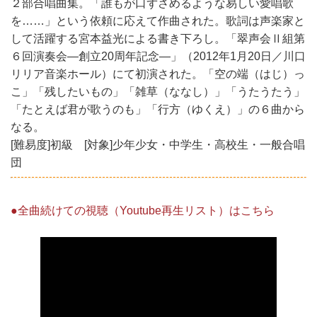
２部合唱曲集。「誰もが口ずさめるような易しい愛唱歌
を……」という依頼に応えて作曲された。歌詞は声楽家と
して活躍する宮本益光による書き下ろし。「翠声会Ⅱ組第
６回演奏会―創立20周年記念―」（2012年1月20日／川口
リリア音楽ホール）にて初演された。「空の端（はじ）っ
こ」「残したいもの」「雑草（ななし）」「うたうたう」
「たとえば君が歌うのも」「行方（ゆくえ）」の６曲から
なる。
[難易度]初級 [対象]少年少女・中学生・高校生・一般合唱
団
●全曲続けての視聴（Youtube再生リスト）はこちら