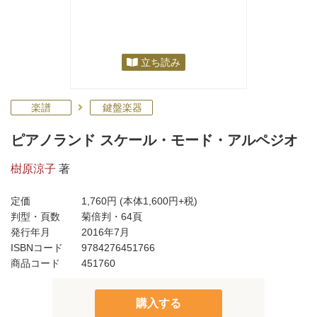
立ち読み
楽譜
鍵盤楽器
ピアノランド スケール・モード・アルペジオ
樹原涼子
著
定価
1,760円
(本体1,600円+税)
判型・頁数
菊倍判・64頁
発行年月
2016年7月
ISBNコード
9784276451766
商品コード
451760
購入する