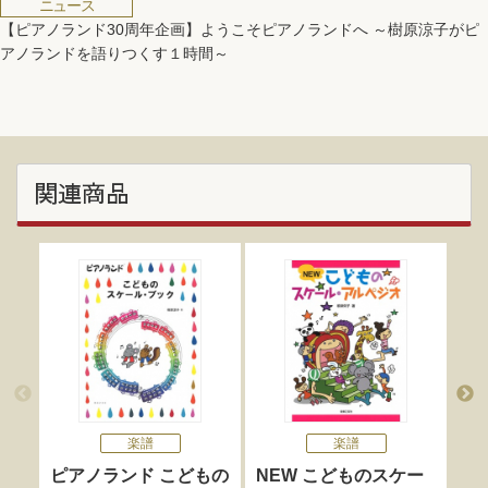
ニュース
【ピアノランド30周年企画】ようこそピアノランドへ ～樹原涼子がピ
アノランドを語りつくす１時間～
関連商品
楽譜
楽譜
ピアノランド こどもの
NEW こどものスケー
耳