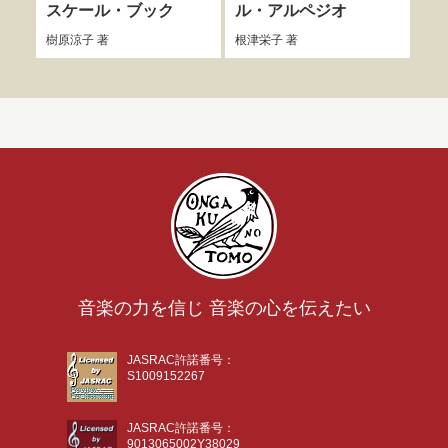
スケール・ブック
ル・アルペジオ
コ
樹原涼子
著
根津栄子
著
樹原
音楽の力を信じ 音楽の心を伝えたい
JASRAC許諾番号：
S1009152267
JASRAC許諾番号：
9013065002Y38029