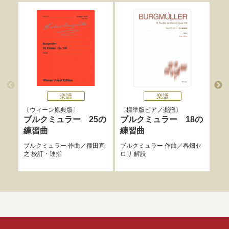
楽譜
楽譜
ウィーン原典版
標準版ピアノ楽譜
標
ブルクミュラー 25の
ブルクミュラー 18の
ブ
練習曲
練習曲
練
ブルクミュラー
作曲／
種田直
ブルクミュラー
作曲／
春畑セ
ブル
之
校訂・運指
ロリ
解説
ロリ
説