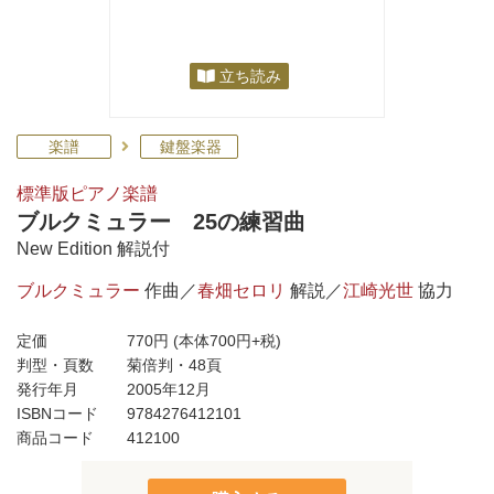
立ち読み
楽譜
鍵盤楽器
標準版ピアノ楽譜
ブルクミュラー 25の練習曲
New Edition 解説付
ブルクミュラー
作曲／
春畑セロリ
解説／
江崎光世
協力
定価
770円
(本体700円+税)
判型・頁数
菊倍判・48頁
発行年月
2005年12月
ISBNコード
9784276412101
商品コード
412100