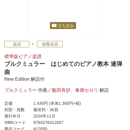
立ち読み
楽譜
鍵盤楽器
標準版ピアノ楽譜
ブルクミュラー はじめてのピアノ教本 連弾
曲
New Edition 解説付
ブルクミュラー
作曲／
飯田有抄
、
春畑セロリ
解説
定価
1,430円
(本体1,300円+税)
判型・頁数
菊倍判・36頁
発行年月
2016年11月
ISBNコード
9784276412057
商品コード
412050