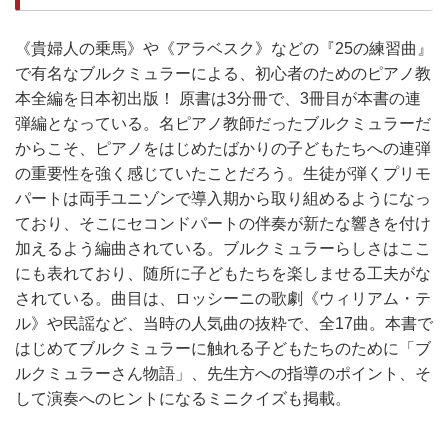
《貴婦人の乗馬》や《アラベスク》などの『25の練習曲』
で有名なブルクミュラーによる、初心者のためのピアノ教
本全編を日本初出版！ 原書は3分冊で、3冊目が本書の連
弾編となっている。名ピアノ教師だったブルクミュラーだ
からこそ、ピアノをはじめたばかりの子どもたちへの連弾
の重要性を強く感じていたことだろう。生徒が弾くプリモ
パートは両手ユニゾンで導入期から取り組めるようになっ
ており、そこにセコンドパートの伴奏が新たな響きを付け
加えるよう編曲されている。ブルクミュラーらしさはここ
にも表れており、随所に子どもたちを楽しませる工夫がな
されている。曲目は、ロッシーニの歌劇《ウィリアム・テ
ル》や民謡など、当時の人気曲の抜粋で、全17曲。本書で
はじめてブルクミュラーに触れる子どもたちのために「ブ
ルクミュラーさん物語」、先生方への指導のポイント、そ
して演奏へのヒントになるミニクイズも掲載。