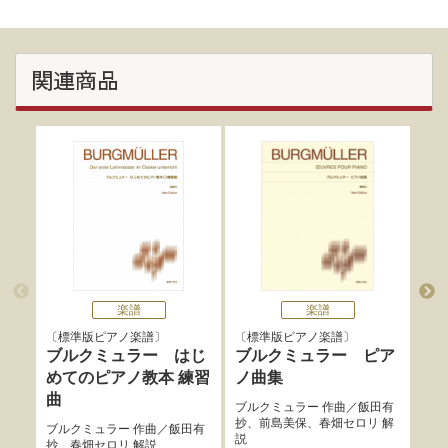
関連商品
楽譜
楽譜
標準版ピアノ楽譜
標準版ピアノ楽譜
標
ブルクミュラー はじ
ブルクミュラー ピア
ブ
めてのピアノ教本 練習
ノ曲集
練
曲
ブルクミュラー
作曲／
飯田有
ブル
抄
、
前島美保
、
春畑セロリ
解
ロリ
ブルクミュラー
作曲／
飯田有
説
説
抄
、
春畑セロリ
解説