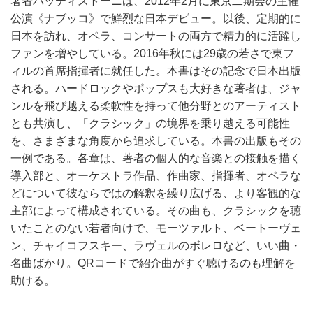
著者バッティストーニは、2012年2月に東京二期会の主催
公演《ナブッコ》で鮮烈な日本デビュー。以後、定期的に
日本を訪れ、オペラ、コンサートの両方で精力的に活躍し
ファンを増やしている。2016年秋には29歳の若さで東フ
ィルの首席指揮者に就任した。本書はその記念で日本出版
される。ハードロックやポップスも大好きな著者は、ジャ
ンルを飛び越える柔軟性を持って他分野とのアーティスト
とも共演し、「クラシック」の境界を乗り越える可能性
を、さまざまな角度から追求している。本書の出版もその
一例である。各章は、著者の個人的な音楽との接触を描く
導入部と、オーケストラ作品、作曲家、指揮者、オペラな
どについて彼ならではの解釈を繰り広げる、より客観的な
主部によって構成されている。その曲も、クラシックを聴
いたことのない若者向けで、モーツァルト、ベートーヴェ
ン、チャイコフスキー、ラヴェルのボレロなど、いい曲・
名曲ばかり。QRコードで紹介曲がすぐ聴けるのも理解を
助ける。