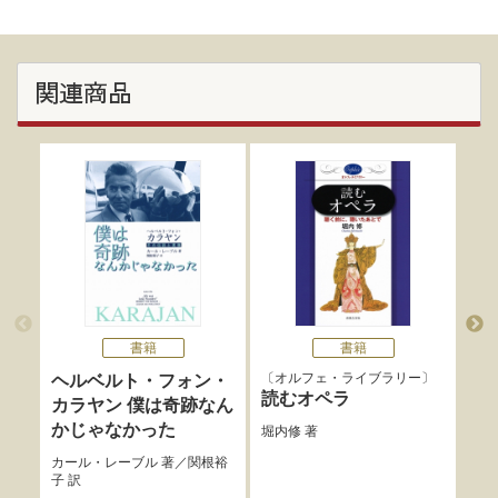
関連商品
書籍
書籍
オルフェ・ライブラリー
ヘルベルト・フォン・
バ
読むオペラ
カラヤン 僕は奇跡なん
Re
かじゃなかった
Mu
堀内修
著
カール・レーブル
著／
関根裕
佐藤
子
訳