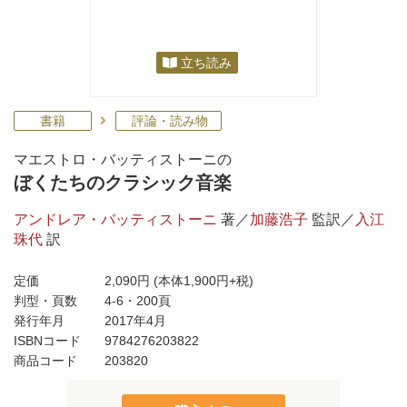
立ち読み
書籍
評論・読み物
マエストロ・バッティストーニの
ぼくたちのクラシック音楽
アンドレア・バッティストーニ
著／
加藤浩子
監訳／
入江
珠代
訳
定価
2,090円
(本体1,900円+税)
判型・頁数
4-6・200頁
発行年月
2017年4月
ISBNコード
9784276203822
商品コード
203820