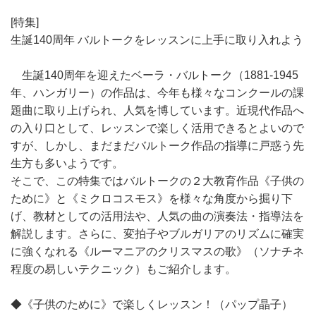
[特集]
生誕140周年 バルトークをレッスンに上手に取り入れよう
生誕140周年を迎えたベーラ・バルトーク（1881-1945
年、ハンガリー）の作品は、今年も様々なコンクールの課
題曲に取り上げられ、人気を博しています。近現代作品へ
の入り口として、レッスンで楽しく活用できるとよいので
すが、しかし、まだまだバルトーク作品の指導に戸惑う先
生方も多いようです。
そこで、この特集ではバルトークの２大教育作品《子供の
ために》と《ミクロコスモス》を様々な角度から掘り下
げ、教材としての活用法や、人気の曲の演奏法・指導法を
解説します。さらに、変拍子やブルガリアのリズムに確実
に強くなれる《ルーマニアのクリスマスの歌》（ソナチネ
程度の易しいテクニック）もご紹介します。
◆《子供のために》で楽しくレッスン！（パップ晶子）