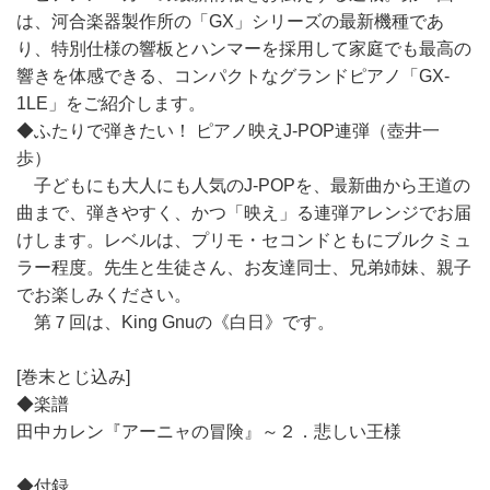
は、河合楽器製作所の「GX」シリーズの最新機種であ
り、特別仕様の響板とハンマーを採用して家庭でも最高の
響きを体感できる、コンパクトなグランドピアノ「GX-
1LE」をご紹介します。
◆ふたりで弾きたい！ ピアノ映えJ-POP連弾（壺井一
歩）
子どもにも大人にも人気のJ-POPを、最新曲から王道の
曲まで、弾きやすく、かつ「映え」る連弾アレンジでお届
けします。レベルは、プリモ・セコンドともにブルクミュ
ラー程度。先生と生徒さん、お友達同士、兄弟姉妹、親子
でお楽しみください。
第７回は、King Gnuの《白日》です。
[巻末とじ込み]
◆楽譜
田中カレン『アーニャの冒険』～２．悲しい王様
◆付録