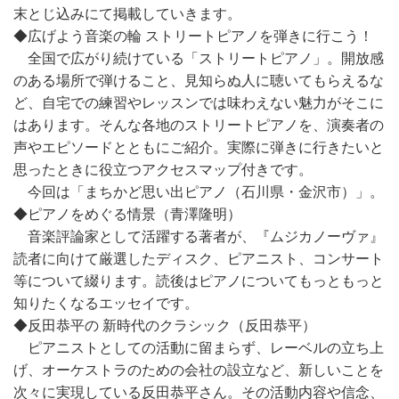
末とじ込みにて掲載していきます。
◆広げよう音楽の輪 ストリートピアノを弾きに行こう！
全国で広がり続けている「ストリートピアノ」。開放感
のある場所で弾けること、見知らぬ人に聴いてもらえるな
ど、自宅での練習やレッスンでは味わえない魅力がそこに
はあります。そんな各地のストリートピアノを、演奏者の
声やエピソードとともにご紹介。実際に弾きに行きたいと
思ったときに役立つアクセスマップ付きです。
今回は「まちかど思い出ピアノ（石川県・金沢市）」。
◆ピアノをめぐる情景（青澤隆明）
音楽評論家として活躍する著者が、『ムジカノーヴァ』
読者に向けて厳選したディスク、ピアニスト、コンサート
等について綴ります。読後はピアノについてもっともっと
知りたくなるエッセイです。
◆反田恭平の 新時代のクラシック（反田恭平）
ピアニストとしての活動に留まらず、レーベルの立ち上
げ、オーケストラのための会社の設立など、新しいことを
次々に実現している反田恭平さん。その活動内容や信念、