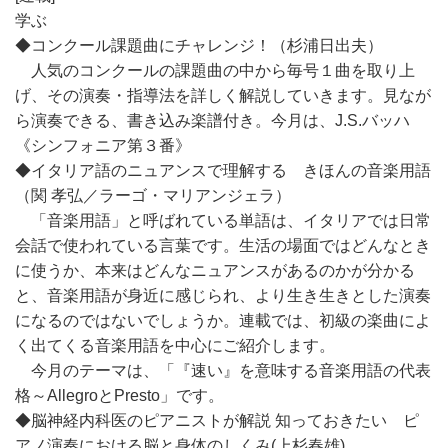
学ぶ
◆コンクール課題曲にチャレンジ！（杉浦日出夫）
人気のコンクールの課題曲の中から毎号１曲を取り上
げ、その演奏・指導法を詳しく解説していきます。見なが
ら演奏できる、書き込み楽譜付き。今月は、J.S.バッハ
《シンフォニア第３番》
◆イタリア語のニュアンスで理解する きほんの音楽用語
（関 孝弘／ラーゴ・マリアンジェラ）
「音楽用語」と呼ばれている単語は、イタリアでは日常
会話で使われている言葉です。生活の場面ではどんなとき
に使うか、本来はどんなニュアンスがあるのかが分かる
と、音楽用語が身近に感じられ、より生き生きとした演奏
になるのではないでしょうか。連載では、初級の楽曲によ
く出てくる音楽用語を中心にご紹介します。
今月のテーマは、「『速い』を意味する音楽用語の代表
格～AllegroとPresto」です。
◆脳神経内科医のピアニストが解説 知っておきたい ピ
アノ演奏における脳と身体のしくみ(上杉春雄)