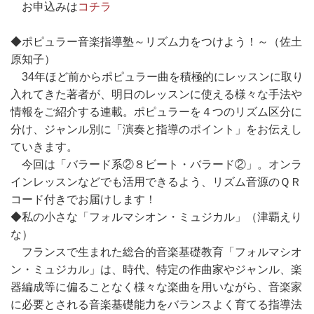
お申込みは
コチラ
◆ポピュラー音楽指導塾～リズム力をつけよう！～（佐土
原知子）
34年ほど前からポピュラー曲を積極的にレッスンに取り
入れてきた著者が、明日のレッスンに使える様々な手法や
情報をご紹介する連載。ポピュラーを４つのリズム区分に
分け、ジャンル別に「演奏と指導のポイント」をお伝えし
ていきます。
今回は「バラード系②８ビート・バラード②」。オンラ
インレッスンなどでも活用できるよう、リズム音源のＱＲ
コード付きでお届けします！
◆私の小さな「フォルマシオン・ミュジカル」（津覇えり
な）
フランスで生まれた総合的音楽基礎教育「フォルマシオ
ン・ミュジカル」は、時代、特定の作曲家やジャンル、楽
器編成等に偏ることなく様々な楽曲を用いながら、音楽家
に必要とされる音楽基礎能力をバランスよく育てる指導法