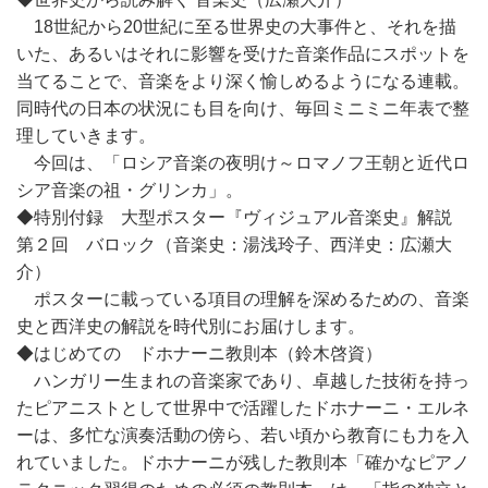
18世紀から20世紀に至る世界史の大事件と、それを描
いた、あるいはそれに影響を受けた音楽作品にスポットを
当てることで、音楽をより深く愉しめるようになる連載。
同時代の日本の状況にも目を向け、毎回ミニミニ年表で整
理していきます。
今回は、「ロシア音楽の夜明け～ロマノフ王朝と近代ロ
シア音楽の祖・グリンカ」。
◆特別付録 大型ポスター『ヴィジュアル音楽史』解説
第２回 バロック（音楽史：湯浅玲子、西洋史：広瀬大
介）
ポスターに載っている項目の理解を深めるための、音楽
史と西洋史の解説を時代別にお届けします。
◆はじめての ドホナーニ教則本（鈴木啓資）
ハンガリー生まれの音楽家であり、卓越した技術を持っ
たピアニストとして世界中で活躍したドホナーニ・エルネ
ーは、多忙な演奏活動の傍ら、若い頃から教育にも力を入
れていました。ドホナーニが残した教則本「確かなピアノ