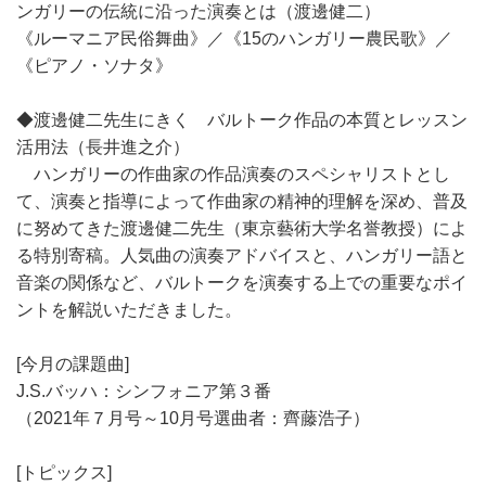
ンガリーの伝統に沿った演奏とは（渡邊健二）
《ルーマニア民俗舞曲》／《15のハンガリー農民歌》／
《ピアノ・ソナタ》
◆渡邊健二先生にきく バルトーク作品の本質とレッスン
活用法（長井進之介）
ハンガリーの作曲家の作品演奏のスペシャリストとし
て、演奏と指導によって作曲家の精神的理解を深め、普及
に努めてきた渡邊健二先生（東京藝術大学名誉教授）によ
る特別寄稿。人気曲の演奏アドバイスと、ハンガリー語と
音楽の関係など、バルトークを演奏する上での重要なポイ
ントを解説いただきました。
[今月の課題曲]
J.S.バッハ：シンフォニア第３番
（2021年７月号～10月号選曲者：齊藤浩子）
[トピックス]