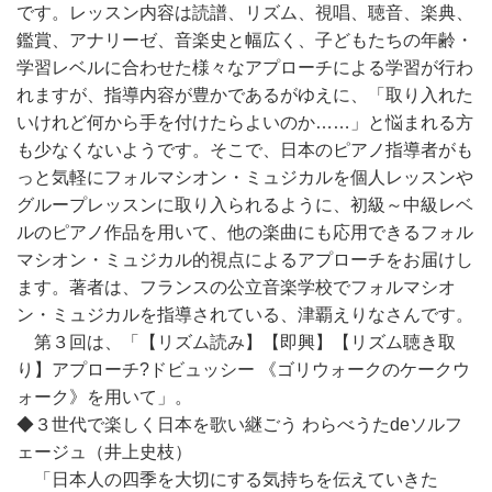
です。レッスン内容は読譜、リズム、視唱、聴音、楽典、
鑑賞、アナリーゼ、音楽史と幅広く、子どもたちの年齢・
学習レベルに合わせた様々なアプローチによる学習が行わ
れますが、指導内容が豊かであるがゆえに、「取り入れた
いけれど何から手を付けたらよいのか……」と悩まれる方
も少なくないようです。そこで、日本のピアノ指導者がも
っと気軽にフォルマシオン・ミュジカルを個人レッスンや
グループレッスンに取り入られるように、初級～中級レベ
ルのピアノ作品を用いて、他の楽曲にも応用できるフォル
マシオン・ミュジカル的視点によるアプローチをお届けし
ます。著者は、フランスの公立音楽学校でフォルマシオ
ン・ミュジカルを指導されている、津覇えりなさんです。
第３回は、「【リズム読み】【即興】【リズム聴き取
り】アプローチ?ドビュッシー 《ゴリウォークのケークウ
ォーク》を用いて」。
◆３世代で楽しく日本を歌い継ごう わらべうたdeソルフ
ェージュ（井上史枝）
「日本人の四季を大切にする気持ちを伝えていきた