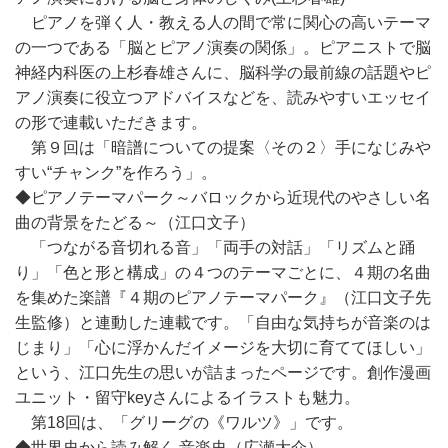
ピアノを弾く人・教える人の間で常に関心の高いテーマ
の一つである「脳とピアノ演奏の関係」。ピアニストで脳
神経内科医の上杉春雄さんに、脳科学の最前線の話題やピ
アノ演奏に役立つアドバイスなどを、読みやすいエッセイ
の形で連載いただきます。
第９回は「暗譜についての提案〈その２〉手になじみや
すい“チャンク”を作ろう」。
◆ピアノテーマパーク～バロックから近現代のやさしい名
曲の背景をたどる～（江口文子）
「つながる音切れる音」「両手の対話」「リズムと踊
り」「色と形と構成」の４つのテーマごとに、４期の名曲
を集めた楽譜『４期のピアノテーマパーク』（江口文子先
生監修）と連動した連載です。「自由な気持ちが音楽のは
じまり」「心に浮かんだイメージを大切に育ててほしい」
という、江口先生の思いが詰まったページです。創作漫画
ユニット・留守keyさんによるイラストも魅力。
第18回は、「グリーグの《ワルツ》」です。
◆世界史から読み解く 音楽史（広瀬大介）