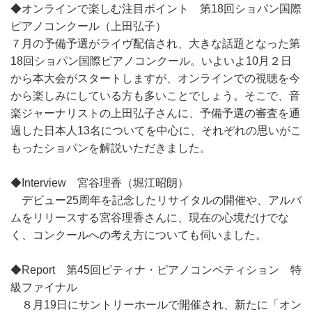
◆オンラインで楽しむ注目ポイント 第18回ショパン国際
ピアノコンクール（上田弘子）
７月の予備予選がライヴ配信され、大きな話題となった第
18回ショパン国際ピアノコンクール。いよいよ10月２日
から本大会がスタートしますが、オンラインでの視聴を今
から楽しみにしている方も多いことでしょう。そこで、音
楽ジャーナリストの上田弘子さんに、予備予選の審査を通
過した日本人13名についてを中心に、それぞれの思いがこ
もったショパンを解説いただきました。
◆Interview 宮谷理香（堀江昭朗）
デビュー25周年を記念したリサイタルの開催や、アルバ
ムをリリースする宮谷理香さんに、現在の心境だけでな
く、コンクールへの考え方についても伺いました。
◆Report 第45回ピティナ・ピアノコンペティション 特
級ファイナル
８月19日にサントリーホールで開催され、新たに「オン