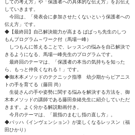
しての考え方」や「保護者への具体的な伝え方」をお伝え
していきます。
今回は、「発表会に参加させたくないという保護者への
伝え方」です。
◆【最終回】自己解決能力が高まる ばばっち先生のしつ
もんプログラム～ワーク付（馬場一峰）
しつもんに答えることで、レッスンの悩みを自己解決で
きるようになる、馬場一峰先生のプログラムです。
最終回のテーマは、「保護者の本当の気持ちを知った
ら、もっと仲良くなれる！」です。
◆御木本メソッドのテクニック指導 幼少期からピアニス
トの手を育てる（藤田 尚）
生徒さんの手や姿勢に関する悩みを解決する方法を、御
木本メソッドの講師である藤田奈緒先生に紹介していただ
きます。よく分かる解説動画付き。
今月のテーマは、「親指のまむし指の直し方」。
◆バッハ《インヴェンション》が楽しくなるレッスン（福
田ひかり）