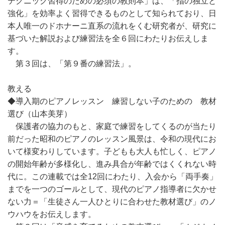
テクニック習得のための必須の教則本」は、「指の独立と
強化」を効率よく習得できるものとして知られており、日
本人唯一のドホナーニ直系の流れをくむ研究者が、研究に
基づいた解説および練習法を全６回にわたりお伝えしま
す。
第３回は、「第９番の練習法」。
教える
◆導入期のピアノレッスン 練習しない子のための 教材
選び（山本美芽）
保護者の協力のもと、家庭で練習をしてくるのが当たり
前だった昭和のピアノのレッスン風景は、令和の現代にお
いて様変わりしています。子どもも大人も忙しく、ピアノ
の開始年齢が多様化し、進み具合が年齢ではくくれない時
代に。この連載では全12回にわたり、入会から「両手奏」
までを一つのゴールとして、現代のピアノ指導者に欠かせ
ない力＝「生徒さん一人ひとりに合わせた教材選び」のノ
ウハウをお伝えします。