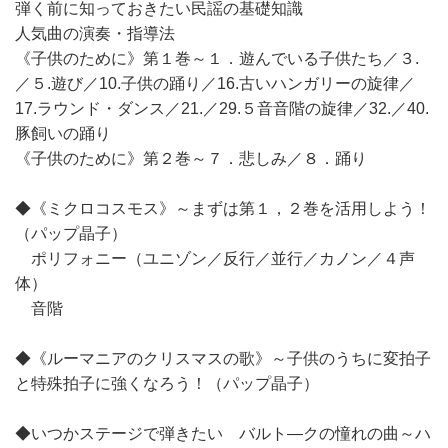
弾く前に知っておきたい民謡の基礎知識
人気曲の演奏・指導法
《子供のために》第１巻～１．遊んでいる子供たち／３.
／５.遊び／10.子供の踊り／16.古いハンガリーの旋律／
17.ラウンド・ダンス／21.／29.５音音階の旋律／32.／40.
豚飼いの踊り
《子供のために》第２巻～７．悲しみ／８．踊り
◆《ミクロコスモス》～まずは第１，２巻を活用しよう！
（パップ晶子）
ポリフォニー（ユニゾン／反行／並行／カノン／４声
体）
音階
◆《ルーマニアのクリスマスの歌》～子供のうちに変拍子
と特殊拍子に強くなろう！（パップ晶子）
◆いつかステージで弾きたい バルト―クの憧れの曲～ハ