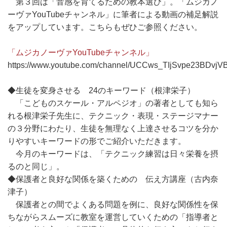
第３回は「音感を育てるための教本選び」。「ムジカノ
ーヴァYouTubeチャンネル」に筆者による動画の補足解説
をアップしています。こちらもぜひご参照ください。
「ムジカノーヴァYouTubeチャンネル」
https://www.youtube.com/channel/UCCws_TIjSvpe23BDvjV
◆生徒を変身させる 24のキーワード（根津栄子）
「こどものスケール・アルペジオ」の著者としても知ら
れる根津栄子先生に、テクニック・表現・ステージマナー
の３分野にわたり、生徒を無理なく上達させるコツを分か
りやすいキーワードの形でご紹介いただきます。
今月のキーワードは、「テクニック練習は日々栄養を摂
るのと同じ」。
◆保護者と良好な関係を築くための 伝え方講座（古内奈
津子）
保護者との間でよくある問題を例に、良好な関係性を保
ちながらスムーズに教室を運営していくための「指導者と