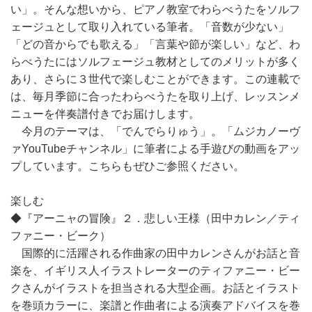
い」。そんな想いから、ピアノ教室でわらべうたをソルフ
ェージュとして取り入れている筆者。「音数が少ない」
「どの音からでも歌える」「言葉や節が楽しい」など、わ
らべうたにはソルフェージュ教材としてのメリットが多く
あり、さらに３世代で楽しむことができます。この連載で
は、毎月季節に合ったわらべうたを取り上げ、レッスンメ
ニューを伴奏譜付きでお届けします。
今月のテーマは、「でんでらりゅう」。「ムジカノーヴ
ァYouTubeチャンネル」に筆者による手遊びの動画をアッ
プしています。こちらもぜひご参照ください。
楽しむ
◆『アーニャの冒険』２．悲しい王様（田中カレン／ティ
ファニー・ビーク）
国際的に活躍される作曲家の田中カレンさんがお話と音
楽を、イギリス人イラストレーターのティファニー・ビー
クさんがイラストを担当される大型企画。お話とイラスト
を巻頭カラーに、楽譜と作曲者による演奏アドバイスを巻