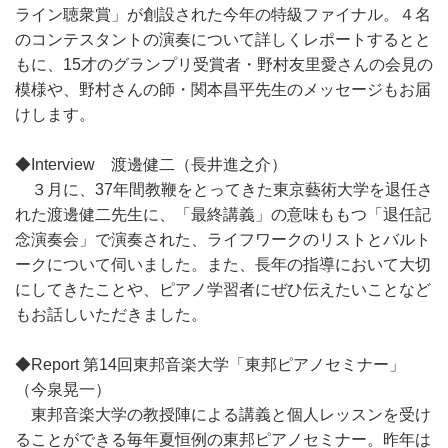
ライン聴衆賞」が創設された今年の特級ファイナル。４名
のコンテスタントの演奏について詳しくレポートするとと
もに、15才のグランプリ受賞者・野村友里愛さんの会見の
模様や、野村さんの師・関本昌平先生のメッセージもお届
けします。
◆Interview 渡邊健二（長井進之介）
３月に、37年間教鞭をとってきた東京藝術大学を退任さ
れた渡邊健二先生に、「最終講義」の意味ももつ「退任記
念演奏会」で演奏された、ライフワークのリストとバルト
ークについて伺いました。また、長年の指導において大切
にしてきたことや、ピアノ学習者にぜひ伝えたいことなど
もお話しいただきました。
◆Report 第14回東邦音楽大学「東邦ピアノセミナー」
（今泉晃一）
東邦音楽大学の教授陣による講義と個人レッスンを受け
ることができる毎年夏恒例の東邦ピアノセミナー。昨年は