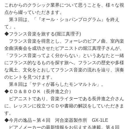
これからのクラシック業界について思うことを、様々な視
点から綴っていただきます。
第３回は、「『オール・ショパンプログラム』を終え
て」。
◆フランス音楽を旅する(堀江真理子)
フランス音楽を得意とし、フォーレのピアノ曲、室内楽
全曲演奏会を成功させたピアニストの堀江真理子さんが、
「フランス音楽ってよく分からない」というあなたと一緒
にフランス的なるものを探す旅へ。フランスの歴史や多様
な風土、文化をとおしてフランス音楽の流れを辿り、演奏
のヒントを見つけます。
第８回は「サティが暮らしたモンマルトル」。
◆ＣＤ＆ＢＯＯＫ（長井進之介）
ピアニストであり、音楽ライターである長井進之介さん
に、レッスンに役立つＣＤや書籍の解説をしていただきま
す。
◆今月の逸品～第４回 河合楽器製作所 GX-1LE
ピアノメーカーの最新情報をお伝えする連載。第４回