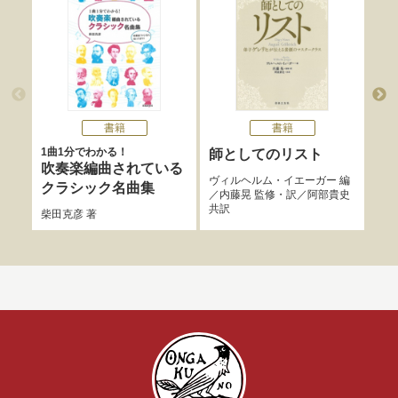
書籍
書籍
1曲1分でわかる！
師としてのリスト
「
吹奏楽編曲されている
と
ヴィルヘルム・イエーガー
編
クラシック名曲集
／
内藤晃
監修・訳／
阿部貴史
菊間
共訳
柴田克彦
著