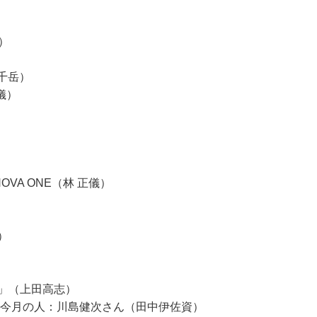
男）
上千岳）
正儀）
3 NOVA ONE（林 正儀）
）
）
」（上田高志）
 今月の人：川島健次さん（田中伊佐資）