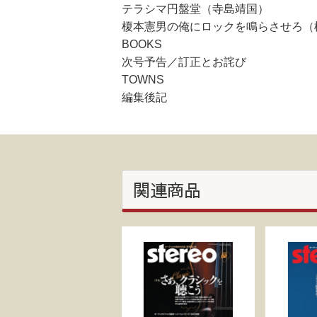
テラシマ円盤堂（寺島靖国）
榎本憲男の俺にロックを鳴らさせろ（
BOOKS
次号予告／訂正とお詫び
TOWNS
編集後記
関連商品