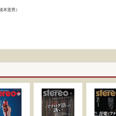
榎本憲男）