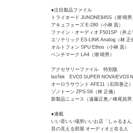
●注目製品ファイル
トライオード JUNONE845S（潮 晴
アキュフェーズ E-280（小林 貢）
ファイン・オーディオ F501SP（井
エソテリック ES-LINK Analog（林 
オルトフォン SPU Ethos（小林 貢）
ベンチマーク LA4（潮 晴男）
アクセサリーファイル 特別版
IsoTek EVO3 SUPER NOVA/EVO
オーロラサウンド AFE11（石田善之
ゾノトーン ZPS-S6（林 正儀）
新製品ニュース（遠藤正奥／峰尾昌男
●連載
いい音いい場所いいお店「しゃるまん
音の見える部屋 オーディオと在る人