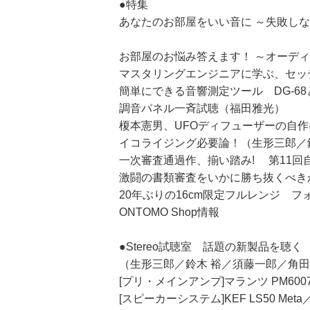
●特集
あなたのお部屋をいい音に ～失敗し
お部屋のお悩み答えます！ ～オーディ
マスタリングエンジニアに学ぶ、セッティング
簡単にできる音響測定ツール DG-6
調音パネル一斉試聴（福田雅光）
榎本憲男、UFOディフューザーの自
イコライジング必要論！（生形三郎／
一次審査通過作、揃い踏み! 第11回
激闘の書類審査をいかに勝ち抜くべき
20年ぶりの16cm限定フルレンジ フォ
ONTOMO Shop情報
●Stereo試聴室 話題の新製品を聴く
（生形三郎／鈴木 裕／須藤一郎／角田
[プリ・メインアンプ]マランツ PM600
[スピーカーシステム]KEF LS50 Met