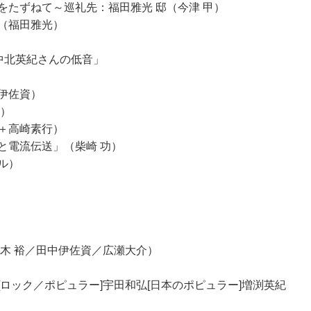
をたずねて～巡礼先：福田雅光 邸（今津 甲）
（福田雅光）
中北英紀さんの低音」
伊佐資）
夫）
＋高崎素行）
と電流伝送」（柴崎 功）
ル）
木 裕／田中伊佐資／広瀬大介）
二[ロック／ポピュラー]宇田和弘[日本のポピュラー]増渕英紀