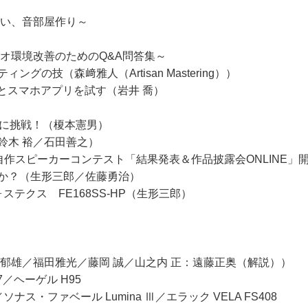
ない、音部屋作り～
オ環境改善のためのQ&A問答集～
の技（森﨑雅人（Artisan Mastering））
8とスマホアプリを試す（岩井 喬）
作に挑戦！（榎本憲男）
鈴木 裕／石田善之）
自作スピーカーコンテスト「結果発表＆作品披露会ONLINE」
か？（生形三郎／佐藤勇治）
ステクス FE168SS-HP（生形三郎）
郁雄／福田雅光／藤岡 誠／山之内 正：遠藤正奥（解説））
7／ヘーゲル H95
a／ソナス・ファベール Lumina Ⅲ／エラック VELA FS408