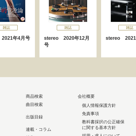
雑誌
雑誌
雑誌
o 2021年4月号
stereo 2020年12月
stereo 20
号
商品検索
会社概要
曲目検索
個人情報保護方針
免責事項
出版目録
教科書採択の公正確保
に関する基本方針
連載・コラム
採用・求人について