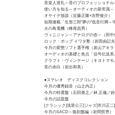
音楽人巡礼～音のプロフェッショナル
使い方を知る～オーディオの新常識～
オヤイデ放談（近藤正隆×吉野俊介）
短期連載「生形三郎“夢の”低音行脚～
火の鳥電機（峰尾昌男）
ヴィニジャン～アナログの壺～（田中
ロック・ポップ イワタ塾（岩田由記
今月の変態ソフト選手権（炭山アキラ
オーディオの基礎と焦点「信号伝送系
クラフト・ヴィンテージ（キヨトマモ
音の余白（岩出和美）
●ステレオ ディスクコレクション
今月の優秀録音（山之内正）
今月の特選盤（石田善之／林 正儀／鈴
今月の話題盤
[クラシック]浅里公三[ジャズ]市川正
今月のSACD～復刻盤編（岩間哲男）