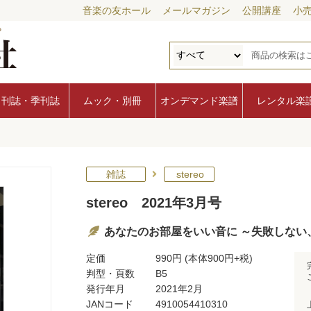
音楽の友ホール
メールマガジン
公開講座
小
月刊誌・季刊誌
ムック・別冊
オンデマンド楽譜
レンタル楽
雑誌
stereo
stereo 2021年3月号
あなたのお部屋をいい音に ～失敗しない
定価
990円
(本体900円+税)
判型・頁数
B5
発行年月
2021年2月
JANコード
4910054410310