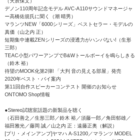
（天辰保文）
デノン110周年記念モデル AVC-A110サウンドマネージャ
ー高橋佑規氏に聞く（潮 晴男）
マランツNEW「6000シリーズ」ベストセラー・モデルの
真価（山之内 正）
短期集中連載ZENシリーズの浸透力がハンパない!（生形
三郎）
TEAC小型パワーアンプでB&Wトールボーイを鳴らしきる
（鈴木 裕）
待望のMOOK化第2弾! 「大判 音の見える部屋」発売
2020年ベスト・バイ案内
第11回自作スピーカーコンテスト 開催のお知らせ
ONTOMO Shop情報
●Stereo試聴室話題の新製品を聴く
（石田善之／生形三郎／鈴木 裕／須藤一郎／角田郁雄／
福田雅光／藤岡 誠／山之内 正：遠藤正奥（解説）
[プリ・メインアンプ]ヤマハ A-S1200／マランツ MODEL