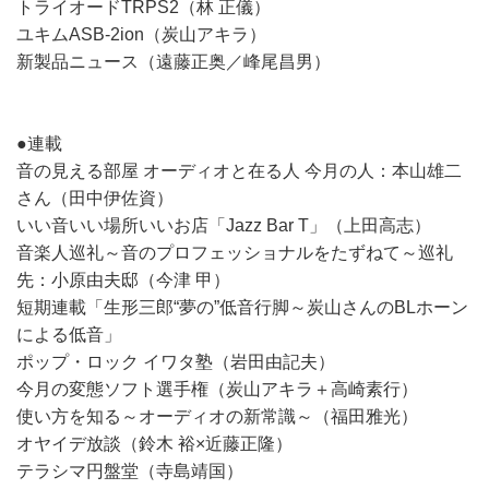
トライオードTRPS2（林 正儀）
ユキムASB-2ion（炭山アキラ）
新製品ニュース（遠藤正奥／峰尾昌男）
●連載
音の見える部屋 オーディオと在る人 今月の人：本山雄二
さん（田中伊佐資）
いい音いい場所いいお店「Jazz Bar T」（上田高志）
音楽人巡礼～音のプロフェッショナルをたずねて～巡礼
先：小原由夫邸（今津 甲）
短期連載「生形三郎“夢の”低音行脚～炭山さんのBLホーン
による低音」
ポップ・ロック イワタ塾（岩田由記夫）
今月の変態ソフト選手権（炭山アキラ＋高崎素行）
使い方を知る～オーディオの新常識～（福田雅光）
オヤイデ放談（鈴木 裕×近藤正隆）
テラシマ円盤堂（寺島靖国）