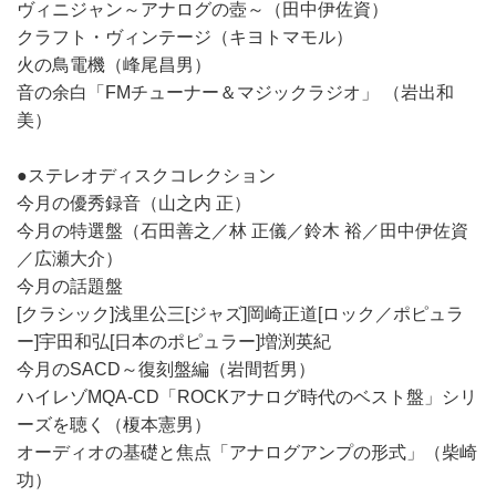
ヴィニジャン～アナログの壺～（田中伊佐資）
クラフト・ヴィンテージ（キヨトマモル）
火の鳥電機（峰尾昌男）
音の余白「FMチューナー＆マジックラジオ」 （岩出和
美）
●ステレオディスクコレクション
今月の優秀録音（山之内 正）
今月の特選盤（石田善之／林 正儀／鈴木 裕／田中伊佐資
／広瀬大介）
今月の話題盤
[クラシック]浅里公三[ジャズ]岡崎正道[ロック／ポピュラ
ー]宇田和弘[日本のポピュラー]増渕英紀
今月のSACD～復刻盤編（岩間哲男）
ハイレゾMQA-CD「ROCKアナログ時代のベスト盤」シリ
ーズを聴く（榎本憲男）
オーディオの基礎と焦点「アナログアンプの形式」（柴崎
功）