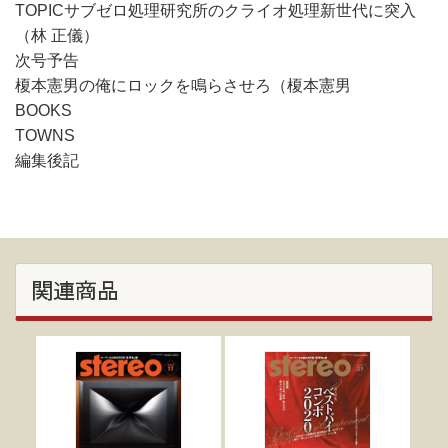
TOPICサブゼロ処理研究所のクライオ処理新世代に突入
（林 正儀）
次号予告
榎本憲男の俺にロックを鳴らさせろ（榎本憲男
BOOKS
TOWNS
編集後記
関連商品