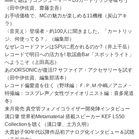
MMで遊ぼうコンシューマー～DJカートリッジを喰らう
（田中伊佐資、齋藤圭吾）
お手頃価格で、MCの魅力が楽しめる11機種（炭山アキ
ラ）
〈音見え〉登場者・約100人に聞きました。「カートリッ
ジ、何使ってる？」（編集部）
なぜレコードファンはSPUに惹かれるのか?（井上千岳）
レコードで明日への活力を! 歌謡曲Bar「スポットライト」
へようこそ（上田高志）
あのORSONICが復活!? サファイア・アクセサリーを試す
（田中伊佐資、編集部清本）
レコード偏愛道を往く（野球編：Ｆ.Ｐ.Ｍ.中嶋／アニメ・
特撮編：コスプレ声／女性ヴァイオリニスト編：喜多尾道
冬）
来月発売 真空管フォノイコライザー開発陣インタビュー
溝口肇 世界初Metamaterial 搭載スピーカー KEF LS50
Collectionを聴く（溝口肇、土方久明）
大貫妙子90年代以降作品初アナログ化インタビュー＆試聴