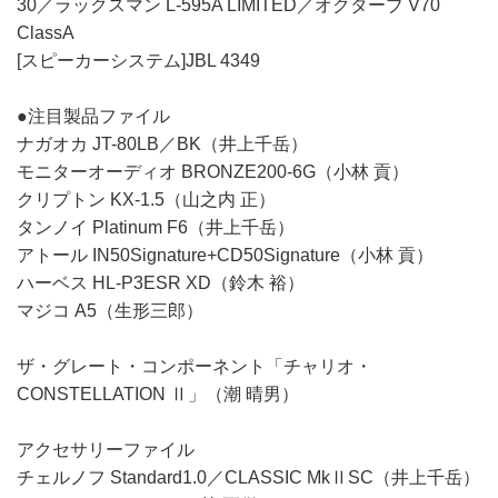
30／ラックスマン L-595A LIMITED／オクターブ V70
ClassA
[スピーカーシステム]JBL 4349
●注目製品ファイル
ナガオカ JT-80LB／BK（井上千岳）
モニターオーディオ BRONZE200-6G（小林 貢）
クリプトン KX-1.5（山之内 正）
タンノイ Platinum F6（井上千岳）
アトール IN50Signature+CD50Signature（小林 貢）
ハーベス HL-P3ESR XD（鈴木 裕）
マジコ A5（生形三郎）
ザ・グレート・コンポーネント「チャリオ・
CONSTELLATION Ⅱ」（潮 晴男）
アクセサリーファイル
チェルノフ Standard1.0／CLASSIC MkⅡSC（井上千岳）