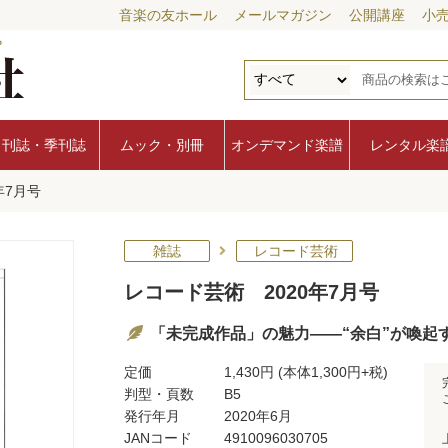
音楽の友ホール
メールマガジン
公開講座
小
月刊誌・季刊誌
ムック・別冊
オンデマンド楽譜
レンタル楽
年7月号
雑誌
レコード芸術
レコード芸術 2020年7月号
「未完成作品」の魅力――“余白”が喚起
定価
1,430円
(本体1,300円+税)
判型・頁数
B5
発行年月
2020年6月
JANコード
4910096030705