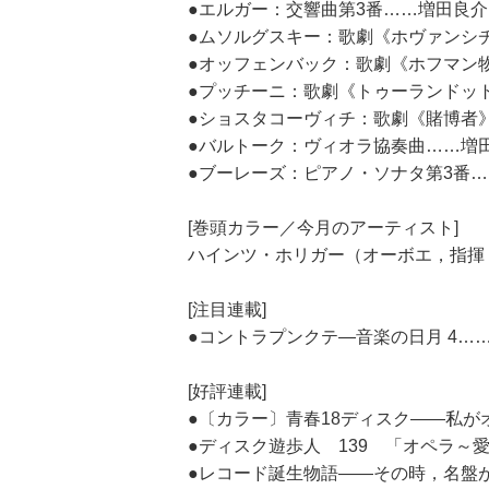
●エルガー：交響曲第3番……増田良介
●ムソルグスキー：歌劇《ホヴァンシ
●オッフェンバック：歌劇《ホフマン
●プッチーニ：歌劇《トゥーランドッ
●ショスタコーヴィチ：歌劇《賭博者
●バルトーク：ヴィオラ協奏曲……増
●ブーレーズ：ピアノ・ソナタ第3番
[巻頭カラー／今月のアーティスト]
ハインツ・ホリガー（オーボエ，指揮
[注目連載]
●コントラプンクテ―音楽の日月 4…
[好評連載]
●〔カラー〕青春18ディスク――私が
●ディスク遊歩人 139 「オペラ～
●レコード誕生物語――その時，名盤が