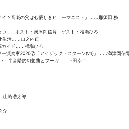
ドイツ音楽の父は心優しきヒューマニスト」……那須田 務
つすがめつ……ホスト：満津岡信育 ゲスト：相場ひろ
オ生活……山之内正
源ガイド……相場ひろ
ー演奏家2020⑦「アイザック・スターン(vn)」……満津岡信
バッハ：半音階的幻想曲とフーガ……下田幸二
……山崎浩太郎
之介