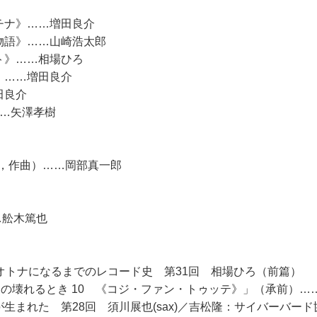
チナ》……増田良介
物語》……山崎浩太郎
ト》……相場ひろ
》……増田良介
田良介
……矢澤孝樹
，作曲）……岡部真一郎
…舩木篤也
オトナになるまでのレコード史 第31回 相場ひろ（前篇）
愛の壊れるとき 10 《コジ・ファン・トゥッテ》」（承前）…
生まれた 第28回 須川展也(sax)／吉松隆：サイバーバード