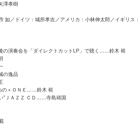
矢澤孝樹
 如／ドイツ：城所孝吉／アメリカ：小林伸太郎／イギリス：
後の演奏会を「ダイレクトカットLP」で聴く……鈴木 裕
明
一
誠の逸品
正
めの＋ＯＮＥ……鈴木 裕
い”ＪＡＺＺ ＣＤ……寺島靖国
載