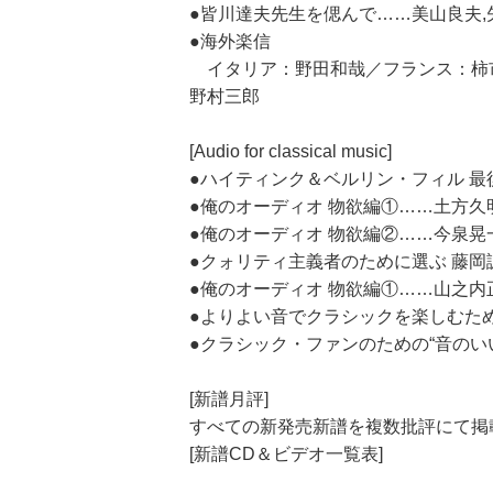
●皆川達夫先生を偲んで……美山良夫,
●海外楽信
イタリア：野田和哉／フランス：柿市
野村三郎
[Audio for classical music]
●ハイティンク＆ベルリン・フィル 最
●俺のオーディオ 物欲編①……土方久
●俺のオーディオ 物欲編②……今泉晃
●クォリティ主義者のために選ぶ 藤岡
●俺のオーディオ 物欲編①……山之内
●よりよい音でクラシックを楽しむた
●クラシック・ファンのための“音のい
[新譜月評]
すべての新発売新譜を複数批評にて掲
[新譜CD＆ビデオ一覧表]