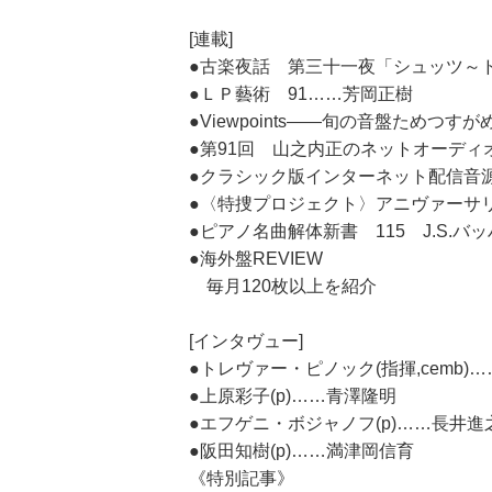
[連載]
●古楽夜話 第三十一夜「シュッツ～
●ＬＰ藝術 91……芳岡正樹
●Viewpoints――旬の音盤ため
●第91回 山之内正のネットオーディ
●クラシック版インターネット配信音
●〈特捜プロジェクト〉アニヴァーサリ
●ピアノ名曲解体新書 115 J.S.
●海外盤REVIEW
毎月120枚以上を紹介
[インタヴュー]
●トレヴァー・ピノック(指揮,cemb)
●上原彩子(p)……青澤隆明
●エフゲニ・ボジャノフ(p)……長井進
●阪田知樹(p)……満津岡信育
《特別記事》