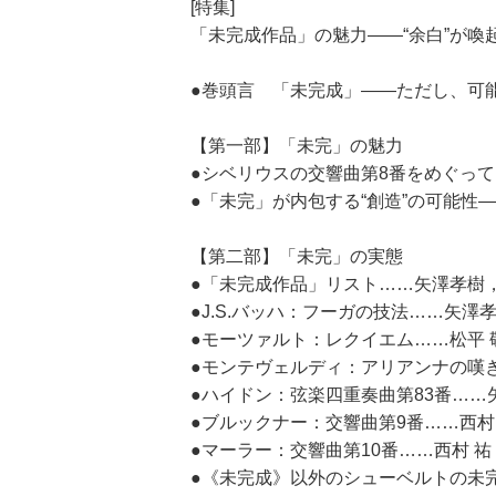
[特集]
「未完成作品」の魅力――“余白”が喚
●巻頭言 「未完成」――ただし、可
【第一部】「未完」の魅力
●シベリウスの交響曲第8番をめぐって
●「未完」が内包する“創造”の可能性
【第二部】「未完」の実態
●「未完成作品」リスト……矢澤孝樹
●J.S.バッハ：フーガの技法……矢澤
●モーツァルト：レクイエム……松平 
●モンテヴェルディ：アリアンナの嘆
●ハイドン：弦楽四重奏曲第83番……
●ブルックナー：交響曲第9番……西村
●マーラー：交響曲第10番……西村 祐
●《未完成》以外のシューベルトの未