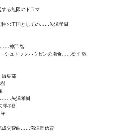
起する無限のドラマ
能性の王国としての……矢澤孝樹
……神部 智
――シュトックハウゼンの場合……松平 敬
，編集部
孝樹
敬
き……矢澤孝樹
矢澤孝樹
 祐
完成交響曲……満津岡信育