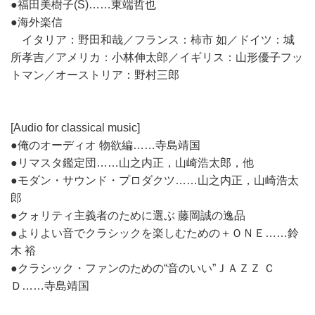
●福田美樹子(S)……東端哲也
●海外楽信
イタリア：野田和哉／フランス：柿市 如／ドイツ：城
所孝吉／アメリカ：小林伸太郎／イギリス：山形優子フッ
トマン／オーストリア：野村三郎
[Audio for classical music]
●俺のオーディオ 物欲編……寺島靖国
●リマスタ鑑定団……山之内正，山崎浩太郎，他
●モダン・サウンド・プロダクツ……山之内正，山崎浩太
郎
●クォリティ主義者のために選ぶ 藤岡誠の逸品
●よりよい音でクラシックを楽しむための＋ＯＮＥ……鈴
木 裕
●クラシック・ファンのための“音のいい”ＪＡＺＺ Ｃ
Ｄ……寺島靖国