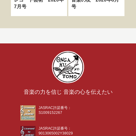
7月号
号
6
音楽の力を信じ 音楽の心を伝えたい
JASRAC許諾番号：
S1009152267
JASRAC許諾番号：
9013065002Y38029