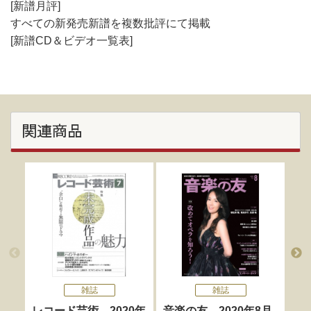
[新譜月評]
すべての新発売新譜を複数批評にて掲載
[新譜CD＆ビデオ一覧表]
関連商品
雑誌
雑誌
レコード芸術 2020年
音楽の友 2020年8月
レ