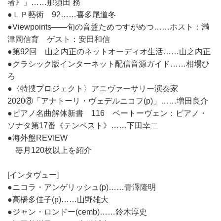
者》」……那須田 務
●ＬＰ藝術 92……喜多尾道冬
●Viewpoints――旬の音盤ためつすがめつ……ホスト：満
津岡信育 ゲスト：安田和信
●第92回 山之内正のネットオーディオ生活……山之内正
●クラシック版インターネット配信音源ガイド……相場ひ
ろ
●〈特捜プロジェクト〉アニヴァーサリー演奏家
2020⑧「アナトーリ・ヴェデルニコフ(p)」……増田良介
●ピアノ名曲解体新書 116 ベートーヴェン：ピアノ・
ソナタ第17番《テンペスト》……下田幸二
●海外盤REVIEW
毎月120枚以上を紹介
[インタヴュー]
●ニコラ・アンゲリッシュ(p)……青澤隆明
●高橋多佳子(p)……山野雄大
●ジャン・ロンドー(cemb)……鈴木淳史