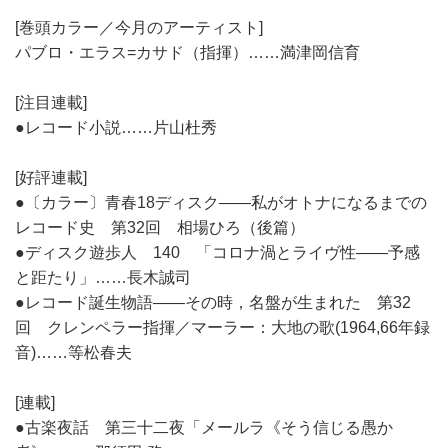
[巻頭カラー／今月のアーティスト]
パブロ・エラス=カサド（指揮）……満津岡信育
[注目連載]
●レコード小説……片山杜秀
[好評連載]
●〔カラー〕青春18ディスク――私がオトナになるまでの
レコード史 第32回 相場ひろ（後篇）
●ディスク遊歩人 140 「コロナ渦とライヴ性――予感
と距たり」……長木誠司
●レコード誕生物語――その時，名盤が生まれた 第32
回 クレンペラー指揮／マーラー：大地の歌(1964,66年録
音)……等松春夫
[連載]
●古楽夜話 第三十二夜「メールラ《そう信じる愚か