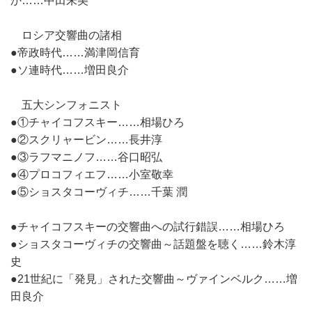
か……中田朱美
ロシア交響曲の諸相
●帝政時代……満津岡信育
●ソ連時代……増田良介
五大シンフォニスト
●①チャイコフスキー……相場ひろ
●②スクリャービン……長井淳
●③ラフマニノフ……谷口昭弘
●④プロコフィエフ……小室敬幸
●⑤ショスタコーヴィチ……千葉 潤
●チャイコフスキーの交響曲への試行錯誤……相場ひろ
●ショスタコーヴィチの交響曲～話題盤を聴く……鈴木淳
史
●21世紀に「発見」された交響曲～ヴァインベルク……増
田良介