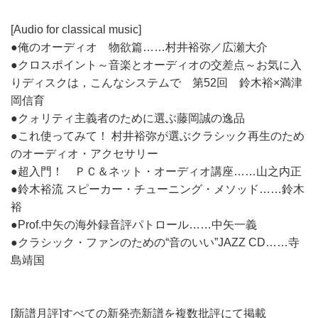
[Audio for classical music]
●俺のオーディオ 物欲篇……村井裕弥／広瀬大介
●クロスポイント～音楽とオーディオの交差点～お気に入
りディスクは，こんなシステムで 第52回 鈴木裕×満津
岡信育
●クォリティ主義者のために選ぶ藤岡誠の逸品
●これ使ってみて！ 村井裕弥が選ぶクラシック再生のため
のオーディオ・アクセサリー
●超入門！ ＰＣ＆ネット・オーディオ講座……山之内正
●鈴木裕流 スピーカー・チューニング・メソッド……鈴木
裕
●Prof.中矢の海外録音評パトロール……中矢一義
●クラシック・ファンのための“音のいい”JAZZ CD……寺
島靖国
[新譜月評]すべての新発売新譜を複数批評にて掲載