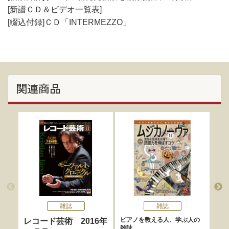
[新譜ＣＤ＆ビデオ一覧表]
[綴込付録]ＣＤ「INTERMEZZO」
関連商品
雑誌
雑誌
ピアノを教える人、学ぶ人の
レコード芸術 2016年
レ
雑誌