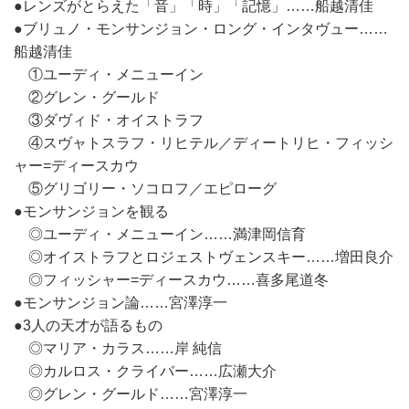
●レンズがとらえた「音」「時」「記憶」……船越清佳
●ブリュノ・モンサンジョン・ロング・インタヴュー……
船越清佳
①ユーディ・メニューイン
②グレン・グールド
③ダヴィド・オイストラフ
④スヴャトスラフ・リヒテル／ディートリヒ・フィッシ
ャー=ディースカウ
⑤グリゴリー・ソコロフ／エピローグ
●モンサンジョンを観る
◎ユーディ・メニューイン……満津岡信育
◎オイストラフとロジェストヴェンスキー……増田良介
◎フィッシャー=ディースカウ……喜多尾道冬
●モンサンジョン論……宮澤淳一
●3人の天才が語るもの
◎マリア・カラス……岸 純信
◎カルロス・クライバー……広瀬大介
◎グレン・グールド……宮澤淳一