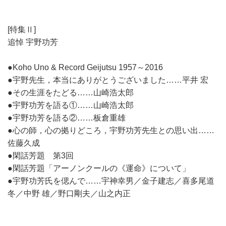
[特集Ⅱ]
追悼 宇野功芳
●Koho Uno & Record Geijutsu 1957～2016
●宇野先生，本当にありがとうございました……平井 宏
●その生涯をたどる……山崎浩太郎
●宇野功芳を語る①……山崎浩太郎
●宇野功芳を語る②……板倉重雄
●心の師，心の拠りどころ，宇野功芳先生との思い出……
佐藤久成
●閑話芳題 第3回
●閑話芳題「アーノンクールの《運命》について」
●宇野功芳氏を偲んで……宇神幸男／金子建志／喜多尾道
冬／中野 雄／野口剛夫／山之内正