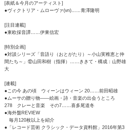
[表紙＆今月のアーティスト]
●ヴィクトリア・ムローヴァ(vn)……青澤隆明
[注目連載]
●東欧採音譚……伊東信宏
[特別企画]
●対談シリーズ「音語り（おとがたり）～小山実稚恵と仲
間たち～」⑫山田和樹（指揮）……ききて・構成：山野雄
大
[連載]
●この今 あの頃 ウィーンはウィーン 20……前田昭雄
●ムーサの贈り物――絵画・詩・音楽の出会うところ
278 クレーと音楽 その7……喜多尾道冬
●海外盤REVIEW
毎月120枚以上を紹介
●「レコード芸術 クラシック・データ資料館」2016年第3