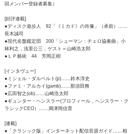
回メンバー登録者募集）
[好評連載]
●ディスク遊歩人 92「《ミカド》の肖像」（承前）……
長木誠司
●現代名盤鑑定団 200「シューマン：チェロ協奏曲」小
林利之，浅里公三，ゲスト＝山崎浩太郎
●ＬＰ藝術 44 芳岡正樹
[インタヴュー]
●ミシェル・ダルベルト(p)……鈴木淳史
●ファミ・アルカイ(gamb)……那須田務
●広田智之(ob)……山崎浩太郎
●ギュンター・ヘンスラー(プロフィール，ヘンスラー・ク
ラシックCEO）……満津岡信育
[連載]
●「クラシック版」インターネット配信音源ガイド……相