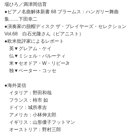
場ひろ／満津岡信育
●ピアノ名曲解体新書 68 ブラームス：ハンガリー舞曲
集……下田幸二
●演奏家の脱帽ディスク ザ・プレイヤーズ・セレクション
Vol.68 白石光隆さん（ピアニスト）
●欧米批評家によるレポート
英▼グレアム・ケイ
仏▼ミシェル・パルーティ
米▼セオドア・W・リビーJr
独▼ペーター・コッセ
●海外楽信
イタリア：野田和哉
フランス：柿市 如
ドイツ：城所孝吉
アメリカ：小林伸太郎
イギリス：山形優子フットマン
オーストリア：野村三郎