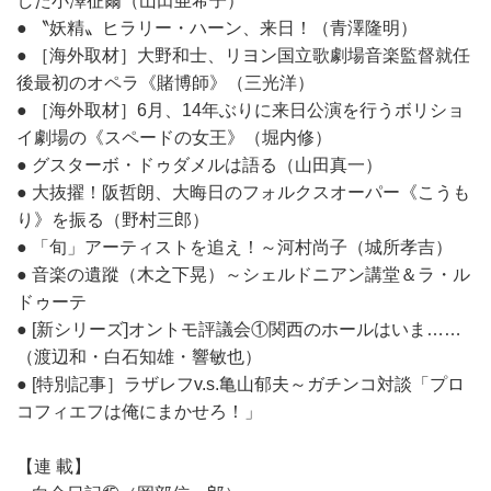
した小澤征爾（山田亜希子）
● 〝妖精〟ヒラリー・ハーン、来日！（青澤隆明）
● ［海外取材］大野和士、リヨン国立歌劇場音楽監督就任
後最初のオペラ《賭博師》（三光洋）
● ［海外取材］6月、14年ぶりに来日公演を行うボリショ
イ劇場の《スペードの女王》（堀内修）
● グスターボ・ドゥダメルは語る（山田真一）
● 大抜擢！阪哲朗、大晦日のフォルクスオーパー《こうも
り》を振る（野村三郎）
● 「旬」アーティストを追え！～河村尚子（城所孝吉）
● 音楽の遺蹤（木之下晃）～シェルドニアン講堂＆ラ・ル
ドゥーテ
● [新シリーズ]オントモ評議会①関西のホールはいま……
（渡辺和・白石知雄・響敏也）
● [特別記事］ラザレフv.s.亀山郁夫～ガチンコ対談「プロ
コフィエフは俺にまかせろ！」
【連 載】