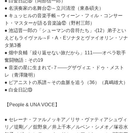
● 白金日記⑮（岡部信一郎）
● 名演奏家の名舞台②～立川清澄（東条碩夫）
● キュッヒルの音楽手帳～ウィーン・フィル・コンサー
ト・マスターが語る音楽論⑫（野村三郎）
● 池辺晋一郎の「シューマンの音符たち」-(12）弟子とい
えどもライヴァル～F・A・Eソナタとヴァイオリン・ソナ
タ第3番
● 畑中良輔「繰り返せない旅だから」111――オペラ歌手
奮闘物語：その19
● 音楽の星に生まれて-７――グザヴィエ・ドゥ・メスト
レ（青澤隆明）
● ピアニストの系譜～その血脈を追う（36）（真嶋雄大）
● 白金日記⑬
【People & UNA VOCE】
● セレーナ・ファルノッキア／リサ・ヴァティアシュヴィ
リ／堤剛／／舘野泉／井上千本／ルベン・シメオ／塚谷水