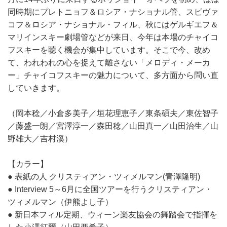
同時期にプレトニョフ＆ロシア・ナショナル管、スピヴァ
コフ＆ロシア・ナショナル・フィル、秋にはゲルギエフ＆
マリインスキー劇場管などが来日、今年は本場のチャイコ
フスキーを聴く機会が集中しています。そこで今、改め
て、われわれの心を捉えて離さない「メロディ・メーカ
ー」チャイコフスキーの魅力について、多方面から問い直
していきます。
（岡本稔／小倉多美子／垣花理恵子／東条碩夫／東佐智子
／藤盛一朗／宮澤淳一／森田稔／山田真一／山田治生／山
野雄大／吉村溪）
【カラー】
● 表紙の人 クリスティアン・ツィメルマン(青澤隆明)
● Interview 5～6月に全国ツアーを行うクリスティアン・
ツィメルマン（伊熊よし子）
● 新日本フィル定期、ウィーン楽友協会の舞踏会で指揮を