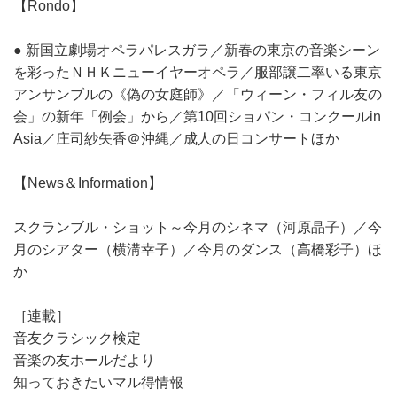
【Rondo】
● 新国立劇場オペラパレスガラ／新春の東京の音楽シーン
を彩ったＮＨＫニューイヤーオペラ／服部譲二率いる東京
アンサンブルの《偽の女庭師》／「ウィーン・フィル友の
会」の新年「例会」から／第10回ショパン・コンクールin
Asia／庄司紗矢香＠沖縄／成人の日コンサートほか
【News＆Information】
スクランブル・ショット～今月のシネマ（河原晶子）／今
月のシアター（横溝幸子）／今月のダンス（高橋彩子）ほ
か
［連載］
音友クラシック検定
音楽の友ホールだより
知っておきたいマル得情報