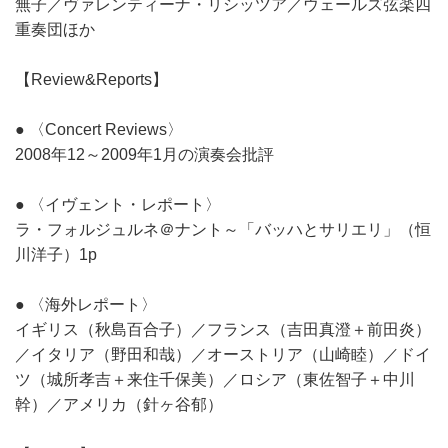
無子／ヴァレンティーナ・リシッツア／ウェールズ弦楽四
重奏団ほか
【Review&Reports】
● 〈Concert Reviews〉
2008年12～2009年1月の演奏会批評
● 〈イヴェント・レポート〉
ラ・フォルジュルネ＠ナント～「バッハとサリエリ」（恒
川洋子）1p
● 〈海外レポート〉
イギリス（秋島百合子）／フランス（吉田真澄＋前田炎）
／イタリア（野田和哉）／オーストリア（山崎睦）／ドイ
ツ（城所孝吉＋来住千保美）／ロシア（東佐智子＋中川
幹）／アメリカ（針ヶ谷郁）