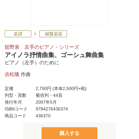
楽譜
鍵盤楽器
舘野泉 左手のピアノ・シリーズ
アイノラ抒情曲集、ゴーシュ舞曲集
ピアノ（左手）のために
吉松隆
作曲
定価
2,750円
(本体2,500円+税)
判型・頁数
菊倍判・44頁
発行年月
2007年5月
ISBNコード
9784276436374
商品コード
436370
購入する