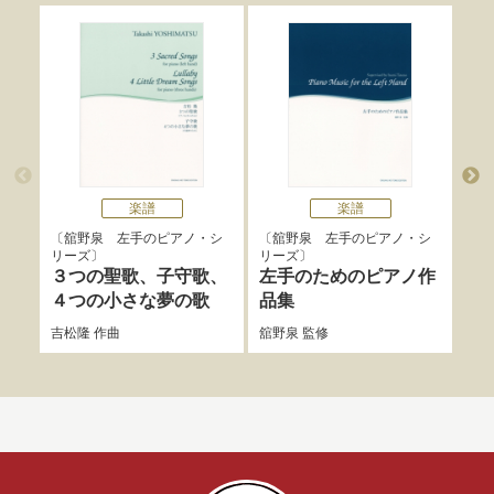
楽譜
楽譜
舘野泉 左手のピアノ・シ
舘野泉 左手のピアノ・シ
舘
リーズ
リーズ
リー
３つの聖歌、子守歌、
左手のためのピアノ作
タ
４つの小さな夢の歌
品集
吉松
吉松隆
作曲
舘野泉
監修