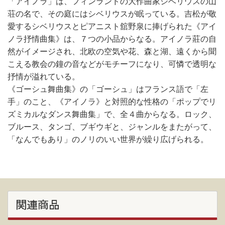
「アイノラ」は、フィンランドの大作曲家シベリウスの山
荘の名で、その庭にはシベリウスが眠っている。吉松が敬
愛するシベリウスとピアニスト舘野泉に捧げられた《アイ
ノラ抒情曲集》は、７つの小品からなる。アイノラ莊の自
然がイメージされ、北欧の空気や花、森と湖、遠くから聞
こえる教会の鐘の音などがモチーフになり、可憐で透明な
抒情が溢れている。
《ゴーシュ舞曲集》の「ゴーシュ」はフランス語で「左
手」のこと、《アイノラ》と対照的な性格の「ポップでリ
ズミカルなダンス舞曲集」で、全４曲からなる。ロック、
ブルース、タンゴ、ブギウギと、ジャンルをまたがって、
「なんでもあり」のノリのいい世界が繰り広げられる。
関連商品