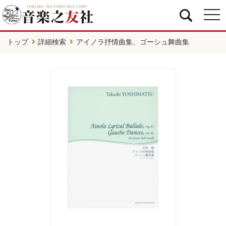
togg
navi
トップ
詳細検索
アイノラ抒情曲集、ゴーシュ舞曲集