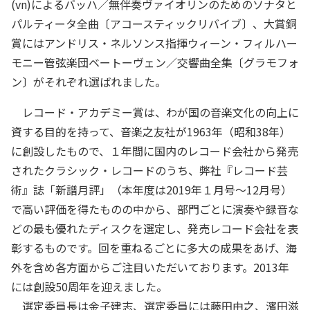
(vn)によるバッハ／無伴奏ヴァイオリンのためのソナタと
パルティータ全曲〔アコースティックリバイブ〕、大賞銅
賞にはアンドリス・ネルソンス指揮ウィーン・フィルハー
モニー管弦楽団ベートーヴェン／交響曲全集〔グラモフォ
ン〕がそれぞれ選ばれました。
レコード・アカデミー賞は、わが国の音楽文化の向上に
資する目的を持って、音楽之友社が1963年（昭和38年）
に創設したもので、１年間に国内のレコード会社から発売
されたクラシック・レコードのうち、弊社『レコード芸
術』誌「新譜月評」（本年度は2019年１月号～12月号）
で高い評価を得たものの中から、部門ごとに演奏や録音な
どの最も優れたディスクを選定し、発売レコード会社を表
彰するものです。回を重ねるごとに多大の成果をあげ、海
外を含め各方面からご注目いただいております。2013年
には創設50周年を迎えました。
選定委員長は金子建志、選定委員には藤田由之、濱田滋