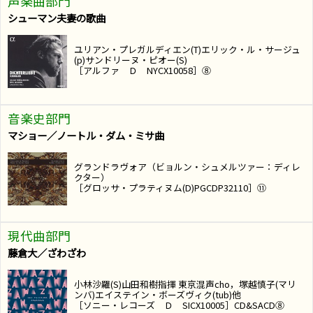
声楽曲部門
シューマン夫妻の歌曲
ユリアン・プレガルディエン(T)エリック・ル・サージュ
(p)サンドリーヌ・ピオー(S)
［アルファ Ｄ NYCX10058］⑧
音楽史部門
マショー／ノートル・ダム・ミサ曲
グランドラヴォア（ビョルン・シュメルツァー：ディレ
クター）
［グロッサ・プラティヌム(D)PGCDP32110］⑪
現代曲部門
藤倉大／ざわざわ
小林沙羅(S)山田和樹指揮 東京混声cho，塚越慎子(マリ
ンバ)エイステイン・ボーズヴィク(tub)他
［ソニー・レコーズ Ｄ SICX10005］CD&SACD⑧