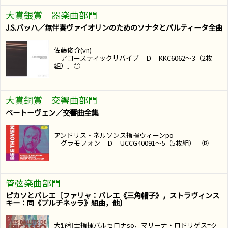
大賞銀賞 器楽曲部門
J.S.バッハ／無伴奏ヴァイオリンのためのソナタとパルティータ全曲
佐藤俊介(vn)
［アコースティックリバイブ Ｄ KKC6062～3（2枚
組）］⑪
大賞銅賞 交響曲部門
ベートーヴェン／交響曲全集
アンドリス・ネルソンス指揮ウィーンpo
［グラモフォン Ｄ UCCG40091～5（5枚組）］⑫
管弦楽曲部門
ピカソとバレエ〔ファリャ：バレエ《三角帽子》，ストラヴィンス
キー：同《プルチネッラ》組曲，他〕
大野和士指揮バルセロナso，マリーナ・ロドリゲス=ク