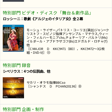
特別部門 ビデオ・ディスク「舞台＆劇作品」
ロッシーニ：歌劇《アルジェのイタリア女》全２幕
モーシュ・ライザー,パトリス・コーリエ(演出)ジャン=ク
リストフ・スピノジ指揮アンサンブル・マテウス,ウィー
ン・フィルハーモニアcho,チェチーリア・バルトリ(Ms)
イルダール・アブドラザコフ(Bs)エドガルド・ロチャ(T)
他
［C MAJOR Ｄ KKC9471（BD）， KKC9472～3(2枚
組・DVD-V)］ ⑪
特別部門 録音
シベリウス：4つの伝説曲、他
サカリ・オラモ指揮BBCso
［シャンドス Ｄ PCHAN20136］⑧
特別部門 企画・制作