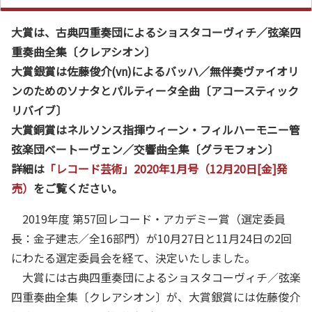
大賞は、古典四重奏団によるショスタコーヴィチ／弦楽四
重奏曲全集〔クレアシオン〕
大賞銀賞は佐藤俊介(vn)によるバッハ／無伴奏ヴァイオリ
ンのためのソナタとパルティータ全曲〔アコースティック
リバイブ〕
大賞銅賞はネルソンス指揮ウィーン・フィルハーモニー管
弦楽団ベートーヴェン／交響曲全集〔グラモフォン〕
詳細は
「レコード芸術」2020年1月号（12月20日[金]発
売）
をご覧ください。
2019年度 第57回レコード・アカデミー賞（選定委員
長：金子建志／全16部門）が10月27日と11月24日の2回
にわたる選定委員会を経て、決定いたしました。
大賞には古典四重奏団によるショスタコーヴィチ／弦楽
四重奏曲全集〔クレアシオン〕が、大賞銀賞には佐藤俊介