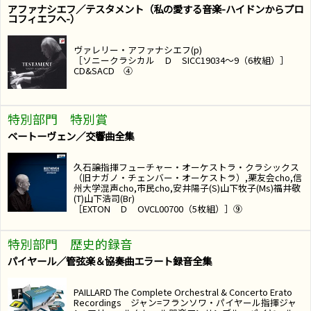
アファナシエフ／テスタメント（私の愛する音楽-ハイドンからプロ
コフィエフへ-）
ヴァレリー・アファナシエフ(p)
［ソニークラシカル Ｄ SICC19034～9（6枚組）］
CD&SACD ④
特別部門 特別賞
ベートーヴェン／交響曲全集
久石譲指揮フューチャー・オーケストラ・クラシックス
（旧ナガノ・チェンバー・オーケストラ）,栗友会cho,信
州大学混声cho,市民cho,安井陽子(S)山下牧子(Ms)福井敬
(T)山下浩司(Br)
［EXTON Ｄ OVCL00700（5枚組）］⑨
特別部門 歴史的録音
パイヤール／管弦楽＆協奏曲エラート録音全集
PAILLARD The Complete Orchestral & Concerto Erato
Recordings ジャン=フランソワ・パイヤール指揮ジャ