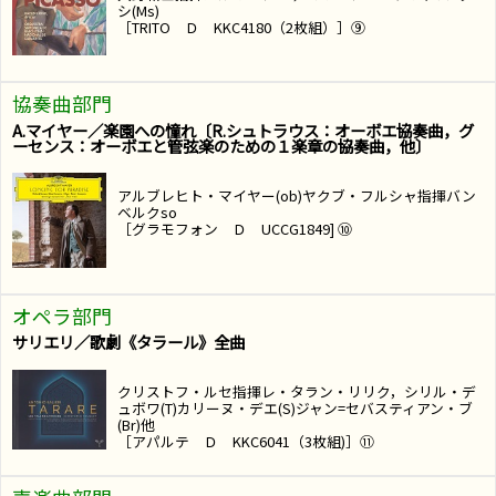
シ(Ms)
［TRITO Ｄ KKC4180（2枚組）］⑨
協奏曲部門
A.マイヤー／楽園への憧れ〔R.シュトラウス：オーボエ協奏曲，グ
ーセンス：オーボエと管弦楽のための１楽章の協奏曲，他〕
アルブレヒト・マイヤー(ob)ヤクブ・フルシャ指揮バン
ベルクso
［グラモフォン Ｄ UCCG1849] ⑩
オペラ部門
サリエリ／歌劇《タラール》全曲
クリストフ・ルセ指揮レ・タラン・リリク，シリル・デ
ュボワ(T)カリーヌ・デエ(S)ジャン=セバスティアン・ブ
(Br)他
［アパルテ Ｄ KKC6041（3枚組)］⑪