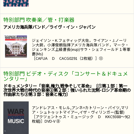
特別部門 吹奏楽／管・打楽器
アメリカ海兵隊バンド／ライヴ・イン・ジャパン
ジェイソン・K.フェティッグ大佐，ライアン・J.ノーリ
ン大尉，小澤俊朗指揮アメリカ海兵隊バンド，マーク・
ジェンキンズ上級曹長(eup)サラ・シェフィールド１等軍
曹(Ms)
［CAFUA Ｄ CACG0291（2枚組）］⑪
特別部門 ビデオ・ディスク「コンサート＆ドキュメ
ンタリー」
ドキュメンタリー「音楽,権力,戦争そして革命」〔①第１部：第一
次世界大戦の時代の音楽②第２部：強いられた沈黙-ロシア革命期の
作曲家たち③第３部：音楽と権力〕
アンドレアス・モレル,アンネ=カトリーン・パイツ,マリ
ア・シュトゥットマイアー,イザ・ヴィリンガー(監督)
［アクツェントゥス・ミュージック Ｄ KKC9388～9(2
枚組)］DVD-V ⑧