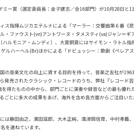
カデミー賞（選定委員長：金子建志／全16部門）が10月28日と1
ィス指揮ムジカエテルナによる「マーラー：交響曲第６番《悲
・ファウスト(vn)アントワーヌ・タメスティ(va)ジャン＝ギア
〔ハルモニア・ムンディ〕、大賞銅賞にはサイモン・ラトル指
・ゲルハーヘル(Br)ほかによる「ドビュッシー：歌劇《ペレア
の音楽文化の向上に資する目的を持って、音楽之友社が1963
ら発売されたクラシック・レコードのうち、弊社『レコード芸
い評価を得たものの中から、部門ごとに演奏や録音などの最も優
るごとに多大の成果をあげ、海外を含め各方面からご注目いただ
には藤田由之、濱田滋郎、大木正純、満津岡信育、中村孝義、
が名を連ねています。