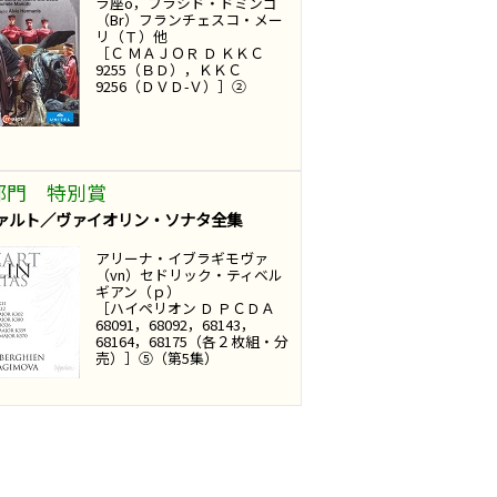
ラ座o，プラシド・ドミンゴ
（Br）フランチェスコ・メー
リ（Ｔ）他
［Ｃ ＭＡＪＯＲ Ｄ ＫＫＣ
9255（ＢＤ），ＫＫＣ
9256（ＤＶＤ-Ｖ）］②
部門 特別賞
ァルト／ヴァイオリン・ソナタ全集
アリーナ・イブラギモヴァ
（vn）セドリック・ティベル
ギアン（ｐ）
［ハイペリオン Ｄ ＰＣＤＡ
68091，68092，68143，
68164，68175（各２枚組・分
売）］⑤（第5集）