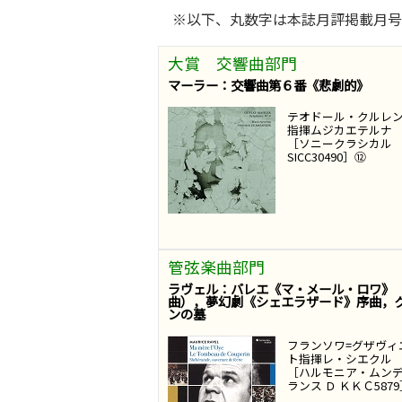
※以下、丸数字は本誌月評掲載月号
大賞 交響曲部門
マーラー：交響曲第６番《悲劇的》
テオドール・クルレ
指揮ムジカエテルナ
［ソニークラシカ
SICC30490］⑫
管弦楽曲部門
ラヴェル：バレエ《マ・メール・ロワ》
曲），夢幻劇《シェエラザード》序曲，
ンの墓
フランソワ=グザヴィ
ト指揮レ・シエクル
［ハルモニア・ムン
ランス Ｄ ＫＫＣ587