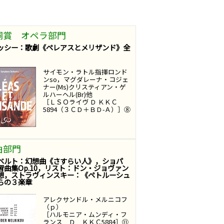
銅賞 オペラ部門
ッシー：歌劇《ペレアスとメリザンド》全
サイモン・ラトル指揮ロンド
ンso，マグダレーナ・コジェ
ナー(Ms)クリスティアン・ゲ
ルハーヘル(Br)他
［ＬＳＯライヴ Ｄ ＫＫＣ
5894（３ＣＤ＋ＢＤ-Ａ）］⑧
曲部門
ベルト：幻想曲《さすらい人》，ショパ
習曲集Op.10，リスト：ドン・ジョヴァン
想，ストラヴィンスキー：《ペトルーシュ
らの３楽章
アレクサンドル・メルニコフ
（ｐ）
［ハルモニア・ムンディ・フ
ランス Ｄ ＫＫＣ5884］⑪