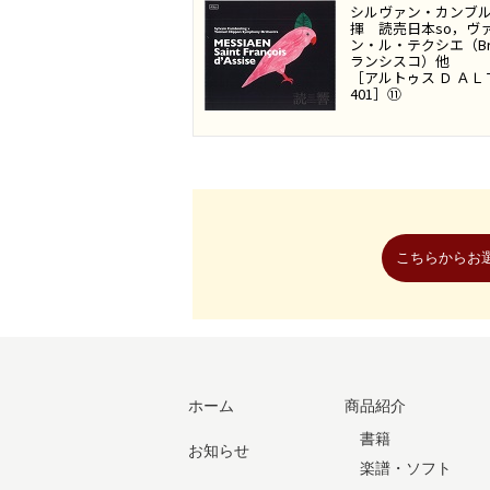
シルヴァン・カンブ
揮 読売日本so，ヴ
ン・ル・テクシエ（B
ランシスコ）他
［アルトゥス Ｄ ＡＬＴ
401］⑪
ホーム
商品紹介
書籍
お知らせ
楽譜・ソフト