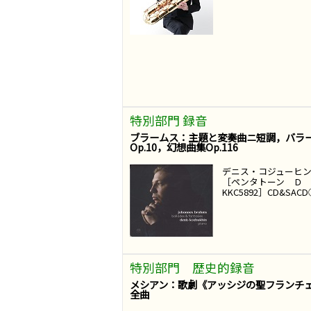
特別部門 録音
ブラームス：主題と変奏曲ニ短調，バラ
Op.10，幻想曲集Op.116
デニス・コジューヒ
［ペンタトーン 
KKC5892］CD&SAC
特別部門 歴史的録音
メシアン：歌劇《アッシジの聖フランチ
全曲