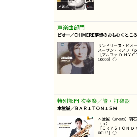
声楽曲部門
ピオー／CHIMERE夢想のおもむくとこ
サンドリーヌ・ピオ
スーザン・マノフ（
［アルファ Ｄ ＮＹＣ
10006］⑪
特別部門 吹奏楽／管・打楽器
本堂誠／ＢＡＲＩＴＯＮＩＳＭ
本堂誠（Br-sax）羽
（ｐ）
［ＣＲＹＳＴＯＮ Ｄ
00143］⑪