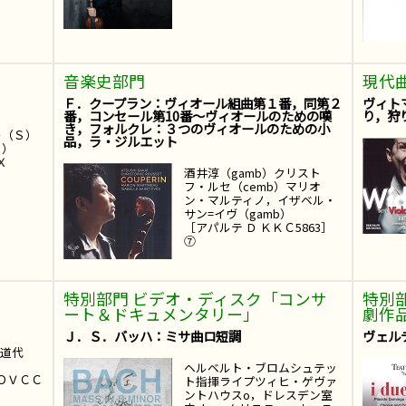
音楽史部門
現代
ろ
Ｆ．クープラン：ヴィオール組曲第１番，同第２
ヴィト
番，コンセール第10番～ヴィオールのための嘆
り，狩
き，フォルクレ：３つのヴィオールのための小
ー（Ｓ）
品，ラ・ジルエット
ｐ）
Ｘ
酒井淳（gamb）クリスト
フ・ルセ（cemb）マリオ
ン・マルティノ，イザベル・
サン=イヴ（gamb）
［アパルテ Ｄ ＫＫＣ5863］
⑦
特別部門 ビデオ・ディスク「コンサ
特別
ート＆ドキュメンタリー」
劇作
Ｊ．Ｓ．バッハ：ミサ曲ロ短調
ヴェル
石道代
ヘルベルト・ブロムシュテッ
 ＯＶＣＣ
ト指揮ライプツィヒ・ゲヴァ
ントハウスo，ドレスデン室