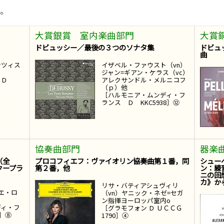
。
大賞銀賞 室内楽曲部門
大賞
ドビュッシー／最後の３つのソナタ集
ドビュ
曲
ンツィス
イザベル・ファウスト（vn）
ジャン=ギアン・ケラス（vc）
ル Ｄ
アレクサンドル・メルニコフ
（ｐ）他
［ハルモニア・ムンディ・フ
ランス Ｄ KKC5938］⑫
協奏曲部門
器楽
（全
プロコフィエフ：ヴァイオリン協奏曲第１番，同
シュー
クープラ
第２番，他
ン：練
ニの回
カ》か
リサ・バティアシュヴィリ
エ・ロ
（vn）ヤニック・ネゼ=セガ
ン指揮ヨーロッパ室内o
ディ・フ
［グラモフォン Ｄ ＵＣＣＧ
9］⑧
1790］④