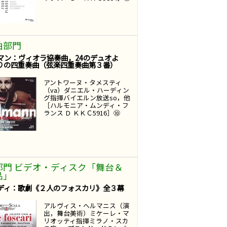
曲部門
マン：ヴィオラ協奏曲，24のデュオよ
りの四重奏曲（弦楽四重奏曲第３番）
アントワーヌ・タメスティ
（va）ダニエル・ハーディン
グ指揮バイエルン放送so，他
［ハルモニア・ムンディ・フ
ランス Ｄ ＫＫＣ5916］⑩
部門 ビデオ・ディスク「舞台＆
品」
ディ：歌劇《２人のフォスカリ》全３幕
アルヴィス・ヘルマニス（演
出，舞台美術）ミケーレ・マ
リオッティ指揮ミラノ・スカ