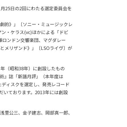
1月25日の2回にわたる選定委員会を
劇的》」〔ソニー・ミュージックレ
ン・ケラス(vc)ほかによる「ドビ
揮ロンドン交響楽団、マグダレー
スとメリザンド》」〔LSOライヴ〕が
年（昭和38年）に創設したもの
術』誌「新譜月評」（本年度は
れたディスクを選定し、発売レコード
いております。2013年には創設
浅里公三、金子建志、岡部真一郎、