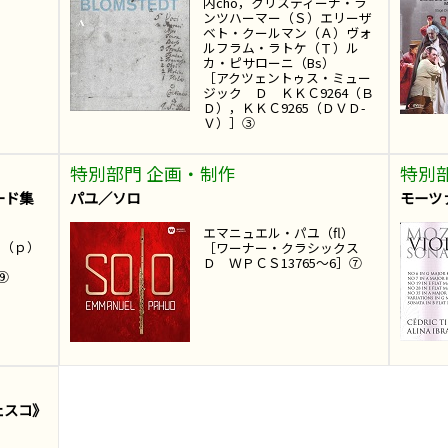
内cho，クリスティーナ・ラ
ンツハーマー（Ｓ）エリーザ
ベト・クールマン（Ａ）ヴォ
ルフラム・ラトケ（Ｔ）ル
カ・ピサローニ（Bs）
［アクツェントゥス・ミュー
ジック Ｄ ＫＫＣ9264（Ｂ
Ｄ），ＫＫＣ9265（ＤＶＤ-
Ｖ）］③
特別部門 企画・制作
特別
ード集
パユ／ソロ
モーツ
エマニュエル・パユ（fl）
ン（ｐ）
［ワーナー・クラシックス
Ｄ
Ｄ ＷＰＣＳ13765～6］⑦
D⑨
ェスコ》