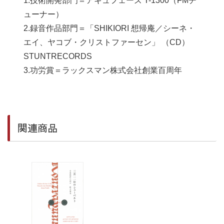
1.技術開発部⾨＝アキュフェーズ T-1300（FMチ
ューナー）
2.録⾳作品部⾨＝「SHIKIORI 想帰庵／シーネ・
エイ、ヤコブ・クリストファーセン」 （CD）
STUNTRECORDS
3.功労賞＝ラックスマン株式会社創業百周年
関連商品