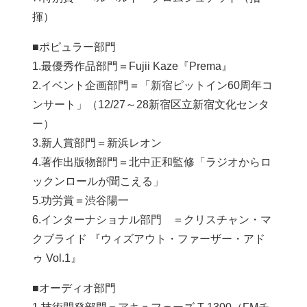
揮）
■ポピュラー部門
1.最優秀作品部⾨＝Fujii Kaze『Prema』
2.イベント企画部⾨＝「新宿ピットイン60周年コ
ンサート」（12/27～28新宿区立新宿文化センタ
ー）
3.新⼈賞部⾨＝新浜レオン
4.著作出版物部⾨＝北中正和監修「ラジオからロ
ックンロールが聞こえる」
5.功労賞＝渋谷陽一
6.インターナショナル部⾨ ＝クリスチャン・マ
クブライド 『ウィズアウト・ファーザー・アド
ゥ Vol.1』
■オーディオ部門