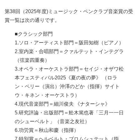
第38回（2025年度)ミュージック・ペンクラブ音楽賞の受
賞一覧は次の通りです。
■クラシック部門
1.ソロ・アーティスト部⾨＝阪田知樹（ピアノ）
2.室内楽・合唱部⾨＝クァルテット・インテグラ
（弦楽四重奏）
3.オペラ・オーケストラ部⾨＝セイジ・オザワ松
本フェスティバル2025《夏の夜の夢》 （ロラ
ン・ペリー（演出）沖澤のどか（指揮）サイト
ウ・キネン・オーケストラ）
4.現代⾳楽部⾨＝細川俊夫 《ナターシャ》
5.研究評論・出版部⾨＝舩木篤也著「三月一一日
のシューベルト」（音楽之友社）
6.功労賞＝秋山和慶（指揮）
7.特別賞＝ヘルベルト・ブロムシュテット（指