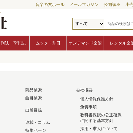
音楽の友ホール
メールマガジン
公開講座
小
月刊誌・季刊誌
ムック・別冊
オンデマンド楽譜
レンタル楽
商品検索
会社概要
曲目検索
個人情報保護方針
免責事項
出版目録
教科書採択の公正確保
に関する基本方針
連載・コラム
採用・求人について
特集ページ