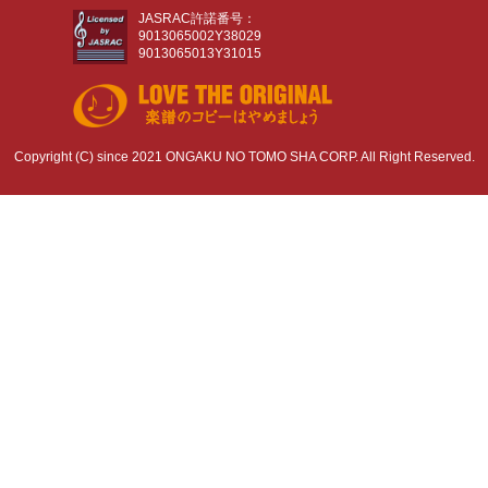
JASRAC許諾番号：
9013065002Y38029
9013065013Y31015
Copyright (C) since 2021 ONGAKU NO TOMO SHA CORP. All Right Reserved.