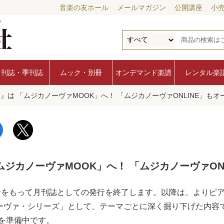
音楽の友ホール
メールマガジン
公開講座
小
月刊誌・季刊誌
ムック・別冊
オンデマンド楽譜
レンタル楽
は 「ムジカノーヴァMOOK」へ！ 「ムジカノーヴァONLINE」もオー
ジカノーヴァMOOK」へ！ 「ムジカノーヴァON
月号をもって月刊誌としての発行を終了します。以降は、よりピ
カノーヴァ・シリーズ」として、テーマごとに深く掘り下げた内容
を準備中です。