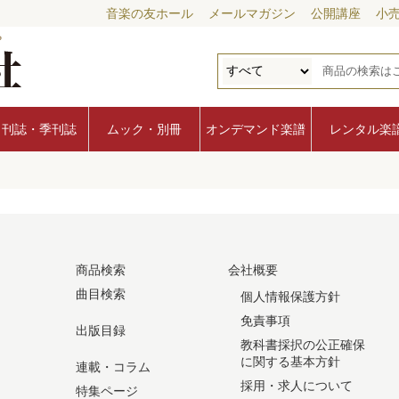
音楽の友ホール
メールマガジン
公開講座
小
月刊誌・季刊誌
ムック・別冊
オンデマンド楽譜
レンタル楽
商品検索
会社概要
曲目検索
個人情報保護方針
免責事項
出版目録
教科書採択の公正確保
に関する基本方針
連載・コラム
採用・求人について
特集ページ