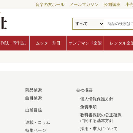
音楽の友ホール
メールマガジン
公開講座
小
月刊誌・季刊誌
ムック・別冊
オンデマンド楽譜
レンタル楽
商品検索
会社概要
曲目検索
個人情報保護方針
免責事項
出版目録
教科書採択の公正確保
に関する基本方針
連載・コラム
採用・求人について
特集ページ