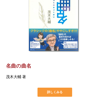
名曲の曲名
茂木大輔 著
詳しくみる