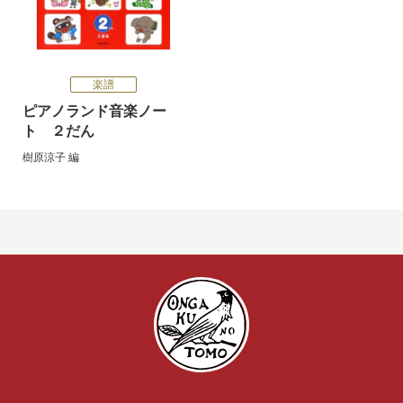
楽譜
ピアノランド音楽ノー
ト ２だん
樹原涼子
編