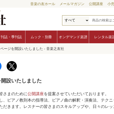
音楽の友ホール
メールマガジン
公開講座
小
月刊誌・季刊誌
ムック・別冊
オンデマンド楽譜
レンタル楽
ページを開設いたしました - 音楽之友社
を開設いたしました
皆さまのために
公開講座
を提案させていただいております。
し、ピアノ教則本の指導法、ピアノ曲の解釈・演奏法、テクニ
ただきます。レスナーの皆さまのスキルアップや、日々のレッ