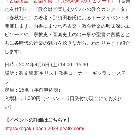
『
古楽夜話 古楽を楽しむための60のエピソード
』（音楽
之友社刊）、『教会暦で楽しむバッハの教会カンタータ』
（春秋社刊）の著者・那須田務氏によるトークイベントを
開催します。両書にまつわる古楽・教会音楽の興味深いエ
ピソードや、宗教史・音楽史上の出来事や聖書の言葉とと
もに各時代の音楽の魅力を聴きながら、わかりやすく紹介
します。
日時：2024年4月6日 (土) 14:00 - 15:30
場所：教文館3Fキリスト教書コーナー ギャラリーステ
ラ
定員：25名（事前申込制）
入場料：1,000円（イベント当日受付で現金にてお支払
い）
【イベントの詳細はこちら▼】
https://kogaku-bach-2024.peatix.com/