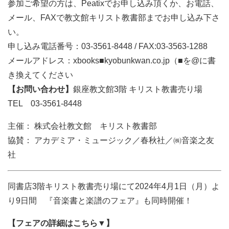
参加ご希望の方は、Peatixでお申し込み頂くか、お電話、
メール、FAXで教文館キリスト教書部までお申し込み下さ
い。
申し込み電話番号：03-3561-8448 / FAX:03-3563-1288
メールアドレス：xbooks■kyobunkwan.co.jp（■を@に書
き換えてください
【お問い合わせ】
銀座教文館3階 キリスト教書売り場
TEL 03-3561-8448
主催： 株式会社教文館 キリスト教書部
協賛： アカデミア・ミュージック／春秋社／㈱音楽之友
社
同書店3階キリスト教書売り場にて2024年4月1日（月）よ
り9日間 『音楽書と楽譜のフェア』も同時開催！
【フェアの詳細はこちら▼】