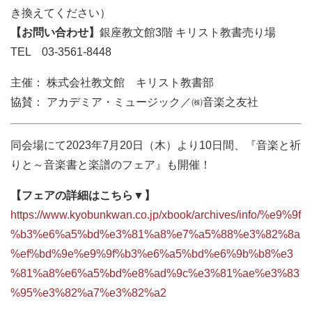
き換えてください）
【お問い合わせ】
銀座教文館3階 キリスト教書売り場
TEL 03-3561-8448
主催： 株式会社教文館 キリスト教書部
協賛： アカデミア・ミュージック／㈱音楽之友社
同会場にて2023年7月20日（木）より10日間、『音楽と祈
りと～音楽書と楽譜のフェア』も開催！
【フェアの詳細はこちら▼】
https://www.kyobunkwan.co.jp/xbook/archives/info/%e9%9f
%b3%e6%a5%bd%e3%81%a8%e7%a5%88%e3%82%8a
%ef%bd%9e%e9%9f%b3%e6%a5%bd%e6%9b%b8%e3
%81%a8%e6%a5%bd%e8%ad%9c%e3%81%ae%e3%83
%95%e3%82%a7%e3%82%a2