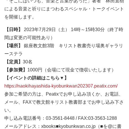
「そこにはいつも、音楽と言葉があった」著者 林田直樹
による音楽と祈りにまつわるスペシャル・トークイベント
を開催します。
【日時】
2023年7月29日（土） 14時～15時30分（終了時
間は変更の可能性あり）
【場所】
銀座教文館3階 キリスト教書売り場奥ギャラリ
ーステラ
【定員】
30名
【参加費】
1000円（会場にて現金で徴収いたします）
【イベントの詳細はこちら▼】
https://naokihayashida-kyobunkwan202307.peatix.com/
参加ご希望の方は、Peatixでお申し込み頂くか、お電話、
メール、FAXで教文館キリスト教書部までお申し込み下さ
い。
申し込み電話番号：03-3561-8448 / FAX:03-3563-1288
メールアドレス：xbooks■kyobunkwan.co.jp（■を@に書