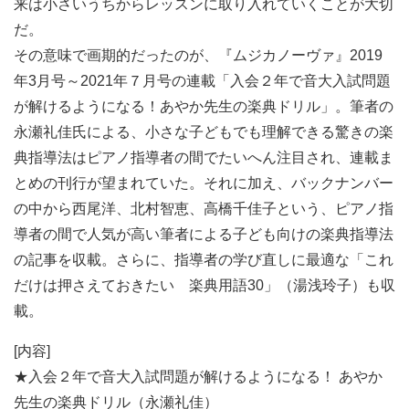
来は小さいうちからレッスンに取り入れていくことが大切
だ。
その意味で画期的だったのが、『ムジカノーヴァ』2019
年3月号～2021年７月号の連載「入会２年で音大入試問題
が解けるようになる！あやか先生の楽典ドリル」。筆者の
永瀬礼佳氏による、小さな子どもでも理解できる驚きの楽
典指導法はピアノ指導者の間でたいへん注目され、連載ま
とめの刊行が望まれていた。それに加え、バックナンバー
の中から西尾洋、北村智恵、高橋千佳子という、ピアノ指
導者の間で人気が高い筆者による子ども向けの楽典指導法
の記事を収載。さらに、指導者の学び直しに最適な「これ
だけは押さえておきたい 楽典用語30」（湯浅玲子）も収
載。
[内容]
★入会２年で音大入試問題が解けるようになる！ あやか
先生の楽典ドリル（永瀬礼佳）