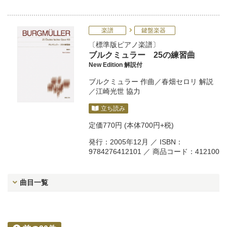
楽譜
鍵盤楽器
標準版ピアノ楽譜
ブルクミュラー 25の練習曲
New Edition 解説付
ブルクミュラー
作曲／
春畑セロリ
解説
／
江崎光世
協力
立ち読み
定価
770円
(本体700円+税)
発行：2005年12月 ／ ISBN：
9784276412101 ／ 商品コード：412100
曲目一覧