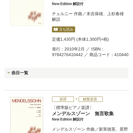
New Edition 解説付
チェルニー
作曲／
末吉保雄
、
上杉春雄
解説
立ち読み
定価
1,430円
(本体1,300円+税)
発行：2010年2月 ／ ISBN：
9784276410442 ／ 商品コード：410440
曲目一覧
楽譜
鍵盤楽器
標準版ピアノ楽譜
メンデルスゾーン 無言歌集
New Edition 解説付
メンデルスゾーン
作曲／
新実徳英
、
星野