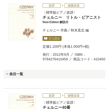
楽譜
鍵盤楽器
標準版ピアノ楽譜
チェルニー リトル・ピアニスト
New Edition 解説付
チェルニー
作曲／
秋末直志
編
立ち読み
定価
1,100円
(本体1,000円+税)
発行：2012年9月 ／ ISBN：
9784276410459 ／ 商品コード：410450
曲目一覧
楽譜
鍵盤楽器
標準版ピアノ楽譜
チェルニー40番