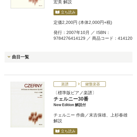
宏美
解説
立ち読み
定価
2,200円
(本体2,000円+税)
発行：2007年10月 ／ ISBN：
9784276414129 ／ 商品コード：414120
曲目一覧
楽譜
鍵盤楽器
標準版ピアノ楽譜
チェルニー30番
New Edition 解説付
チェルニー
作曲／
末吉保雄
、
上杉春雄
解説
立ち読み