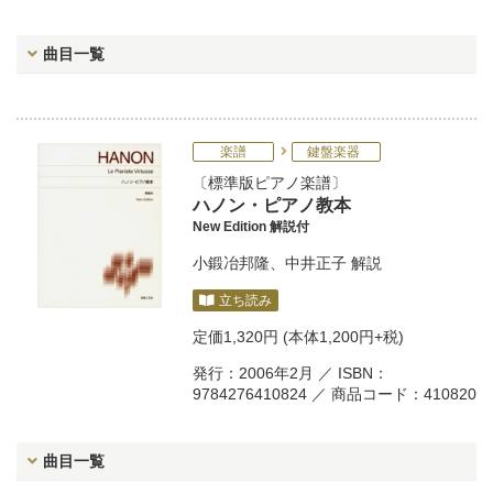
曲目一覧
楽譜
鍵盤楽器
標準版ピアノ楽譜
ハノン・ピアノ教本
New Edition 解説付
小鍛冶邦隆
、
中井正子
解説
立ち読み
定価
1,320円
(本体1,200円+税)
発行：2006年2月 ／ ISBN：
9784276410824 ／ 商品コード：410820
曲目一覧