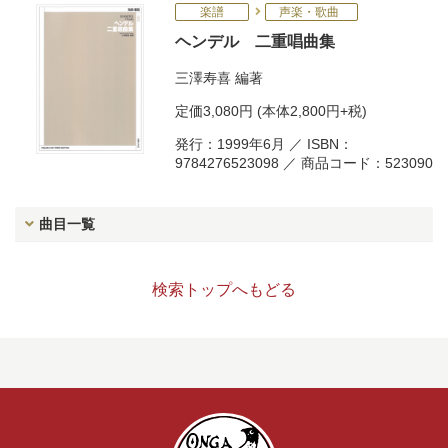
楽譜
声楽・歌曲
ヘンデル 二重唱曲集
三澤寿喜
編著
定価
3,080円
(本体2,800円+税)
発行：1999年6月 ／ ISBN：
9784276523098 ／ 商品コード：523090
曲目一覧
検索トップへもどる