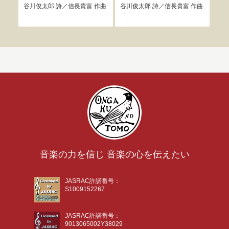
ク
谷川俊太郎
詩／
信長貴富
作曲
谷川俊太郎
詩／
信長貴富
作曲
柴田
音楽の力を信じ 音楽の心を伝えたい
JASRAC許諾番号：
S1009152267
JASRAC許諾番号：
9013065002Y38029