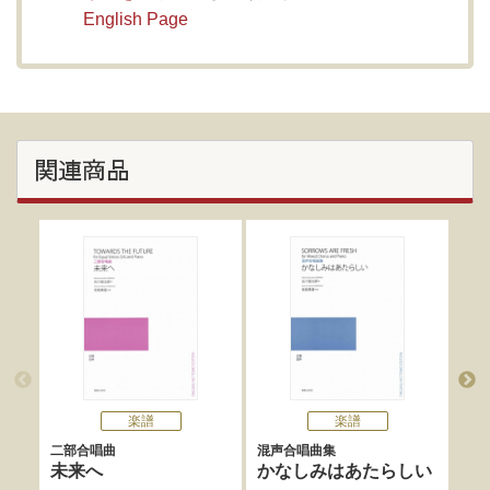
English Page
関連商品
楽譜
楽譜
二部合唱曲
混声合唱曲集
1曲
未来へ
かなしみはあたらしい
吹