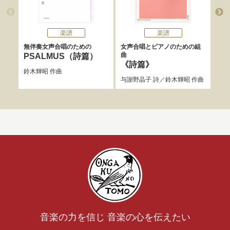
楽譜
楽譜
無伴奏女声合唱のための
女声合唱とピアノのための組
無伴
曲
PSALMUS（詩篇）
星
《詩篇》
鈴木輝昭
作曲
宮澤
与謝野晶子
詩／
鈴木輝昭
作曲
音楽の力を信じ 音楽の心を伝えたい