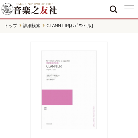
togg
navi
トップ
詳細検索
CLANN LIR[ｵﾝﾃﾞﾏﾝﾄﾞ版]