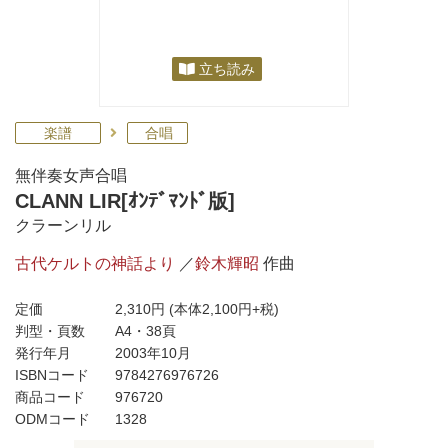
立ち読み
楽譜
合唱
無伴奏女声合唱
CLANN LIR[ｵﾝﾃﾞﾏﾝﾄﾞ版]
クラーンリル
古代ケルトの神話より
／
鈴木輝昭
作曲
定価
2,310円
(本体2,100円+税)
判型・頁数
A4・38頁
発行年月
2003年10月
ISBNコード
9784276976726
商品コード
976720
ODMコード
1328