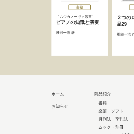
書籍
ムジカノーヴァ叢書
２つの
ピアノの知識と演奏
品29
雁部一浩
著
雁部一浩
ホーム
商品紹介
書籍
お知らせ
楽譜・ソフト
月刊誌・季刊誌
ムック・別冊