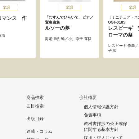
楽譜
楽譜
楽譜
「むすんでひらいて」ピアノ
ミニチュア・ス
ロマンス 作
変奏曲集
OGT-0185
ルソーの夢
レスピーギ 
ローマの祭
作曲
海老澤敏
編／
小川京子
運指
レスピーギ
作曲／
子
訳
商品検索
会社概要
曲目検索
個人情報保護方針
免責事項
出版目録
教科書採択の公正確保
に関する基本方針
連載・コラム
採用・求人について