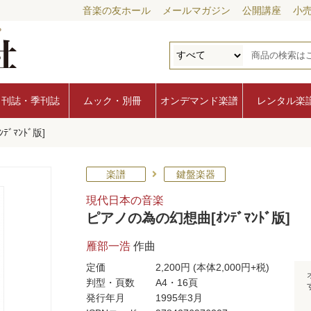
音楽の友ホール
メールマガジン
公開講座
小
月刊誌・季刊誌
ムック・別冊
オンデマンド楽譜
レンタル楽
ﾞﾏﾝﾄﾞ版]
楽譜
鍵盤楽器
現代日本の音楽
ピアノの為の幻想曲[ｵﾝﾃﾞﾏﾝﾄﾞ版]
雁部一浩
作曲
定価
2,200円
(本体2,000円+税)
判型・頁数
A4・16頁
発行年月
1995年3月