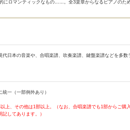
的にロマンティックなもの……。全3楽章からなるピアノのた
現代日本の音楽や、合唱楽譜、吹奏楽譜、鍵盤楽譜などを多数
に統一（一部例外あり）
部以上、その他は1部以上。（なお、合唱楽譜でも1部からご購
明記してあります。）