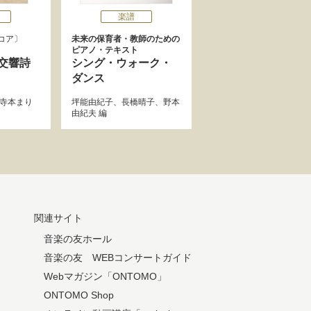
楽譜
コア
未来の保育者・教師のための
ピアノ・テキスト
交響詩
シング・ウォーク・
ダンス
寺本まり
坪能由紀子
、
長橋晴子
、
野本
由紀夫
編
関連サイト
音楽の友ホール
音楽の友 WEBコンサートガイド
Webマガジン「ONTOMO」
ONTOMO Shop