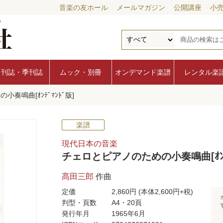
音楽の友ホール
メールマガジン
公開講座
小
月刊誌・季刊誌
ムック・別冊
オンデマンド楽譜
レンタル楽
奏鳴曲[ｵﾝﾃﾞﾏﾝﾄﾞ版]
楽譜
現代日本の音楽
チェロとピアノのための小奏鳴曲[ｵﾝﾃﾞ
髙田三郎
作曲
定価
2,860円
(本体2,600円+税)
判型・頁数
A4・20頁
発行年月
1965年6月