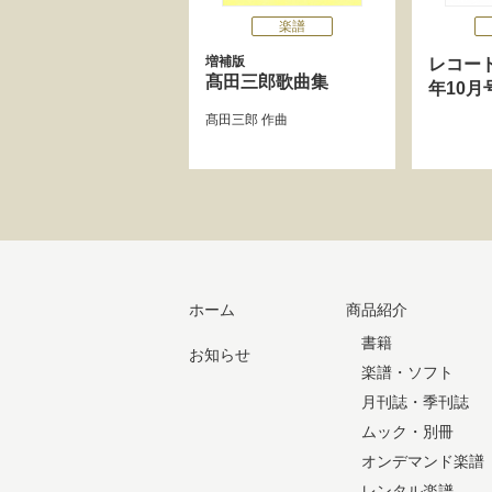
楽譜
増補版
レコード
髙田三郎歌曲集
年10月
髙田三郎
作曲
ホーム
商品紹介
書籍
お知らせ
楽譜・ソフト
月刊誌・季刊誌
ムック・別冊
オンデマンド楽譜
レンタル楽譜