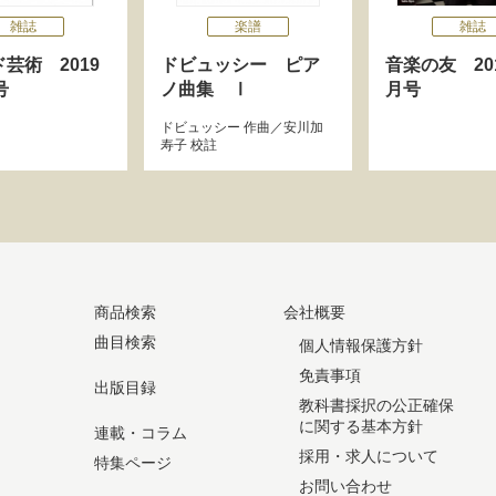
雑誌
楽譜
雑誌
芸術 2019
ドビュッシー ピア
音楽の友 201
号
ノ曲集 Ⅰ
月号
ドビュッシー
作曲／
安川加
寿子
校註
商品検索
会社概要
曲目検索
個人情報保護方針
免責事項
出版目録
教科書採択の公正確保
に関する基本方針
連載・コラム
採用・求人について
特集ページ
お問い合わせ