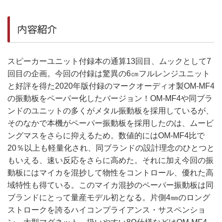
内容紹介
スピーカーユニット付録本の通算13回目、ムックとして7
回目の企画。今回の付録は驚異の6㎝フルレンジユニット
と好評を得た2020年版付録のマークオーディオ製OM-MF4
の振動板をペーパー化したバージョン！OM-MF4や同ブラ
ンドのユニットの多くがメタル振動板を採用しているが、
そのなかで本機がペーパー振動板を採用したのは、ムービ
ングマスをさらに抑えるため。数値的にはOM-MF4比で
20％以上も軽量化され、同ブランドの設計理念のひとつと
もいえる、速い反応をさらに高めた。それに加え今回の振
動板にはマイカを混抄して物性をコントロール、優れた高
域特性も得ている。このマイカ混抄のペーパー振動板は同
ブランドにとって量産モデル初となる。片側4㎜のロング
ストロークを誇るハイコンプライアンス・サスペンショ