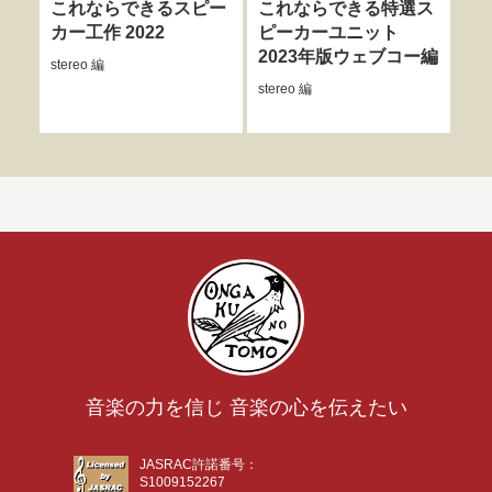
これならできるスピー
これならできる特選ス
ス
カー工作 2022
ピーカーユニット
う
2023年版ウェブコー編
stereo
編
ster
stereo
編
音楽の力を信じ 音楽の心を伝えたい
JASRAC許諾番号：
S1009152267