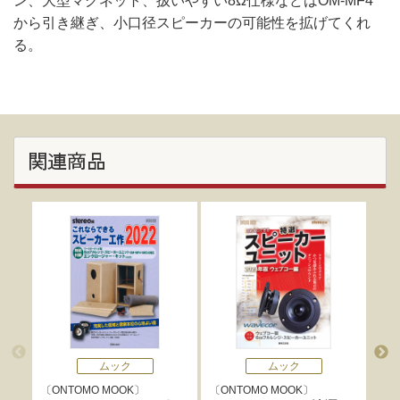
ン、大型マグネット、扱いやすい8Ω仕様などはOM-MF4
から引き継ぎ、小口径スピーカーの可能性を拡げてくれ
る。
関連商品
ムック
ムック
ONTOMO MOOK
ONTOMO MOOK
O