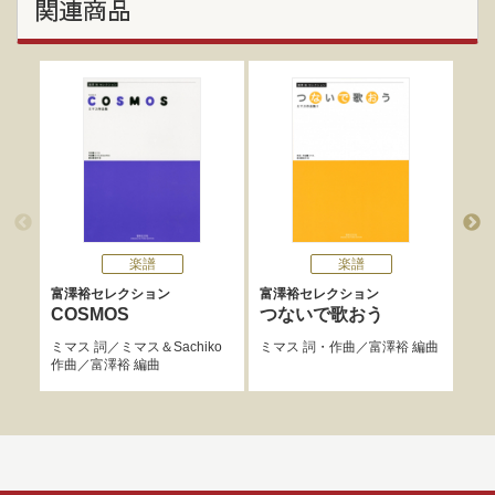
関連商品
楽譜
楽譜
富澤裕セレクション
富澤裕セレクション
合唱
COSMOS
つないで歌おう
レ
Vol
ミマス
詞／
ミマス＆Sachiko
ミマス
詞・作曲／
富澤裕
編曲
作曲／
富澤裕
編曲
音楽