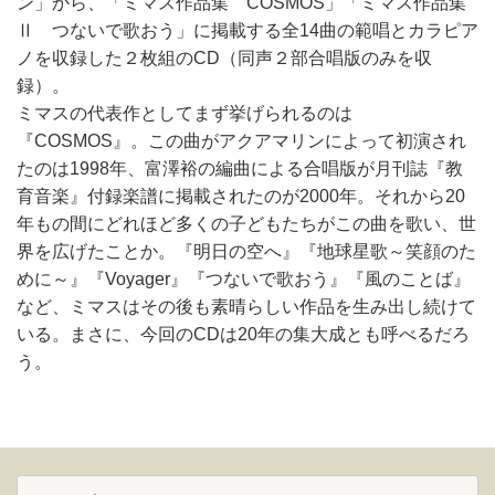
ン」から、「ミマス作品集 COSMOS」「ミマス作品集
Ⅱ つないで歌おう」に掲載する全14曲の範唱とカラピア
ノを収録した２枚組のCD（同声２部合唱版のみを収
録）。
ミマスの代表作としてまず挙げられるのは
『COSMOS』。この曲がアクアマリンによって初演され
たのは1998年、富澤裕の編曲による合唱版が月刊誌『教
育音楽』付録楽譜に掲載されたのが2000年。それから20
年もの間にどれほど多くの子どもたちがこの曲を歌い、世
界を広げたことか。『明日の空へ』『地球星歌～笑顔のた
めに～』『Voyager』『つないで歌おう』『風のことば』
など、ミマスはその後も素晴らしい作品を生み出し続けて
いる。まさに、今回のCDは20年の集大成とも呼べるだろ
う。