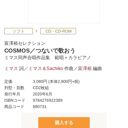
ソフト
CD・CD-ROM
富澤裕セレクション
COSMOS／つないで歌おう
ミマス同声合唱作品集 範唱＋カラピアノ
ミマス
詞／
ミマス＆Sachiko
作曲／
富澤裕
編曲
定価
3,080円
(本体2,800円+税)
判型・頁数
CD2枚組
発行年月
2020年6月
ISBNコード
9784276922389
商品コード
880731
購入する