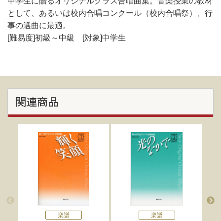
中学生に贈るオリジナルクラス合唱曲集。音楽授業の教材
として、あるいは校内合唱コンクール（校内合唱祭）、行
事の選曲に最適。
[難易度]初級～中級 [対象]中学生
関連商品
楽譜
楽譜