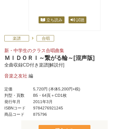
立ち読み
試聴
楽譜
合唱
新・中学生のクラス合唱曲集
ＭＩＤＯＲＩ～繋がる輪～[混声版]
全曲収録CD付き楽譜[解説付]
音楽之友社
編
定価
5,720円
(本体5,200円+税)
判型・頁数
B5・64頁＋CD1枚
発行年月
2011年3月
ISBNコード
9784276921245
商品コード
875796