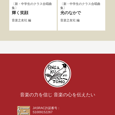
新・中学生のクラス合唱曲
新・中学生のクラス合唱曲
新
集
集
集
輝く笑顔
光のなかで
地
に
音楽之友社
編
音楽之友社
編
音楽
音楽の力を信じ 音楽の心を伝えたい
JASRAC許諾番号：
S1009152267