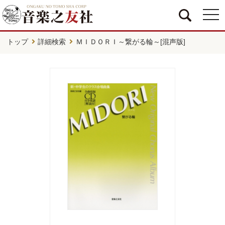
togg
navi
トップ
詳細検索
ＭＩＤＯＲＩ～繋がる輪～[混声版]