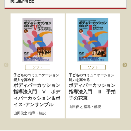
関連商品
ソフト
ソフト
子どものコミュニケーション
子どものコミュニケーション
子ど
能力を高める
能力を高める
能力
ボディパーカッション
ボディパーカッション
ボ
指導法入門 Ⅴ ボデ
指導法入門 Ⅲ 手拍
指
ィパーカッション＆ボ
子の花束
ム
イス･アンサンブル
山田俊之
指導・解説
山田
山田俊之
指導・解説