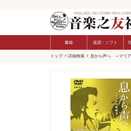
書籍
楽譜・ソフト
トップ
詳細検索
息から声へ ～マリ