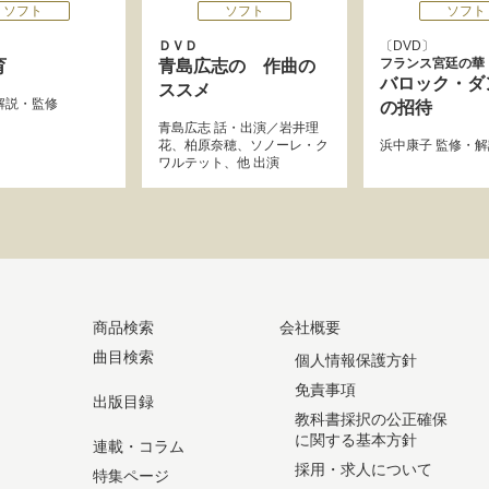
ソフト
ソフト
ソフト
ＤＶＤ
DVD
フランス宮廷の華
育
青島広志の 作曲の
バロック・ダ
ススメ
解説・監修
の招待
青島広志
話・出演／
岩井理
花
、
柏原奈穂
、
ソノーレ・ク
浜中康子
監修・解
ワルテット
、他 出演
商品検索
会社概要
曲目検索
個人情報保護方針
免責事項
出版目録
教科書採択の公正確保
に関する基本方針
連載・コラム
採用・求人について
特集ページ