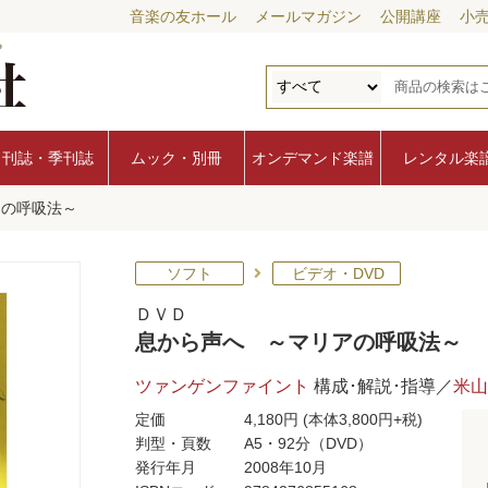
音楽の友ホール
メールマガジン
公開講座
小
月刊誌・季刊誌
ムック・別冊
オンデマンド楽譜
レンタル楽
アの呼吸法～
ソフト
ビデオ・DVD
ＤＶＤ
息から声へ ～マリアの呼吸法～
ツァンゲンファイント
構成･解説･指導／
米山
定価
4,180円
(本体3,800円+税)
判型・頁数
A5・92分（DVD）
発行年月
2008年10月